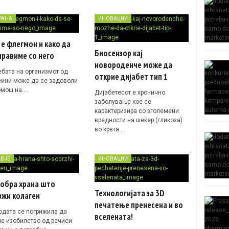
РАНА
ИНОВАЦИИ
е флегмон и како да
Биосензор кај
правиме со него
новороденче може да
ебата на организмот од
открие дијабет тип 1
еини може да се задоволи
омош на….
Дијабетесот е хронично
заболување кое се
карактеризира со зголемени
вредности на шеќер (гликоза)
во крвта…
АВЈЕ
ИНОВАЦИИ
добра храна што
Технологијата за 3D
ржи колаген
печатење пренесена и во
одата се погрижила да
вселената!
е изобилство од речиси