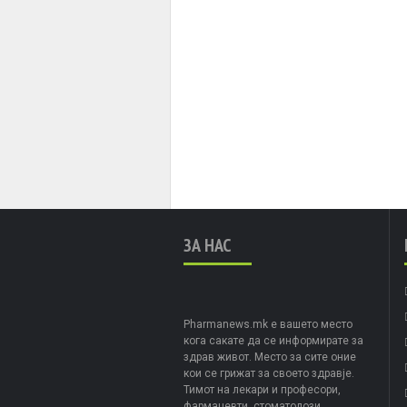
ЗА НАС
Pharmanews.mk е вашето место
кога сакате да се информирате за
здрав живот. Место за сите оние
кои се грижат за своето здравје.
Тимот на лекари и професори,
фармацевти, стоматолози,