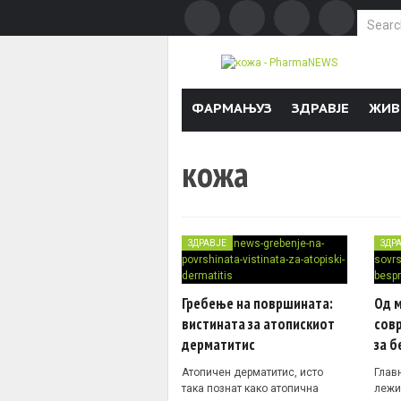
Search f
Skip to content
ФАРМАЊУЗ
ЗДРАВЈЕ
ЖИВ
кожа
ЗДРАВЈЕ
ЗДР
Гребење на површината:
Од 
вистината за атопискиот
сов
дерматитис
за б
Атопичен дерматитис, исто
Глав
така познат како атопична
лежи