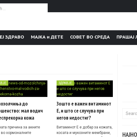
or:
ЕЈ ЗДРАВО
МАЈКА и ДЕТЕ
СОВЕТ ВО СРЕДА
ПРАШАЈ 
АВЈЕ
ЗДРАВЈЕ
мозолчиња до
Зошто е важен витаминот
ршенство: мал водич
Е, и што се случува при
Search f
еспрекорна кожа
негов недостиг?
ната причина за акните
Витаминот Е е добар за кожата,
 во хормоналните
косата и мукозните мембрани,
НАЈН