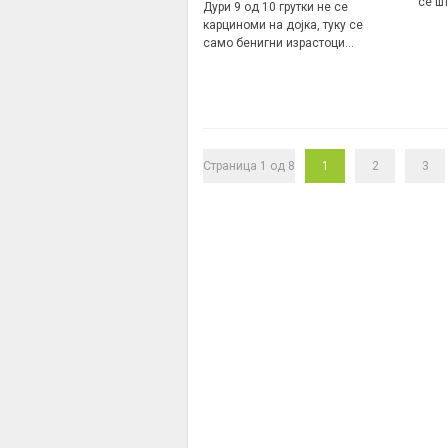
се ш
Дури 9 од 10 грутки не се
карциноми на дојка, туку се
само бенигни израстоци…
Страница 1 од 8
1
2
3