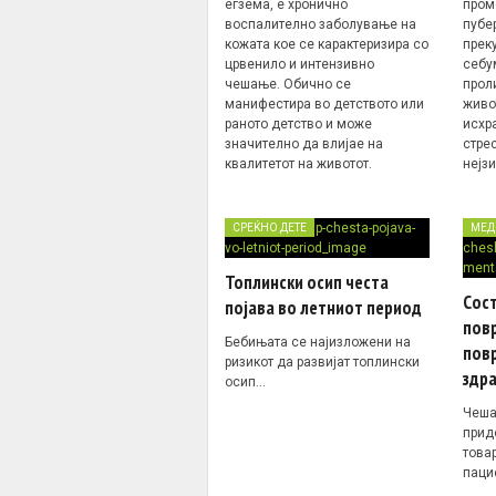
егзема, е хронично
пром
воспалително заболување на
пубе
кожата кое се карактеризира со
прек
црвенило и интензивно
себу
чешање. Обично се
прол
манифестира во детството или
живот
раното детство и може
исхр
значително да влијае на
стрес
квалитетот на животот.
нејз
СРЕЌНО ДЕТЕ
МЕД
Топлински осип честа
Сост
појава во летниот период
пов
Бебињата се најизложени на
повр
ризикот да развијат топлински
здра
осип…
Чеша
прид
това
паци