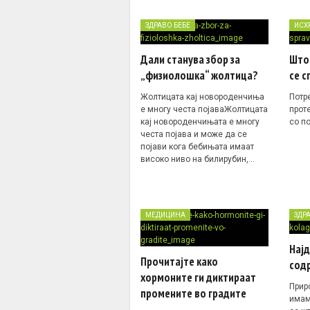
ЗДРАВО БЕБЕ
ИСХ
Дали станува збор за
Што 
„физиолошка“ жолтица?
се с
Жолтицата кај новороденчиња
Потр
е многу честа појаваЖолтицата
прот
кај новороденчињата е многу
со п
честа појава и може да се
појави кога бебињата имаат
високо ниво на билирубин,…
МЕДИЦИНА
ЗДР
Нај
Прочитајте како
сод
хормоните ги диктираат
Прир
промените во градите
имам