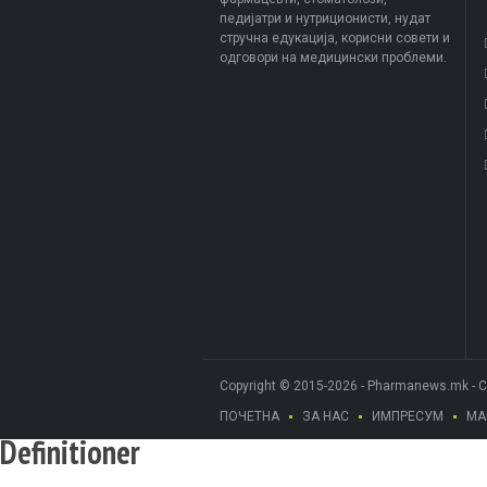
педијатри и нутриционисти, нудат
стручна едукација, корисни совети и
одговори на медицински проблеми.
Copyright © 2015-2026 - Pharmanews.mk - 
ПОЧЕТНА
ЗА НАС
ИМПРЕСУМ
МА
Definitioner