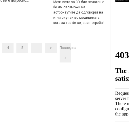
то ни е потребно…
Можноста за 3D био-печатење
ќе им овозможи на
астронаутите да одговорат на
итни случаи во медицината
кога за тоа ќе се јави потреба!
4
5
...
»
Последна
»