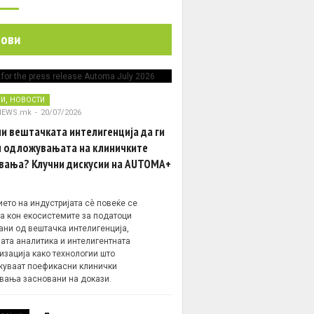
нови
,
НИ
НОВОСТИ
NEWS.mk
-
20/07/2026
и вештачката интелигенција да ги
 одложувањата на клиничките
вања? Клучни дискусии на AUTOMA+
ето на индустријата сè повеќе се
а кон екосистемите за податоци
ани од вештачка интелигенција,
ата аналитика и интелигентната
изација како технологии што
уваат поефикасни клинички
вања засновани на докази.