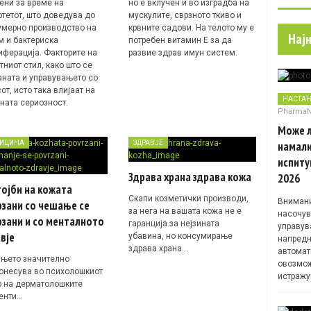
ени за време на
но е вклучен и во изградба на
ртетот, што доведува до
мускулите, сврзното ткиво и
умерно производство на
крвните садови. На телото му е
Нај
м и бактериска
потребен витамин Е за да
иферација. Факторите на
развие здрав имун систем.
ниот стил, како што се
аната и управувањето со
от, исто така влијаат на
НАСТА
ината сериозност.
Pharma
Може л
намали
ИЦИНА
ЗДРАВЈЕ
испиту
Здрава храна здрава кожа
2026
ојби на кожата
Скапи козметички производи,
Внимани
рзани со чешање се
за нега на вашата кожа не е
насочув
зани и со менталното
гаранција за нејзината
управув
вје
убавина, но консумирање
напредн
здрава храна…
автомат
њето значително
овозмож
онесува во психолошкиот
истражу
р на дерматолошките
енти…