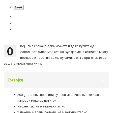
О
вој намаз секако дека можете и да го купите од
локалниот супер маркет, но вувајте дека истиот е многу
поздрав и поевтин доколку самите си го приготвите во
вашата креативна кујна.
Состојки
200 gr. зелени, црни или сушени маслинки (може и да се
направи микс од истите)
Чешне лук (не е задолжително)
2 лажици мелени бадеми (не е задолжително)