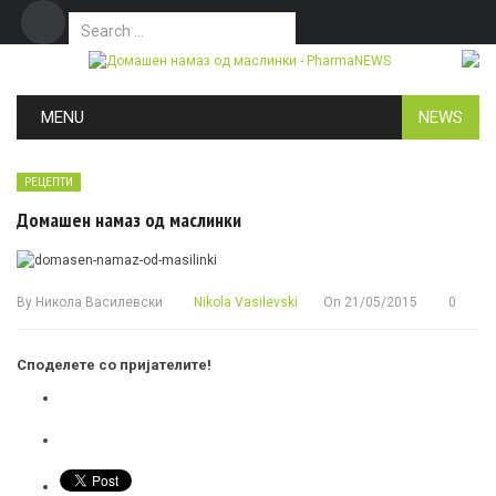
Search for:
Дома
Маркетинг
Контакт
Skip to content
MENU
NEWS
РЕЦЕПТИ
Домашен намаз од маслинки
By
Никола Василевски
Nikola Vasilevski
On
21/05/2015
0
Споделете со пријателите!