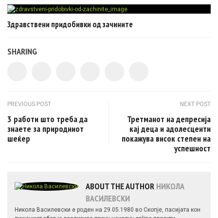
Здравствени придобивки од зачините
SHARING
Post navigation
PREVIOUS POST
NEXT POST
3 работи што треба да
Третманот на депресија
знаете за природниот
кај деца и адолесценти
шеќер
покажува висок степен на
успешност
ABOUT THE AUTHOR
НИКОЛА
ВАСИЛЕВСКИ
Никола Василевски е роден на 29.05.1980 во Скопје, пасијата кон