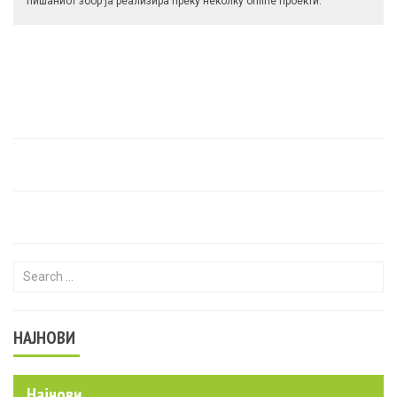
пишаниот збор ја реализира преку неколку online проекти.
Search for:
НАЈНОВИ
Најнови