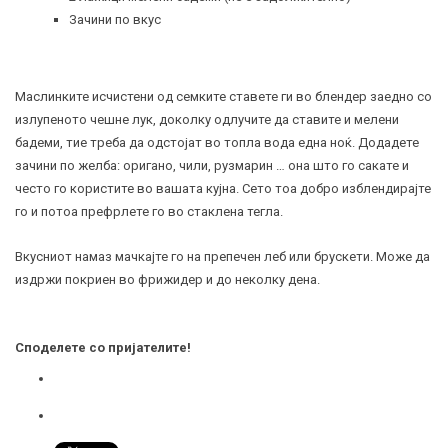
Зачини по вкус
Маслинките исчистени од семките ставете ги во блендер заедно со
излупеното чешне лук, доколку одлучите да ставите и мелени
бадеми, тие треба да одстојат во топла вода една ноќ. Додадете
зачини по желба: оригано, чили, рузмарин … она што го сакате и
често го користите во вашата кујна. Сето тоа добро изблендирајте
го и потоа префрлете го во стаклена тегла.
Вкусниот намаз мачкајте го на препечен леб или брускети. Може да
издржи покриен во фрижидер и до неколку дена.
Споделете со пријателите!