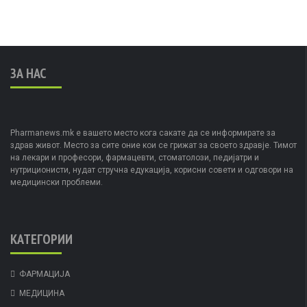
ЗА НАС
Pharmanews.mk е вашето место кога сакате да се информирате за
здрав живот. Место за сите оние кои се грижат за своето здравје. Тимот
на лекари и професори, фармацевти, стоматолози, педијатри и
нутриционисти, нудат стручна едукација, корисни совети и одговори на
медицински проблеми.
КАТЕГОРИИ
ФАРМАЦИЈА
МЕДИЦИНА