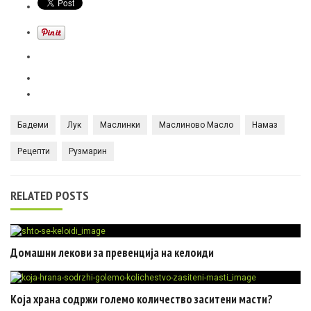
Бадеми
Лук
Маслинки
Маслиново Масло
Намаз
Рецепти
Рузмарин
RELATED POSTS
Домашни лекови за превенција на келоиди
Која храна содржи големо количество заситени масти?