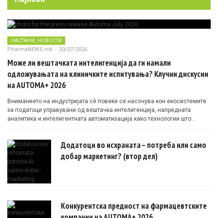
,
НАСТАНИ
НОВОСТИ
PharmaNEWS.mk
-
20/07/2026
Може ли вештачката интелигенција да ги намали
одложувањата на клиничките испитувања? Клучни дискусии
на AUTOMA+ 2026
Вниманието на индустријата сè повеќе се насочува кон екосистемите
за податоци управувани од вештачка интелигенција, напредната
аналитика и интелигентната автоматизација како технологии што
овозможуваат поефикасни клинички истражувања засновани на
докази.
Додатоци во исхраната – потреба или само
добар маркетинг? (втор дел)
Конкурентска предност на фармацевтските
компании на AUTOMA+ 2026