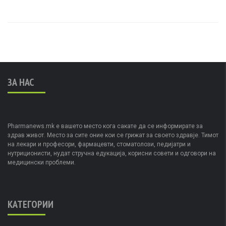
ЗА НАС
Pharmanews.mk е вашето место кога сакате да се информирате за
здрав живот. Место за сите оние кои се грижат за своето здравје. Тимот
на лекари и професори, фармацевти, стоматолози, педијатри и
нутриционисти, нудат стручна едукација, корисни совети и одговори на
медицински проблеми.
КАТЕГОРИИ