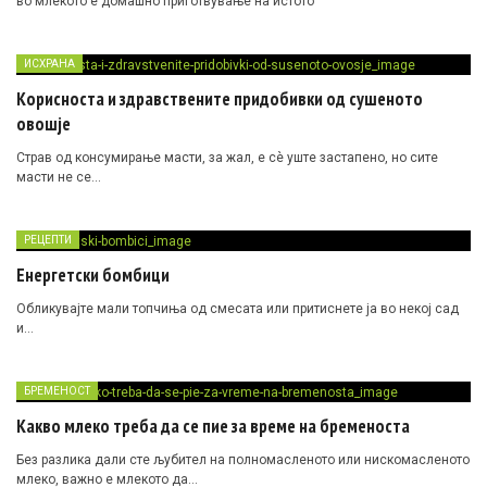
во млекото е домашно приготвување на истото
ИСХРАНА
Корисноста и здравствените придобивки од сушеното
овошје
Страв од консумирање масти, за жал, е сè уште застапено, но сите
масти не се…
РЕЦЕПТИ
Енергетски бомбици
Обликувајте мали топчиња од смесата или притиснете ја во некој сад
и…
БРЕМЕНОСТ
Какво млеко треба да се пие за време на бременоста
Без разлика дали сте љубител на полномасленото или нискомасленото
млеко, важно е млекото да…