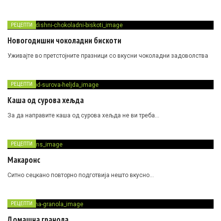
РЕЦЕПТИ
Новогодишни чоколадни бискоти
Уживајте во претстојните празници со вкусни чоколадни задоволства
РЕЦЕПТИ
Каша од сурова хељда
За да направите каша од сурова хељда не ви треба…
РЕЦЕПТИ
Макаронс
Ситно сецкано повторно подготвија нешто вкусно…
РЕЦЕПТИ
Домашна гранола