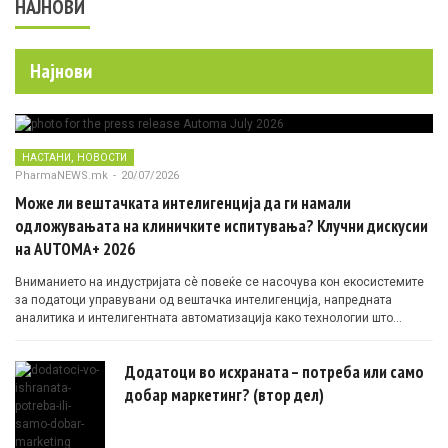
НАЈНОВИ
Најнови
,
НАСТАНИ
НОВОСТИ
PharmaNEWS.mk
-
20/07/2026
Може ли вештачката интелигенција да ги намали
одложувањата на клиничките испитувања? Клучни дискусии
на AUTOMA+ 2026
Вниманието на индустријата сè повеќе се насочува кон екосистемите
за податоци управувани од вештачка интелигенција, напредната
аналитика и интелигентната автоматизација како технологии што
овозможуваат поефикасни клинички истражувања засновани на
докази.
Додатоци во исхраната – потреба или само
добар маркетинг? (втор дел)