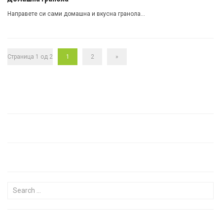
Направете си сами домашна и вкусна гранола…
Страница 1 од 2
1
2
»
Search for: