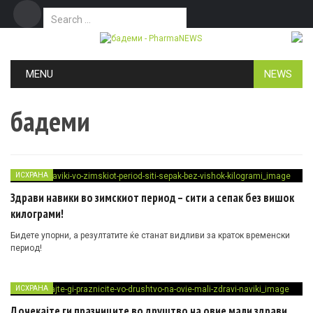
Search for:
Дома
Маркетинг
Контакт
Skip to content
MENU
NEWS
бадеми
ИСХРАНА
Здрави навики во зимскиот период – сити а сепак без вишок
килограми!
Бидете упорни, а резултатите ќе станат видливи за краток временски
период!
ИСХРАНА
Дочекајте ги празниците во друштво на овие мали здрави