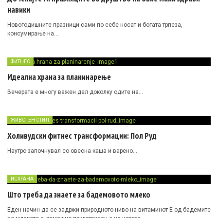
навики
Новогодишните празници сами по себе носат и богата трпеза,
консумирање на…
ФИТНЕС
Идеална храна за планинарење
Вечерата е многу важен дел доколку одите на…
ЖИВОТЕН СТИЛ
Холивудски фитнес трансформации: Пол Руд
Наутро започнувал со овесна каша и варено…
ИСХРАНА
Што треба да знаете за бадемовото млеко
Еден начин да се задржи природното ниво на витаминот Е од бадемите