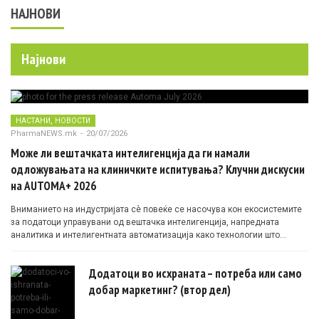
НАЈНОВИ
Најнови
,
НАСТАНИ
НОВОСТИ
PharmaNEWS.mk
-
20/07/2026
Може ли вештачката интелигенција да ги намали
одложувањата на клиничките испитувања? Клучни дискусии
на AUTOMA+ 2026
Вниманието на индустријата сè повеќе се насочува кон екосистемите
за податоци управувани од вештачка интелигенција, напредната
аналитика и интелигентната автоматизација како технологии што
овозможуваат поефикасни клинички истражувања засновани на
докази.
Додатоци во исхраната – потреба или само
добар маркетинг? (втор дел)