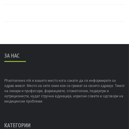
ЗА НАС
Pharmanews.mk е вашето место кога сакате да се информирате за
здрав живот. Место за сите оние кои се грижат за своето здравје. Тимот
на лекари и професори, фармацевти, стоматолози, педијатри и
нутриционисти, нудат стручна едукација, корисни совети и одговори на
медицински проблеми.
КАТЕГОРИИ