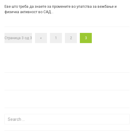
Еве што треба да знаете за промените во упатства за вежбање и
физичка активност во САД…
Страница 3 од 3
«
1
2
3
Search for: