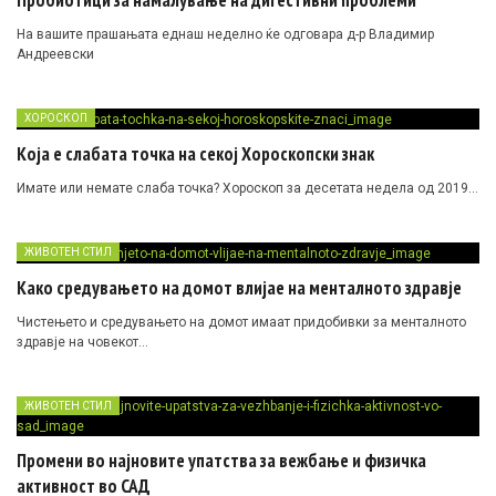
Пробиотици за намалување на дигестивни проблеми
На вашите прашањата еднаш неделно ќе одговара д-р Владимир
Андреевски
ХОРОСКОП
Која е слабата точка на секој Хороскопски знак
Имате или немате слаба точка? Хороскоп за десетата недела од 2019…
ЖИВОТЕН СТИЛ
Како средувањето на домот влијае на менталното здравје
Чистењето и средувањето на домот имаат придобивки за менталното
здравје на човекот…
ЖИВОТЕН СТИЛ
Промени во најновите упатства за вежбање и физичка
активност во САД