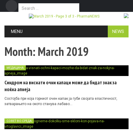
Search for:
Дома
Маркетинг
Контакт
Skip to content
MENU
NEWS
Month:
March 2019
МЕДИЦИНА
Синдром на виснати очни капаци може да бидат знак за
ноќна апнеја
Состојба при која горниот очен капак ја губи својата еластичност,
затварањето на окото станува лабаво…
СОВЕТ ВО СРЕДА