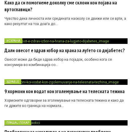
Како да си помогнеме доколку сме склони кон појава на
вртоглавици?
Чувство дека личноста или средината наоколу се движи или се врти, а
како резултат на тоа доаѓа до…
ИСХРАНА
Дали овесот е здрав избор на храна за луѓето со дијабетес?
Овесот може да биде здрав избор на појадок, особено кога се
консумира во комбинација со…
ЗДРАВЈЕ
9 хормони кои водат кон зголемување на телесната тежина
Хормоните одговорни за зголемување на телесната тежина и како да
ги држите во граница на нормала…
ПРАШАЈ ЛЕКАР