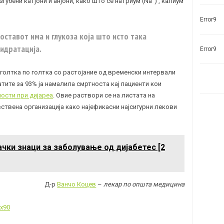
губени катјони и анјони, како што се натриум (Na
) , калиум
Error9
составот има и глукоза која што исто така
хидратација.
Error9
 голтка по голтка со растојание од временски интервали
атите за 93% ја намaлила смртноста кај пациенти кои
ности при дијареа
. Овие раствори се на листата на
ствена организација како најефикасни најсигурни лекови
чки знаци за заболување од дијабетес [2
Д-р
Ванчо Коцев
–
лекар по општа медицина