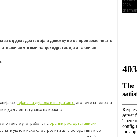
фаза од дехидратација и доколку не се превземе нешто
 потешки симптоми на дехидратација а такви се:
а
;
ација се:
појава на дијареа и повраќање
, зголемена телесна
ци и други оштетувања на кожата.
ано тело е употребата на
орални рехидртатациски
познати уште и како електролити што во суштина и се,
+