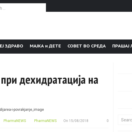
or:
ЕЈ ЗДРАВО
МАЈКА и ДЕТЕ
СОВЕТ ВО СРЕДА
ПРАШАЈ 
 при дехидратација на
Search f
PharmaNEWS
PharmaNEWS
On
15/08/2018
0