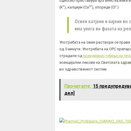
односно преставува брз внес на веќе из
+
2+
−
(K
), калциум (Ca
), хлориди (Cl
)
Освен катјони и најони во 
има улога во фазата на ре
Употребата на овие раствори се прави
од 5 минути. Употребата на ОРС препар
страдале од
прекумерно губење на теч
есенцијални лекови на Светската здрав
во здравствениот систем.
Прочитајте:
15 предупредува
дел]