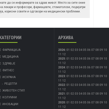
кате да се информирате за здрав живот. Место за сите оние
 на лекари и професори, фармацевти, стоматолози, педијатри
ија, корисни совети и одговори на медицински проблеми.
КАТЕГОРИИ
АРХИВА
ФАРМАЦИЈА
2026
:
01
02
03
04
05
06
07
08
09
10
11
12
МЕДИЦИНА
2025
:
01
02
03
04
05
06
07
08
09
10
11
12
ЗДРАВЈЕ
2024
:
01
02
03
04
05
06
07
08
09
10
ФИТНЕС
11
12
2023
:
01
02
03
04
05
06
07
08
09
10
ИСХРАНА
11
12
РЕЦЕПТИ
2022
:
01
02
03
04
05
06
07
08
09
10
11
12
ЖИВОТЕН СТИЛ
2021
:
01
02
03
04
05
06
07
08
09
10
КОЛУМНИ
11
12
2020
:
01
02
03
04
05
06
07
08
09
10
ИНОВАЦИИ
11
12