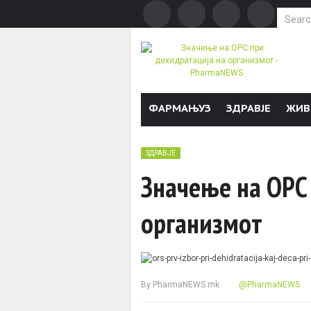
Search f
Skip to content
ФАРМАЊУЗ
ЗДРАВЈЕ
ЖИВ
ЗДРАВЈЕ
Значење на ОРС
организмот
By
PharmaNEWS.mk
@PharmaNEWS