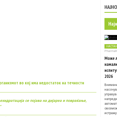
НАЈН
Нај
НАСТА
Pharma
Може л
намали
испиту
2026
рганизмот во кој има недостаток на течности
Внимани
насочув
управув
напредн
дехидратација се појава на дијареа и повраќање,
автомат
“
овозмож
истражу