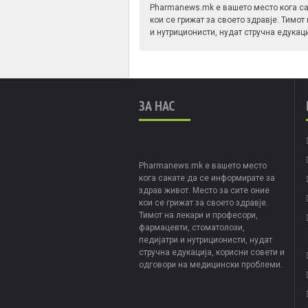
Pharmanews.mk е вашето место кога са
кои се грижат за своето здравје. Тимот
и нутриционисти, нудат стручна едукац
ЗА НАС
Pharmanews.mk е вашето место
кога сакате да се информирате за
здрав живот. Место за сите оние
кои се грижат за своето здравје.
Тимот на лекари и професори,
фармацевти, стоматолози,
педијатри и нутриционисти, нудат
стручна едукација, корисни совети и
одговори на медицински проблеми.