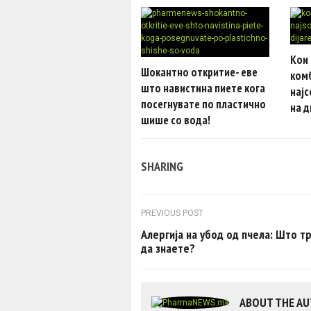
Кои
Шокантно откритие- еве
ком
што навистина пиете кога
најс
посегнувате по пластично
на д
шише со вода!
SHARING
Post navigation
PREVIOUS POST
Алергија на убод од пчела: Што т
да знаете?
ABOUT THE A