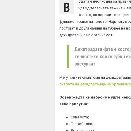
В
одата е неопходна за прави
2/3 од телесната тежина и е
телото, па поради тоа нејзи
функционирање на телото. Најмногу во
постојат и други начини на губење на 
дехидратација на организмот.
Дехитрадатцијата е состој
течностите кои ги губи те
внесуваат.
Меѓу првите симптоми на дехидратација
скалата на дехидратација на организм
Освен жедта ќе наброиме уште некол
веќе присутна:
Сува уста;
Главоболка;
Вртоглавица;