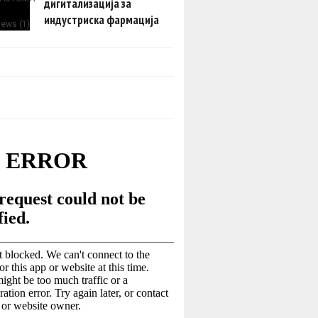
дигитализација за
индустриска фармација