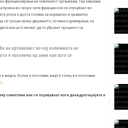
лно функционирање на човечкиот организам, таа завзема
 вклучена во скоро сите функции кои се случуваат во
ната улога е доста голема за нормално и правилно
да се троши преку дишењето, потење и уринирање, но
водата кои што можат да го убрзаат процесот на
ба на организмот во кој количината на
лото е поголема од оние кои што се
 е жедта. Колку е поголема жедта толку е и поголема
от
.
ку симптоми кои се појавуваат кога дехидратацијата е