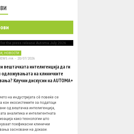
ОВИ
нови
,
НИ
НОВОСТИ
NEWS.mk
-
20/07/2026
и вештачката интелигенција да ги
 одложувањата на клиничките
вања? Клучни дискусии на AUTOMA+
ето на индустријата сè повеќе се
а кон екосистемите за податоци
ани од вештачка интелигенција,
ата аналитика и интелигентната
изација како технологии што
уваат поефикасни клинички
вања засновани на докази.