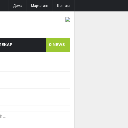
Дома
Маркетинг
Контакт
ЛЕКАР
0
NEWS
or: