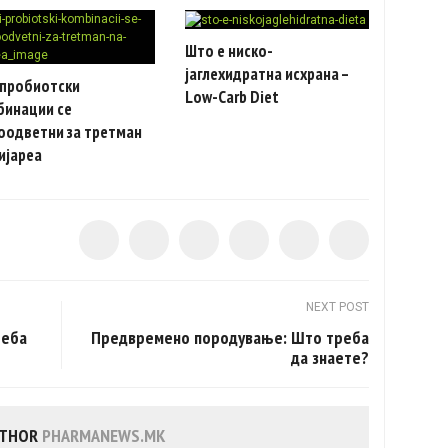
Што е ниско-
јаглехидратна исхрана –
 пробиотски
Low-Carb Diet
бинации се
оодветни за третман
ијареа
NEXT POST
реба
Предвременo породување: Што треба
да знаете?
UTHOR
PHARMANEWS.MK