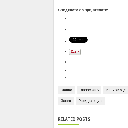
Споделете со пријателите!
Diarino
Diarino ORS
Ванчо Коцев
Запек
Рехидратација
RELATED POSTS