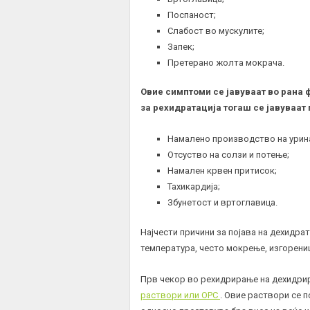
Поспаност;
Слабост во мускулите;
Запек
;
Претерано жолта мокрача.
Овие симптоми се јавуваат во рана 
за рехидратација тогаш се јавуваат
Намалено производство на
урин
Отсуство на солзи и потење;
Намален крвен притисок;
Тахикардија
;
Збунетост и вртоглавица.
Најчести причини за појава на дехидрат
температура, често мокрење, изгорени
Прв чекор во рехидрирање на дехидрир
раствори или ОРС
. Овие раствори се 