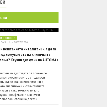
ОВИ
нови
,
НИ
НОВОСТИ
NEWS.mk
-
20/07/2026
и вештачката интелигенција да ги
 одложувањата на клиничките
вања? Клучни дискусии на AUTOMA+
ето на индустријата сè повеќе се
а кон екосистемите за податоци
ани од вештачка интелигенција,
ата аналитика и интелигентната
изација како технологии што
уваат поефикасни клинички
вања засновани на докази.