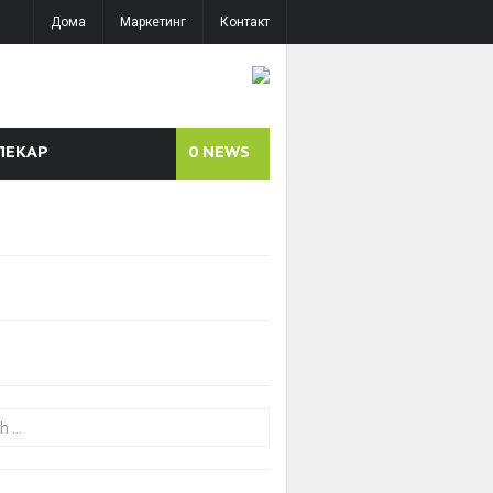
Дома
Маркетинг
Контакт
ЛЕКАР
0
NEWS
or: