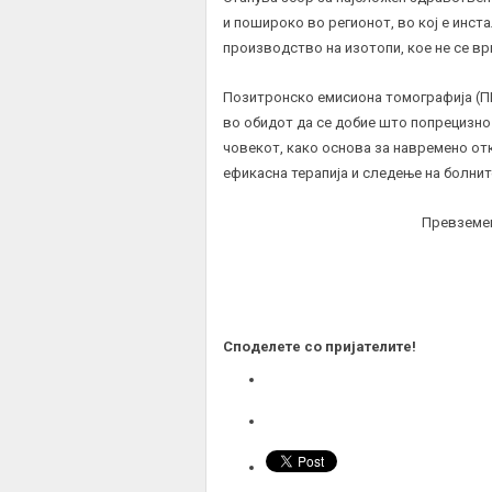
и пошироко во регионот, во кој е инст
производство на изотопи, кое не се в
Позитронско емисиона томографија (ПЕ
во обидот да се добие што попрецизно
човекот, како основа за навремено отк
ефикасна терапија и следење на болнит
Превземе
Споделете со пријателите!