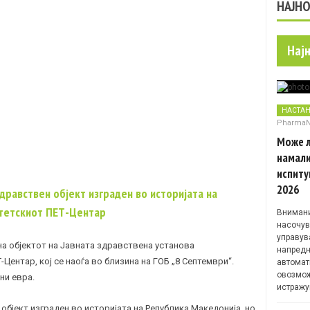
НАЈН
Нај
НАСТА
Pharma
Може л
намали
испиту
2026
дравствен објект изграден во историјата на
итетскиот ПЕТ-Центар
Внимани
насочув
управув
на објектот на Јавната здравствена установа
напредн
Центар, кој се наоѓа во близина на ГОБ „8 Септември“.
автомат
овозмож
ни евра.
истражу
објект изграден во историјата на Република Македонија, но