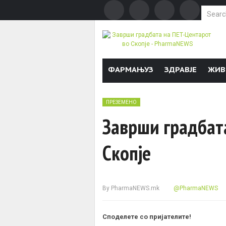
Search f
Skip to content
ФАРМАЊУЗ
ЗДРАВЈЕ
ЖИВ
ПРЕЗЕМЕНО
Заврши градбат
Скопје
By
PharmaNEWS.mk
@PharmaNEWS
Споделете со пријателите!