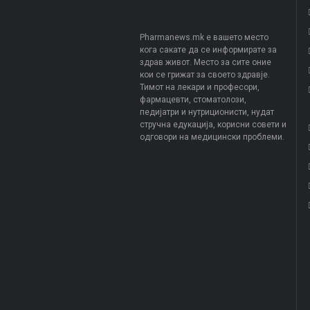
Pharmanews.mk е вашето место
кога сакате да се информирате за
здрав живот. Место за сите оние
кои се грижат за своето здравје.
Тимот на лекари и професори,
фармацевти, стоматолози,
педијатри и нутриционисти, нудат
стручна едукација, корисни совети и
одговори на медицински проблеми.