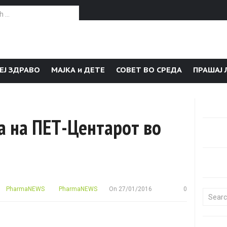
or:
ЕЈ ЗДРАВО
МАЈКА и ДЕТЕ
СОВЕТ ВО СРЕДА
ПРАШАЈ 
а на ПЕТ-Центарот во
PharmaNEWS
PharmaNEWS
On
27/01/2016
0
Search f