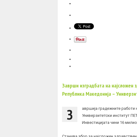
Заврши изградбата на најсложен з
Република Македонија – Универз
З
авршија градежните работи 
Универзитетски институт ПЕТ-
Инвестицијата чини 16 милио
Станува збор за најсложен здравствен 