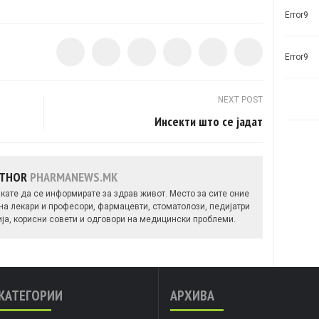
Error9
Error9
NEXT POST
Инсекти што се јадат
UTHOR
PHARMANEWS.MK
кате да се информирате за здрав живот. Место за сите оние
 на лекари и професори, фармацевти, стоматолози, педијатри
ија, корисни совети и одговори на медицински проблеми.
КАТЕГОРИИ
АРХИВА