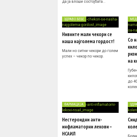
да ја влоши состојбата…
ЗДРАВО БЕБЕ
МЕД
Нивните мали чекори се
Со 
наша најголема гордост!
кило
Мали но ситни чекори до голем
ризи
успех – чекор по чекор.
на к
Губе
кило
до 4
коле
ФАРМАЦИЈА
ЗДР
Нестероидни анти-
Син
инфламаторни лекови –
кол
НСАИЛ
Болки