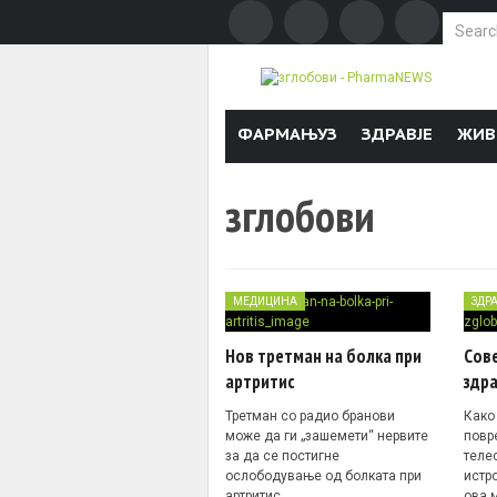
Search f
Skip to content
ФАРМАЊУЗ
ЗДРАВЈЕ
ЖИВ
зглобови
МЕДИЦИНА
ЗДР
Нов третман на болка при
Сове
артритис
здра
Третман со радио бранови
Како
може да ги „зашемети“ нервите
повр
за да се постигне
теле
ослободување од болката при
истр
артритис…
ова 