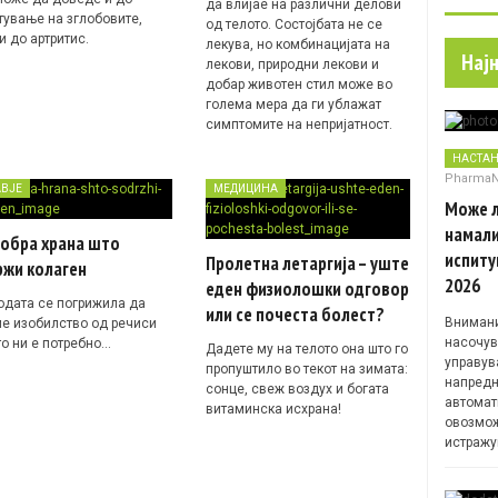
да влијае на различни делови
тување на зглобовите,
од телото. Состојбата не се
и до артритис.
лекува, но комбинацијата на
Нај
лекови, природни лекови и
добар животен стил може во
голема мера да ги ублажат
симптомите на непријатност.
НАСТА
Pharma
АВЈЕ
МЕДИЦИНА
Може л
намали
добра храна што
испиту
Пролетна летаргија – уште
ржи колаген
2026
еден физиолошки одговор
одата се погрижила да
или се почеста болест?
Внимани
е изобилство од речиси
насочув
то ни е потребно…
Дадете му на телото она што го
управув
пропуштило во текот на зимата:
напредн
сонце, свеж воздух и богата
автомат
витаминска исхрана!
овозмож
истражу