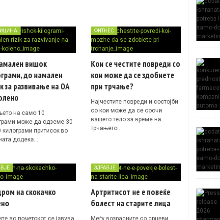
ИЦИНА
ФИТНЕС
намален вишок
Кои се честите повреди со
грами, до намален
кои може да се здобиете
к за развивање на ОА
при трчање?
олено
Најчестите повреди и состојби
со кои може да се соочи
њето на само 10
вашето тело за време на
грами може да одземе 30
трчањето…
0 килограми притисок во
ната додека…
АВЈЕ
ЗДРАВЈЕ
дром на скокачко
Артритисот не е повеќе
ено
болест на старите лица
те во почетокот се јавува
Меѓу возрасните со срцеви