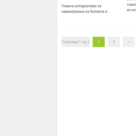
само
Главна алтернатива за
исче
намалување на болката е…
Страница 1 од 2
1
2
»