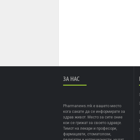
ЗА НАС
Pharmanews.mk е вашето место
кога сакате да се информирате за
здрав живот. Место за сите оние
кои се грижат за своето здравје.
Тимот на лекари и професори,
фармацевти, стоматолози,
педијатри и нутриционисти, нудат