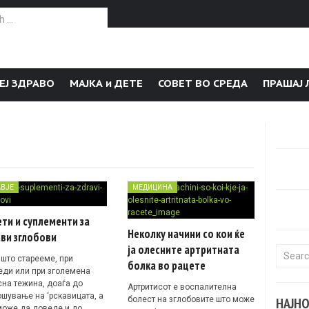
or:
ЕЈ ЗДРАВО
МАЈКА и ДЕТЕ
СОВЕТ ВО СРЕДА
ПРАШАЈ 
АВЈЕ
МЕДИЦИНА
ти и суплементи за
Неколку начини со кои ќе
ви зглобови
ја олесните артритната
Search f
 што старееме, при
болка во рацете
еди или при зголемена
сна тежина, доаѓа до
Артритисот е воспалителна
ошување на ‘рскавицата, а
болест на зглобовите што може
НАЈН
може да доведе и до