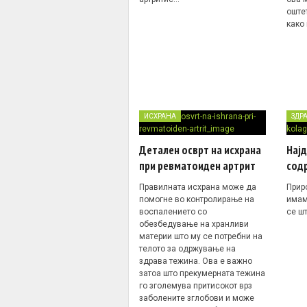
оште
како 
ИСХРАНА
ЗДР
Детален осврт на исхрана
Нај
при ревматоиден артрит
сод
Правилната исхрана може да
Прир
помогне во контролирање на
имам
воспалението со
се ш
обезбедување на хранливи
материи што му се потребни на
телото за одржување на
здрава тежина. Ова е важно
затоа што прекумерната тежина
го зголемува притисокот врз
заболените зглобови и може