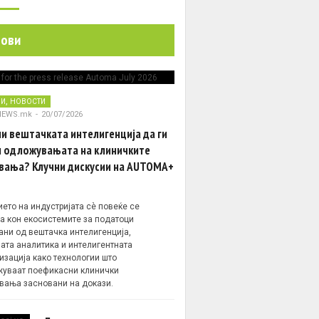
нови
,
НИ
НОВОСТИ
NEWS.mk
-
20/07/2026
и вештачката интелигенција да ги
 одложувањата на клиничките
вања? Клучни дискусии на AUTOMA+
ето на индустријата сè повеќе се
а кон екосистемите за податоци
ани од вештачка интелигенција,
ата аналитика и интелигентната
изација како технологии што
уваат поефикасни клинички
вања засновани на докази.