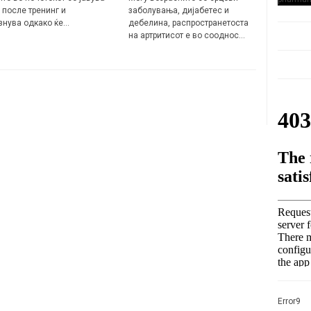
 после тренинг и
заболувања, дијабетес и
знува одкако ќе…
дебелина, распространетоста
на артритисот е во сооднос…
Error9