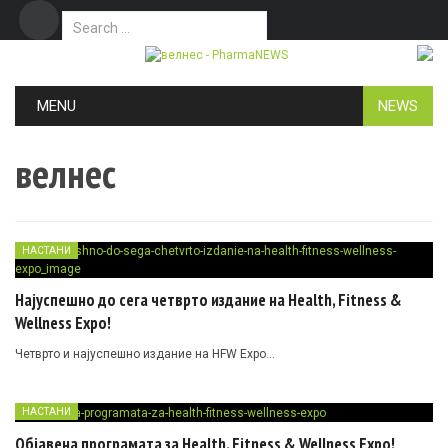
Search for:
Дома
Маркетинг
Контакт
Skip to content
MENU
NEWS
велнес
НАСТАНИ
Најуспешно до сега четврто издание на Health, Fitness &
Wellness Expo!
Четврто и најуспешно издание на HFW Expo…
НАСТАНИ
Објавена програмата за Health, Fitness & Wellness Expo!