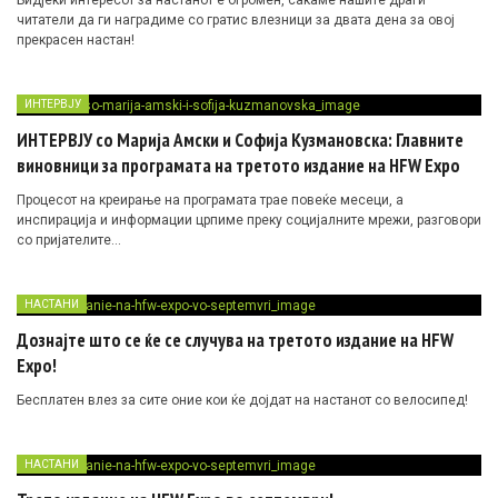
Бидјеќи интересот за настанот е огромен, сакаме нашите драги
читатели да ги наградиме со гратис влезници за двата дена за овој
прекрасен настан!
ИНТЕРВЈУ
ИНТЕРВЈУ со Марија Амски и Софија Кузмановска: Главните
виновници за програмата на третото издание на HFW Expo
Процесот на креирање на програмата трае повеќе месеци, а
инспирација и информации црпиме преку социјалните мрежи, разговори
со пријателите…
НАСТАНИ
Дознајте што се ќе се случува на третото издание на HFW
Expo!
Бесплатен влез за сите оние кои ќе дојдат на настанот со велосипед!
НАСТАНИ