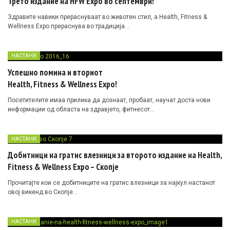
Трето издание на HFW Expo во септември!
Здравите навики прераснуваат во животен стил, а Health, Fitness &
Wellness Expo прераснува во традиција…
НАСТАНИ
Успешно помина и вториот
Health, Fitness & Wellness Expo!
Посетителите имаа прилика да дознаат, пробаат, научат доста нови
информации од областа на здравјето, фитнесот…
НАСТАНИ
Добитници на гратис влезници за второто издание на Health,
Fitness & Wellness Expo – Скопје
Прочитајте кои се добитниците на гратис влезници за најкул настанот
овој викенд во Скопје…
НАСТАНИ