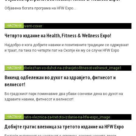
Објавена богата програма на HFW Expo…
НАСТАНИ
Четврто издание на Health, Fitness & Wellness Expo!
Најдобро е кога добрите навики и позитивните традиции се одржуваат
и траат, па така по четврти пат на Скопје ќе му се случи HFW Expo
НАСТАНИ
Викенд одбележан во духот на здравјето, фитнесот и
велнесот!
Во градскиот парк поминавме два убави сончеви дена во духот на
здравите навики, фитнесот и велнесот!
НАСТАНИ
Добијте гратис влезница за третото издание на HFW Expo