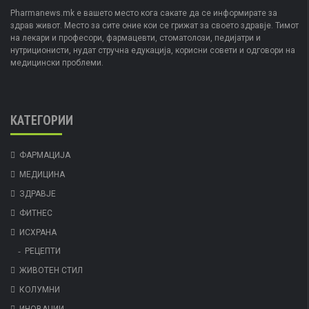
Pharmanews.mk е вашето место кога сакате да се информирате за
здрав живот. Место за сите оние кои се грижат за своето здравје. Тимот
на лекари и професори, фармацевти, стоматолози, педијатри и
нутриционисти, нудат стручна едукација, корисни совети и одговори на
медицински проблеми.
КАТЕГОРИИ
ФАРМАЦИЈА
МЕДИЦИНА
ЗДРАВЈЕ
ФИТНЕС
ИСХРАНА
РЕЦЕПТИ
ЖИВОТЕН СТИЛ
КОЛУМНИ
ИНОВАЦИИ