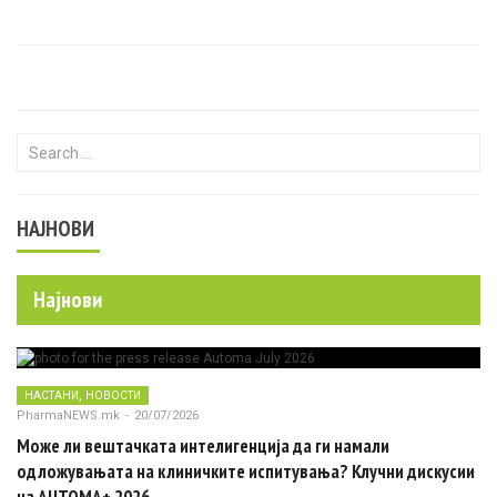
Search for:
НАЈНОВИ
Најнови
,
НАСТАНИ
НОВОСТИ
PharmaNEWS.mk
-
20/07/2026
Може ли вештачката интелигенција да ги намали
одложувањата на клиничките испитувања? Клучни дискусии
на AUTOMA+ 2026