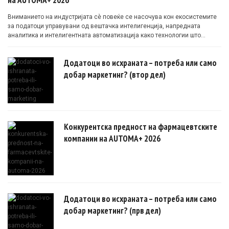
Вниманието на индустријата сè повеќе се насочува кон екосистемите
за податоци управувани од вештачка интелигенција, напредната
аналитика и интелигентната автоматизација како технологии што
овозможуваат поефикасни клинички истражувања засновани на
докази.
Додатоци во исхраната – потреба или само
добар маркетинг? (втор дел)
Конкурентска предност на фармацевтските
компании на AUTOMA+ 2026
Додатоци во исхраната – потреба или само
добар маркетинг? (прв дел)