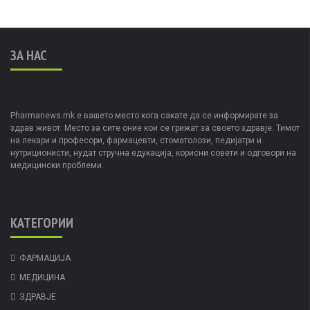
ЗА НАС
Pharmanews.mk е вашето место кога сакате да се информирате за
здрав живот. Место за сите оние кои се грижат за своето здравје. Тимот
на лекари и професори, фармацевти, стоматолози, педијатри и
нутриционисти, нудат стручна едукација, корисни совети и одговори на
медицински проблеми.
КАТЕГОРИИ
ФАРМАЦИЈА
МЕДИЦИНА
ЗДРАВЈЕ