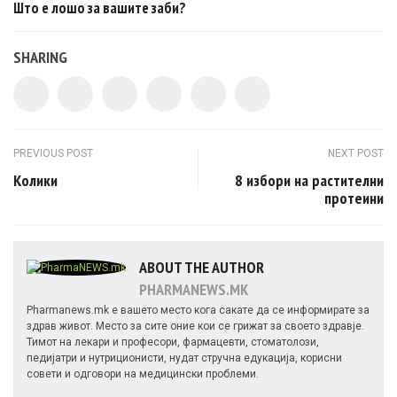
Што е лошо за вашите заби?
SHARING
Post navigation
PREVIOUS POST
NEXT POST
Колики
8 избори на растителни
протеини
ABOUT THE AUTHOR
PHARMANEWS.MK
Pharmanews.mk е вашето место кога сакате да се информирате за
здрав живот. Место за сите оние кои се грижат за своето здравје.
Тимот на лекари и професори, фармацевти, стоматолози,
педијатри и нутриционисти, нудат стручна едукација, корисни
совети и одговори на медицински проблеми.