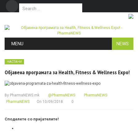
Search for:
Дома
Маркетинг
Контакт
Skip to content
MENU
NEWS
НАСТАНИ
Објавена програмата за Health, Fitness & Wellness Expo!
By
PharmaNEWS.mk
@PharmaNEWS
PharmaNEWS
PharmaNEWS
On
10/09/2018
0
Споделете со пријателите!