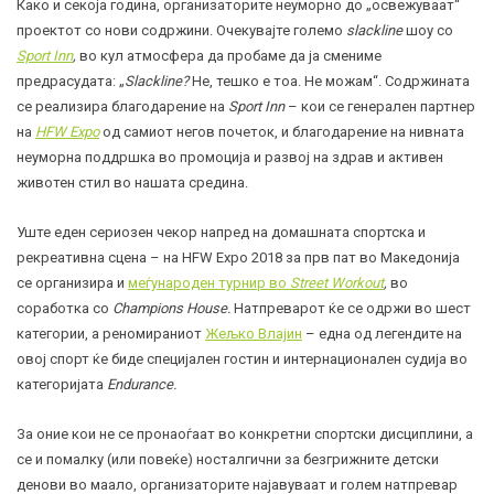
Како и секоја година, организаторите неуморно до „освежуваат“
проектот со нови содржини. Очекувајте големо
slackline
шоу со
Sport Inn
,
во кул атмосфера да пробаме да ја смениме
предрасудата: „
Slackline?
Не, тешко е тоа. Не можам“. Содржината
се реализира благодарение на
Sport Inn
– кои се генерален партнер
на
HFW Expo
од самиот негов почеток, и благодарение на нивната
неуморна поддршка во промоција и развој на здрав и активен
животен стил во нашата средина.
Уште еден сериозен чекор напред на домашната спортска и
рекреативна сцена – на HFW Expo 2018 за прв пат во Македонија
се организира и
меѓународен турнир во
Street Workout
,
во
соработка со
Champions House.
Натпреварот ќе се одржи во шест
категории, а реномираниот
Жељко Влајин
– една од легендите на
овој спорт ќе биде специјален гостин и интернационален судија во
категоријата
Endurance.
За оние кои не се пронаоѓаат во конкретни спортски дисциплини, а
се и помалку (или повеќе) носталгични за безгрижните детски
денови во маало, организаторите најавуваат и голем натпревар