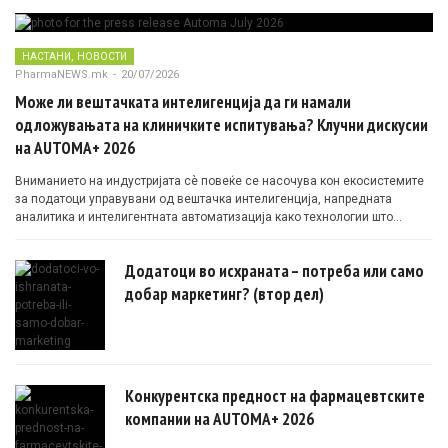
,
НАСТАНИ
НОВОСТИ
PharmaNEWS.mk
-
20/07/2026
Може ли вештачката интелигенција да ги намали
одложувањата на клиничките испитувања? Клучни дискусии
на AUTOMA+ 2026
Вниманието на индустријата сè повеќе се насочува кон екосистемите
за податоци управувани од вештачка интелигенција, напредната
аналитика и интелигентната автоматизација како технологии што
овозможуваат поефикасни клинички истражувања засновани на
докази.
Додатоци во исхраната – потреба или само
добар маркетинг? (втор дел)
Конкурентска предност на фармацевтските
компании на AUTOMA+ 2026