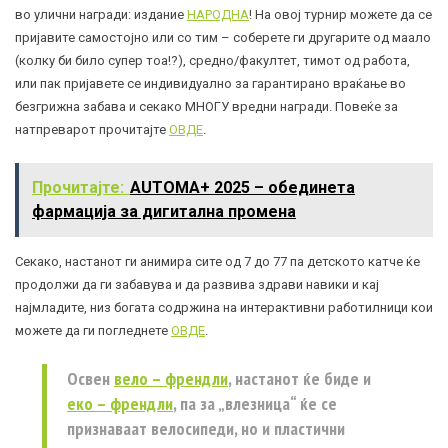
во улични награди: издание
НАРОДНА
! На овој турнир можете да се
пријавите самостојно или со тим – соберете ги другарите од маало
(колку би било супер тоа!?), средно/факултет, тимот од работа,
или пак пријавете се индивидуално за гарантирано враќање во
безгрижна забава и секако МНОГУ вредни награди. Повеќе за
натпреварот прочитајте
ОВДЕ
.
Прочитајте:
AUTOMA+ 2025 – обединета
фармација за дигитална промена
Секако, настанот ги анимира сите од 7 до 77 па детското катче ќе
продолжи да ги забавува и да развива здрави навики и кај
најмладите, низ богата содржина на интерактивни работилници кои
можете да ги погледнете
ОВДЕ
.
Освен
вело – френдли
, настанот ќе биде и
еко – френдли
, па за „влезница“ ќе се
признаваат велосипеди, но и пластични