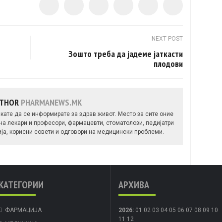
NEXT POST
Зошто треба да јадеме јаткасти
плодови
UTHOR
PHARMANEWS.MK
кате да се информирате за здрав живот. Место за сите оние
 на лекари и професори, фармацевти, стоматолози, педијатри
ија, корисни совети и одговори на медицински проблеми.
КАТЕГОРИИ
АРХИВА
ФАРМАЦИЈА
2026
:
01
02
03
04
05
06
07
08
09
10
11
12