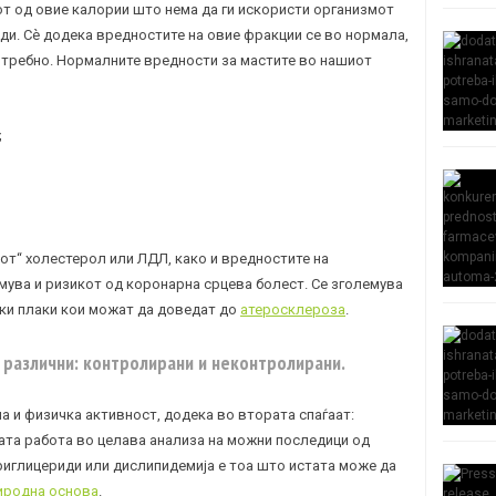
от од овие калории што нема да ги искористи организмот
ди. Сè додека вредностите на овие фракции се во нормала,
отребно. Нормалните вредности за мастите во нашиот
;
от“ холестерол или ЛДЛ, како и вредностите на
мува и ризикот од коронарна срцева болест. Се зголемува
ки плаки кои можат да доведат до
атеросклероза
.
 различни: контролирани и неконтролирани.
на и физичка активност, додека во втората спаѓаат:
рата работа во целава анализа на можни последици од
риглицериди или дислипидемија е тоа што истата може да
иродна основа
.