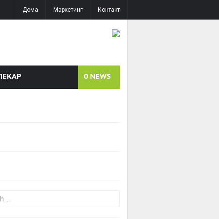
Дома
Маркетинг
Контакт
ЛЕКАР
0
NEWS
or: