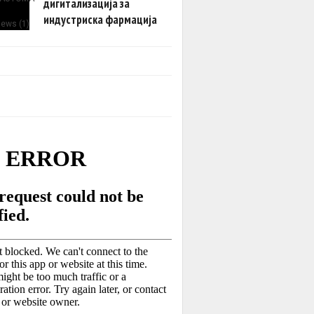
дигитализација за
индустриска фармација