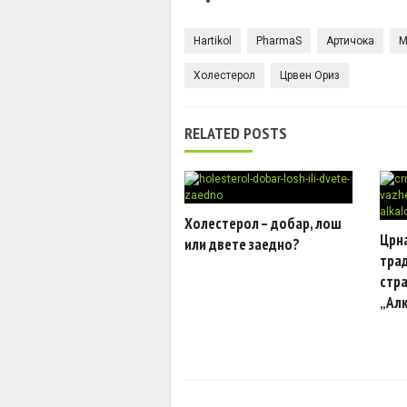
Hartikol
PharmaS
Артичока
М
Холестерол
Црвен Ориз
RELATED POSTS
Холестерол – добар, лош
Црна
или двете заедно?
тра
стра
„Ал