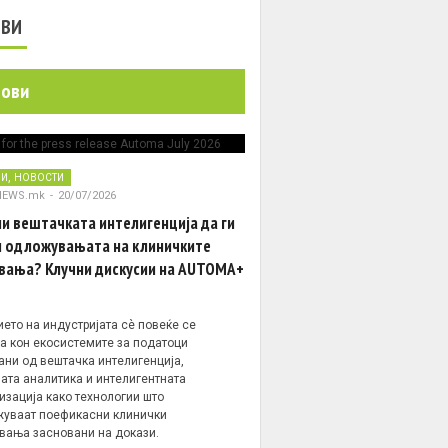
ОВИ
нови
,
НИ
НОВОСТИ
NEWS.mk
-
20/07/2026
и вештачката интелигенција да ги
 одложувањата на клиничките
вања? Клучни дискусии на AUTOMA+
ето на индустријата сè повеќе се
а кон екосистемите за податоци
ани од вештачка интелигенција,
ата аналитика и интелигентната
изација како технологии што
уваат поефикасни клинички
вања засновани на докази.