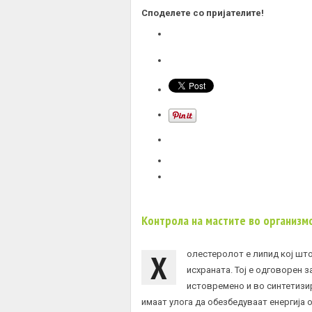
Споделете со пријателите!
Контрола на мастите во организм
Х
олестеролот е липид кој што
исхраната. Тој е одговорен з
истовремено и во синтетизи
имаат улога да обезбедуваат енергија 