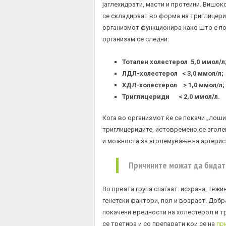
јаглехидрати, масти и протеини. Вишок
се складираат во форма на триглицери
организмот функционира како што е п
организам се следни:
Тотален
холестерол
5,0 ммол/л
ЛДЛ
-холестерол < 3,0 ммол/л;
ХДЛ
-холестерол > 1,0 ммол/л;
Триглицериди < 2,0 ммол/л.
Кога во организмот ќе се покачи „лоши
триглицеридите, истовремено се зголе
и можноста за зголемување на артерис
Причините можат да бидат
Во првата група спаѓаат: исхрана, тежи
генетски фактори, пол и возраст. Доб
покачени вредности на холестерол и т
се третира и со препарати кои се на
пр