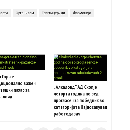
асти
Организам
Триглицериди
Фармација
 Гора e
диционално важен
„Алкалоид“ АД Скопје
тешки пазар за
четврта година по ред
калоид“
прогласен за победник во
категоријата Најпосакуван
работодавач