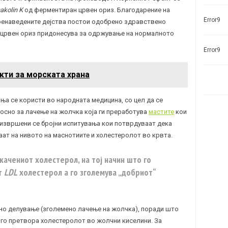
akolin K
од ферментиран црвен ориз. Благодарение на
Error9
оренаведените дејства постои одобрено здравствено
црвен ориз придонесува за одржување на нормалното
Error9
кти за морската храна
ња се користи во народната медицина, со цел да се
носно за лачење на жолчка која ги преработува
мастите
кои
, извршени се бројни испитувања кои потврдуваат дека
аат на нивото на маснотиите и холестеролот во крвта.
качениот холестерол, на тој начин што го
т
LDL
холестерол а го зголемува „добриот“
чно делување (зголемено лачење на жолчка), поради што
а го претвора холестеролот во жолчни киселини. За