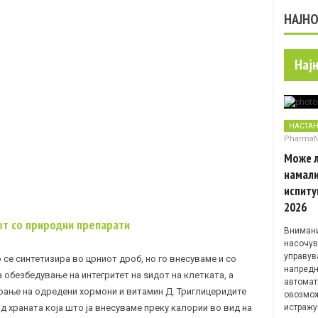
НАЈН
Нај
НАСТА
Pharma
Може л
намали
испиту
2026
от со природни препарати
Внимани
насочув
управув
 се синтетизира во црниот дроб, но го внесуваме и со
напредн
а обезбедување на интегритет на ѕидот на клетката, а
автомат
рање на одредени хормони и витамин Д. Триглицеридите
овозмож
од храната која што ја внесуваме преку калории во вид на
истражу