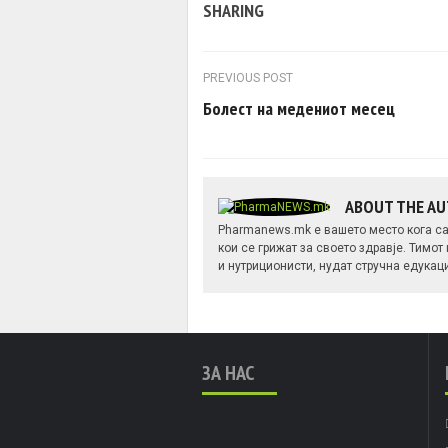
SHARING
Post navigation
PREVIOUS POST
Болест на медениот месец
ABOUT THE A
Pharmanews.mk е вашето место кога са
кои се грижат за своето здравје. Тимот
и нутриционисти, нудат стручна едукац
ЗА НАС