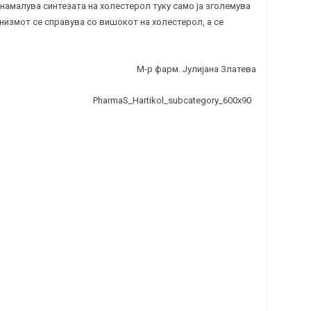
 намалува синтезата на холестерол туку само ја зголемува
анизмот се справува со вишокот на холестерол, а се
М-р фарм. Јулијана Златева