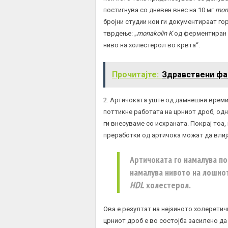
постигнува со дневен внес на 10 мг
mon
бројни студии кои ги документираат г
тврдење: „
monakolin K
од ферментиран 
ниво на холестерол во крвта“.
Прочитајте:
Здравствени фа
2. Артичоката уште од дамнешни времи
поттикне работата на црниот дроб, од
ги внесуваме со исхраната. Покрај тоа
преработки од артичока можат да влиј
Артичоката го намалува по
намалува нивото на лошио
HDL
холестерол.
Ова е резултат на нејзиното холерети
црниот дроб е во состојба засилено д