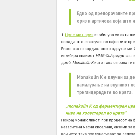
Едно од препорачаните пр
ориз и артичока која што 
1.
Црвениот ориз
изобилува со активни
поради што е вклучен во најновите пре
Европското кардиолошко здружение. О
инхибира ензимот
HMG-CoA
редуктаза и
дроб.
Monakolin K
исто така е познат и
Monakolin K е клучен за д
намалување на вкупниот х
триглицеридите во крвта.
„monakolin K од ферментиран цр
ниво на холестерол во крвта“
Покрај монаколинот, при процесот на 
незаситени масни киселини, ензими за в
кои исто така придонесуваат за делув