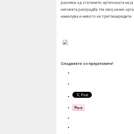
разлика од статините, артичоката не ја
неговата разградба. На овој начин орг
намалува и нивото на триглицеридите.
Споделете со пријателите!