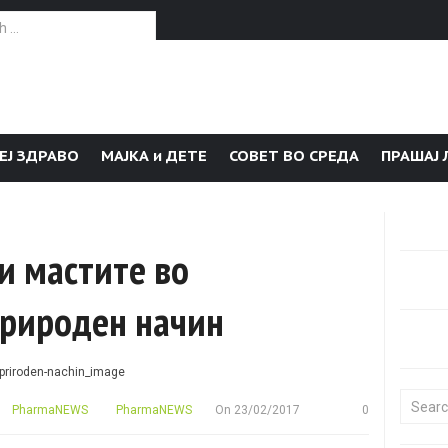
or:
ЕЈ ЗДРАВО
МАЈКА и ДЕТЕ
СОВЕТ ВО СРЕДА
ПРАШАЈ 
и мастите во
природен начин
Search f
PharmaNEWS
PharmaNEWS
On
23/02/2017
0