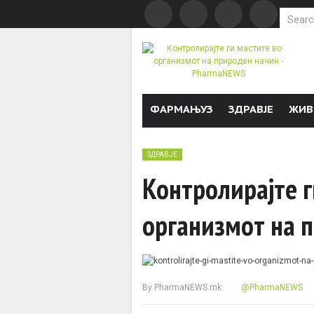
Search f
Skip to content
ФАРМАЊУЗ
ЗДРАВЈЕ
ЖИВ
ЗДРАВЈЕ
Контролирајте г
организмот на 
By
PharmaNEWS.mk
@PharmaNEWS