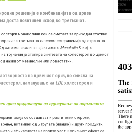
иродни решенија е комбинацијата од црвен
има доста позитивен исход во третманот.
 состојки монаколини кои се сметаат за природни статини
пораки за третман на хиперхолестеринемија од страна на
д сите монаколини најактивен е
Мonakolin K
, кој го
 на тој начин ја стопира синтезата на холестерол во црниот
 под називот мевинолин или ловастатин.
елотворноста на црвениот ориз, во смисла на
олестерол, намалување на
LDL
холестерол и
вен ориз придонесува за одржување на нормалното
ферментација се создаваат и растителни стероли,
арење, витамини од Б групата (ниацин) и други продукти,
ањето и ефикасноста на производот. Корисниот ефект се