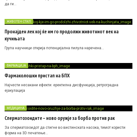
да ги…
ЖИВОТЕН СТИЛ
Пронајден лек кој ќе им го продолжи животниот век на
кучињата
Група научници открија потенцијална пилула наречена…
ФАРМАЦИЈА
Фармаколошки пристап на БПХ
Најчести несакани ефекти: еректилна дисфункција, ретроградна
ејакулација
МЕДИЦИНА
Сперматозоидите – ново оружје за борба против рак
За сперматозоидот да стигне во вистинската насока, тимот користи
форма на 3D печатење…