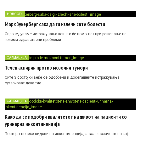
НОВОСТИ
Марк Зукерберг сака да ги излечи сите болести
Спроведуваме истражувања коишто ќе помогнат при решавање на
големи здравствени проблеми
ФАРМАЦИЈА
Течен аспирин против мозочни тумори
Сите 3 состојки веќе се одобрени и досегашните истражувања
сугерираат дека тие…
ФАРМАЦИЈА
Како да се подобри квалитетот на живот на пациенти со
уринарна инконтиненција
Постојат повеќе видови на инконтиненција, а таа е позачестена кај…