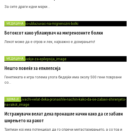
За сите драги идни мајки…
МЕДИЦИНА
Ботоксот како ублажувач на мигренозните болки
Лекот може да е отров и лек, најважно е дозирањето!
МЕДИЦИНА
Нешто повеќе за епилепсија
Генетиката е игра голема улога бидејќи има околу 500 гени поврзани
со…
ЗДРАВЈЕ
Истражувачи велат дека пронашле начин како да се забави
ширењето на ракот
Третман кој има потенцијал да го спречи метастазирањето, а со тоа и