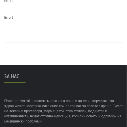
Error9
Error9
ЗА НАС
Pharmanews.mk е вашето место кога сакате да се информирате за
здрав живот. Место за сите оние кои се грижат за своето здравје. Тимот
на лекари и професори, фармацевти, стоматолози, педијатри и
нутриционисти, нудат стручна едукација, корисни совети и одговори на
медицински проблеми.