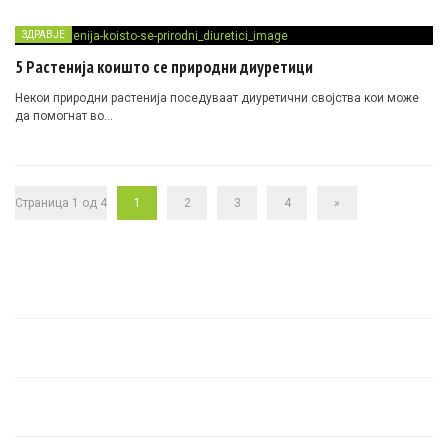
ЗДРАВЈЕ
5 Растенија коишто се природни диуретици
Некои природни растенија поседуваат диуретични својства кои може
да помогнат во…
Страница 1 од 4
1
2
3
4
»