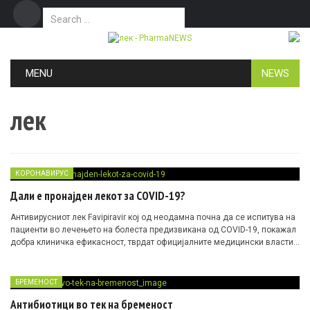
Search for:
Дома
Маркетинг
Контакт
Skip to content
MENU
NEWS
лек
КОРОНАВИРУС
Дали е пронајден лекот за COVID-19?
Антивирусниот лек Favipiravir кој од неодамна почна да се испитува на
пациенти во лечењето на болеста предизвикана од COVID-19, покажал
добра клиничка ефикасност, тврдат официјалните медицински власти
во Кина
БРЕМЕНОСТ
Антибиотици во тек на бременост