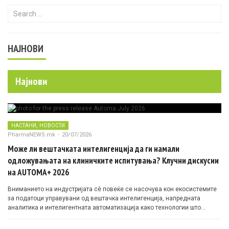
Search for:
НАЈНОВИ
Најнови
,
НАСТАНИ
НОВОСТИ
PharmaNEWS.mk
-
20/07/2026
Може ли вештачката интелигенција да ги намали
одложувањата на клиничките испитувања? Клучни дискусии
на AUTOMA+ 2026
Вниманието на индустријата сè повеќе се насочува кон екосистемите
за податоци управувани од вештачка интелигенција, напредната
аналитика и интелигентната автоматизација како технологии што
овозможуваат поефикасни клинички истражувања засновани на
докази.