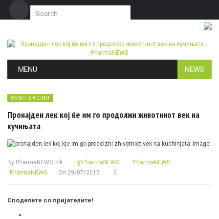
Search for:
Дома
Маркетинг
Контакт
Skip to content
MENU
NEWS
ЖИВОТЕН СТИЛ
Пронајден лек кој ќе им го продолжи животниот век на
кучињата
By
PharmaNEWS.mk
@PharmaNEWS
PharmaNEWS
PharmaNEWS
On
29/07/2017
0
Споделете со пријателите!