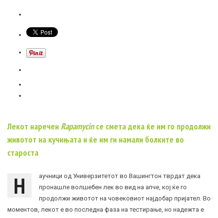
Лекот наречен
Rapamycin
се смета дека ќе им го продолжи
животот на кучињата и ќе им ги намали болките во
староста
Н
аучници од Универзитетот во Вашингтон тврдат дека
пронашле волшебен лек во вид на апче, кој ќе го
продолжи животот на човековиот најдобар пријател. Во
моментов, лекот е во последна фаза на тестирање, но надежта е