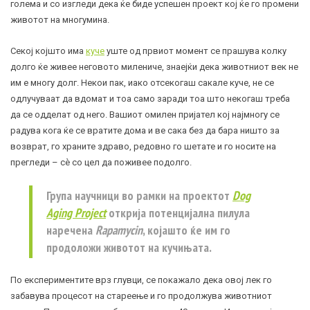
голема и со изгледи дека ќе биде успешен проект кој ќе го промени
животот на многумина.
Секој којшто има
куче
уште од првиот момент се прашува колку
долго ќе живее неговото милениче, знаејќи дека животниот век не
им е многу долг. Некои пак, иако отсекогаш сакале куче, не се
одлучуваат да вдомат и тоа само заради тоа што некогаш треба
да се одделат од него. Вашиот омилен пријател кој најмногу се
радува кога ќе се вратите дома и ве сака без да бара ништо за
возврат, го храните здраво, редовно го шетате и го носите на
прегледи – сè со цел да поживее подолго.
Група научници во рамки на проектот
Dog
Aging Project
открија потенцијална пилула
наречена
Rapamycin
, којашто ќе им го
продоложи животот на кучињата.
По експериментите врз глувци, се покажало дека овој лек го
забавува процесот на стареење и го продолжува животниот