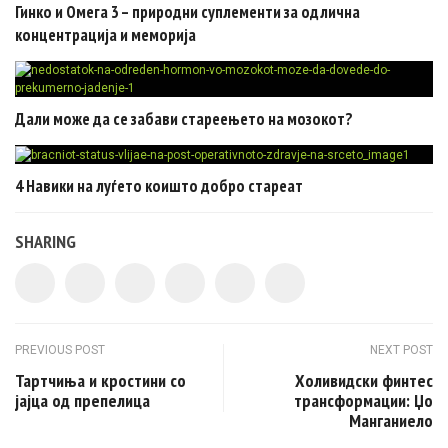
Гинко и Омега 3 – природни суплементи за одлична
концентрација и меморија
Дали може да се забави стареењето на мозокот?
4 Навики на луѓето коишто добро стареат
SHARING
Post navigation
PREVIOUS POST
NEXT POST
Тартчиња и кростини со
Холивидски финтес
јајца од препелица
трансформации: Џо
Манганиело