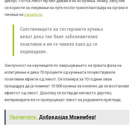
циклус. Потоа лекот му бил давам и на 40 кучиња. Инаку, овој лек
се користи за лекување на луѓе после трансплантација на органи и
лечење на
карцином
.
Сопствениците на тестираните кучиња
велат дека тие биле забележително
поактивни и им се чинело како да се
подмладиле.
Заклучокот на научниците по завршувањето на првата фаза на
испитување е дека 70 проценти од кучињата почувствувале
позитивни ефекти од лекот. Се планира за 10 години оваа
процедура да ја поминат 10 000 кучиња за конечно да се востанови
ефектот од лекот. Доколку се потврди неговото дејство,
ветеринарите ќе го препушуваат лекот на редовните прегледи.
Прочитајте:
Добредојде Мовембер!