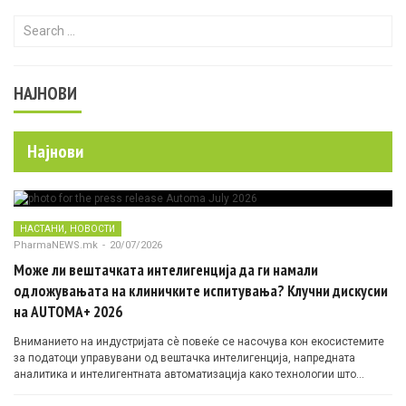
Search for:
НАЈНОВИ
Најнови
,
НАСТАНИ
НОВОСТИ
PharmaNEWS.mk
-
20/07/2026
Може ли вештачката интелигенција да ги намали
одложувањата на клиничките испитувања? Клучни дискусии
на AUTOMA+ 2026
Вниманието на индустријата сè повеќе се насочува кон екосистемите
за податоци управувани од вештачка интелигенција, напредната
аналитика и интелигентната автоматизација како технологии што
овозможуваат поефикасни клинички истражувања засновани на