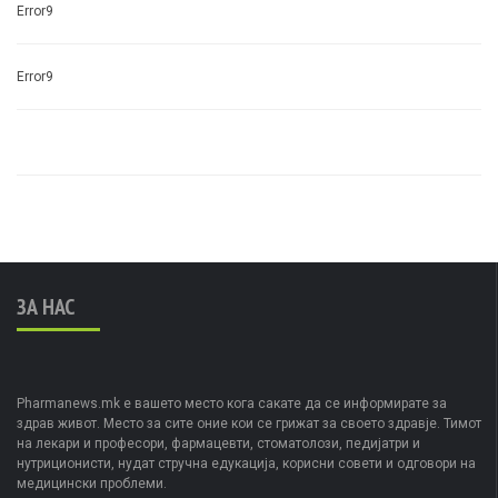
Error9
Error9
ЗА НАС
Pharmanews.mk е вашето место кога сакате да се информирате за
здрав живот. Место за сите оние кои се грижат за своето здравје. Тимот
на лекари и професори, фармацевти, стоматолози, педијатри и
нутриционисти, нудат стручна едукација, корисни совети и одговори на
медицински проблеми.