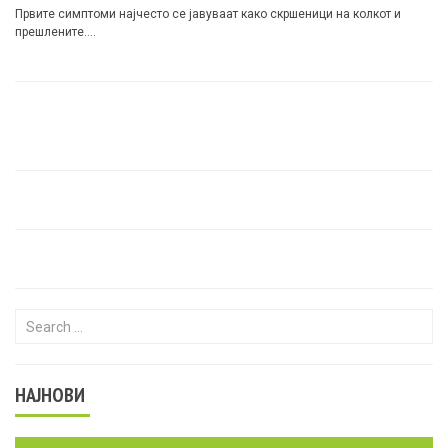
Првите симптоми најчесто се јавуваат како скршеници на колкот и
прешлените….
Search for:
НАЈНОВИ