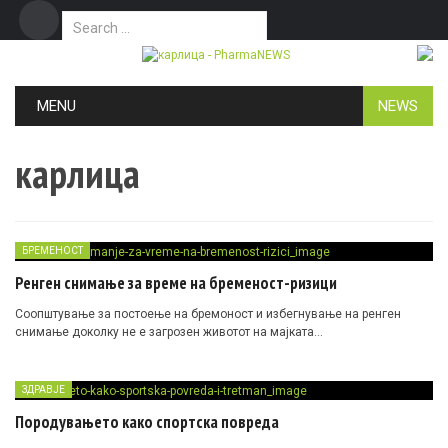
Search for:
Дома
Маркетинг
Контакт
Skip to content
MENU
NEWS
карлица
БРЕМЕНОСТ
Ренген снимање за време на бременост-ризици
Соопштување за постоење на бремоност и избегнување на ренген
снимање доколку не е загрозен животот на мајката…
ЗДРАВЈЕ
Породувањето како спортска повреда