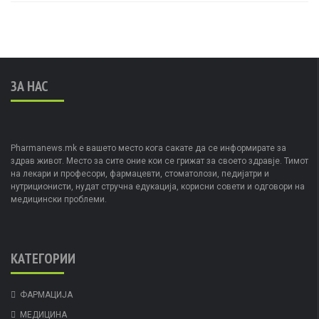
ЗА НАС
Pharmanews.mk е вашето место кога сакате да се информирате за
здрав живот. Место за сите оние кои се грижат за своето здравје. Тимот
на лекари и професори, фармацевти, стоматолози, педијатри и
нутриционисти, нудат стручна едукација, корисни совети и одговори на
медицински проблеми.
КАТЕГОРИИ
ФАРМАЦИЈА
МЕДИЦИНА