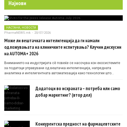
Најнови
,
НАСТАНИ
НОВОСТИ
PharmaNEWS.mk
-
20/07/2026
Може ли вештачката интелигенција да ги намали
одложувањата на клиничките испитувања? Клучни дискусии
на AUTOMA+ 2026
Вниманието на индустријата сè повеќе се насочува кон екосистемите
за податоци управувани од вештачка интелигенција, напредната
аналитика и интелигентната автоматизација како технологии што
овозможуваат поефикасни клинички истражувања засновани на
докази.
Додатоци во исхраната – потреба или само
добар маркетинг? (втор дел)
Конкурентска предност на фармацевтските