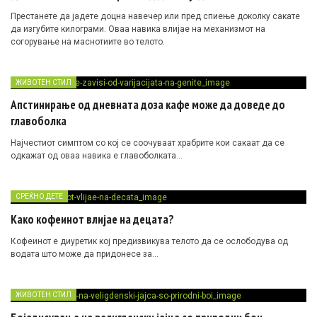
Престанете да јадете доцна навечер или пред спиење доколку сакате
да изгубите килограми. Оваа навика влијае на механизмот на
согорување на маснотиите во телото.
ЖИВОТЕН СТИЛ
Апстинирање од дневната доза кафе може да доведе до
главоболка
Најчестиот симптом со кој се соочуваат храбрите кои сакаат да се
одкажат од оваа навика е главоболката…
СРЕЌНО ДЕТЕ
Како кофеинот влијае на децата?
Кофеинот е диуретик кој предизвикува телото да се ослободува од
водата што може да придонесе за…
ЖИВОТЕН СТИЛ