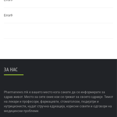
Error9
ЗА НАС
Pharmanews.mk е вашето место кога сакате да се информирате за
здрав живот. Место за сите оние кои се грижат за своето здравје. Тимот
на лекари и професори, фармацевти, стоматолози, педијатри и
нутриционисти, нудат стручна едукација, корисни совети и одговори на
медицински проблеми.