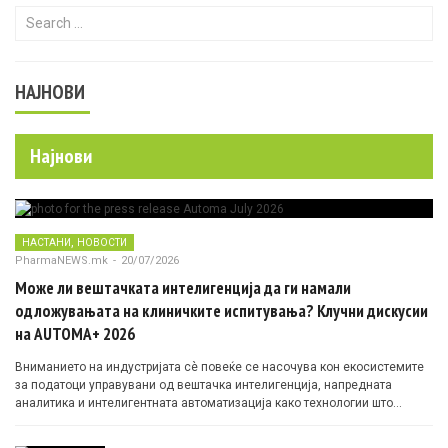
Search for:
НАЈНОВИ
Најнови
,
НАСТАНИ
НОВОСТИ
PharmaNEWS.mk
-
20/07/2026
Може ли вештачката интелигенција да ги намали
одложувањата на клиничките испитувања? Клучни дискусии
на AUTOMA+ 2026
Вниманието на индустријата сè повеќе се насочува кон екосистемите
за податоци управувани од вештачка интелигенција, напредната
аналитика и интелигентната автоматизација како технологии што
овозможуваат поефикасни клинички истражувања засновани на
докази.