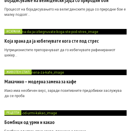
Бојадисување на велигденски јајца со природни бои
Процесот на бојадисувањето на велигденските јајца со природни бои е
малку подолг…
ИСХРАНА
Која храна да ја избегнувате кога сте под стрес
Нутриционистите препорачуваат да го избегнувате рафинираниот
шеќер…
ЖИВОТЕН СТИЛ
Макачино – модерна замена за кафе
Иако има необичен вкус, заради позитивните придобивки заслужува
да се проба
РЕЦЕПТИ
Бомбици од урми и какао