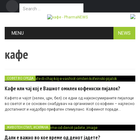
Search for:
Дома
Маркетинг
Контакт
Skip to content
MENU
NEWS
кафе
СОВЕТ ВО СРЕДА
Кафе или чај кој е Вашиот омилен кофеински пијалок?
Кафето и чајот (зелен, црн, бел) се едни од најконсумираните пијалоци
во светот и се основен снабдувач на организмот со кофеин – најлесно
достапниот и најдобро прифатен стимуланс. Кофеинот поради
стимулативните ефекти е поврзан со здравствени предности како што
се зголемена будност, зголемена енергија, подобрени спортски
перформанси, подобрено расположение, забрзан метаболизам и
,
ЖИВОТЕН СТИЛ
ИСХРАНА
намалена болка. Кофеинот е безбеден и корисен за луѓето во умерени
Дали е важно во кое време од денот јадете?
количини.