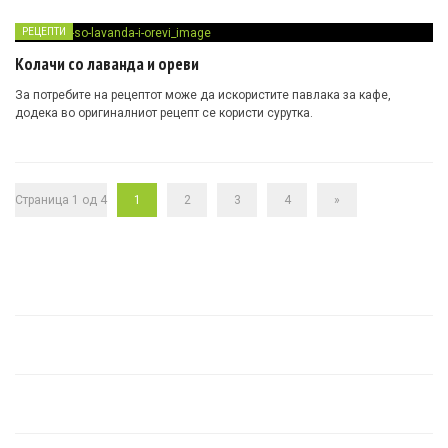
РЕЦЕПТИ
Колачи со лаванда и ореви
За потребите на рецептот може да искористите павлака за кафе,
додека во оригиналниот рецепт се користи сурутка.
Страница 1 од 4
1
2
3
4
»