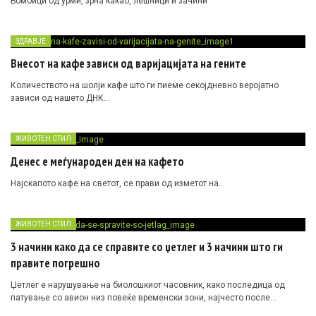
Бомбици од урми, зрна какао, лешници и зачини
ЗДРАВЈЕ
Внесот на кафе зависи од варијацијата на гените
Количеството на шолји кафе што ги пиеме секојдневно веројатно
зависи од нашето ДНК…
ЖИВОТЕН СТИЛ
Денес е меѓународен ден на кафето
Најскапото кафе на светот, се прави од изметот на…
ЖИВОТЕН СТИЛ
3 начини како да се справите со џетлег и 3 начини што ги
правите погрешно
Џетлег е нарушување на биолошкиот часовник, како последица од
патување со авион низ повеќе временски зони, најчесто после…