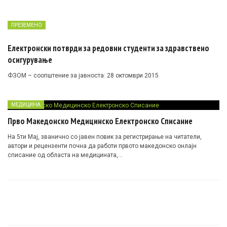
ПРЕЗЕМЕНО
Електронски потврди за редовни студенти за здравствено
осигурување
ФЗОМ – соопштение за јавноста: 28 октомври 2015
МЕДИЦИНА
Прво Македонско Медицинско Електронско Списание
На 5ти Мај, званично со јавен повик за регистрирање на читатели,
автори и рецензенти почна да работи првото македонско онлајн
списание од областа на медицината,…