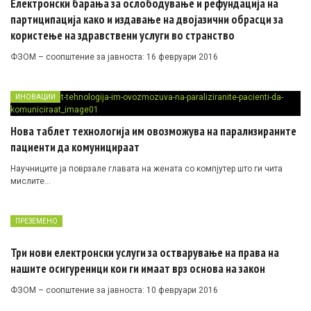
Електронски барања за ослободување и рефундација на
партиципација како и издавање на двојазични обрасци за
користење на здравствени услуги во странство
ФЗОМ – соопштение за јавноста: 16 февруари 2016
ИНОВАЦИИ
Нова таблет технологија им овозможува на парализираните
пациенти да комуницираат
Научниците ја поврзале главата на жената со компјутер што ги чита
мислите…
ПРЕЗЕМЕНО
Три нови електронски услуги за остварување на права на
нашите осигуреници кои ги имаат врз основа на закон
ФЗОМ – соопштение за јавноста: 10 февруари 2016