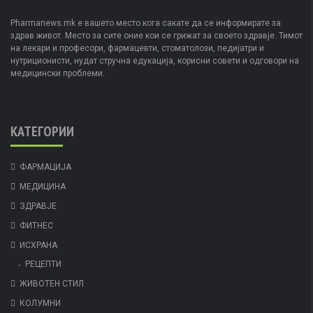
Pharmanews.mk е вашето место кога сакате да се информирате за
здрав живот. Место за сите оние кои се грижат за своето здравје. Тимот
на лекари и професори, фармацевти, стоматолози, педијатри и
нутриционисти, нудат стручна едукација, корисни совети и одговори на
медицински проблеми.
КАТЕГОРИИ
ФАРМАЦИЈА
МЕДИЦИНА
ЗДРАВЈЕ
ФИТНЕС
ИСХРАНА
РЕЦЕПТИ
ЖИВОТЕН СТИЛ
КОЛУМНИ