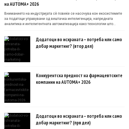
на AUTOMA+ 2026
Вниманието на индустријата сè повеќе се насочува кон екосистемите
за податоци управувани од вештачка интелигенција, напредната
аналитика и интелигентната автоматизација како технологии што
овозможуваат поефикасни клинички истражувања засновани на
докази.
Додатоци во исхраната – потреба или само
добар маркетинг? (втор дел)
Конкурентска предност на фармацевтските
компании на AUTOMA+ 2026
Додатоци во исхраната – потреба или само
добар маркетинг? (прв дел)