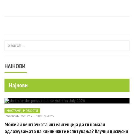
Search for:
НАЈНОВИ
Најнови
,
НАСТАНИ
НОВОСТИ
PharmaNEWS.mk
-
20/07/2026
Може ли вештачката интелигенција да ги намали
одложувањата на клиничките испитувања? Клучни дискусии