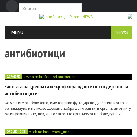
Search for:
Дома
Маркетинг
Контакт
Skip to content
MENU
NEWS
антибиотици
ЗДРАВЈЕ
Заштита на цревната микрофлора од штетното дејство на
антибиотиците
Со честите разболувања, имунолошка функција на дигестивниот тракт
се намалува и не може доволно добро да го заштити организамот ниту
од инфекции ниту, пак, да го закрепне организмот по боледување….
БРЕМЕНОСТ