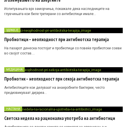
зголемувањето на алергиите
Испитувањата врз заморчиња, покажале дека наследниците на
глувчињата кои биле третирани со антибиотици имале…
ЗДРАВЈЕ
Пробиотици – неопходност при антибиотска терапија
На пазарот денеска постојат и пробиотици со повеќе пробиотски соеви
во својот состав….
МЕДИЦИНА
Пробиотик – неопходност при секоја антибиотска терапија
Антибиотиците кои делуваат на анаеробните бактерии, често
предизвикуваат дијареа…
НАСТАНИ
Светска недела на рационална употреба на антибиотици
Антибиотиците се лекови коишто се користат за спречување и…