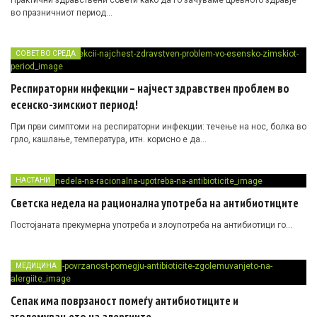
Практични здравствени совети како да го зачуваме цревното здравје
во празничниот период…
СОВЕТ ВО СРЕДА
Респираторни инфекции – најчест здравствен проблем во
есенско-зимскиот период!
При први симптоми на респираторни инфекции: течење на нос, болка во
грло, кашлање, температура, итн. корисно е да…
НАСТАНИ
Светска недела на рационална употреба на антибиотиците
Постојаната прекумерна употреба и злоупотреба на антибиотици го…
МЕДИЦИНА
Сепак има поврзаност помеѓу антибиотиците и