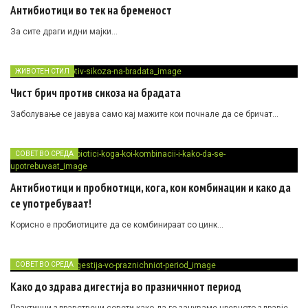
Антибиотици во тек на бременост
За сите драги идни мајки…
ЖИВОТЕН СТИЛ
Чист брич против сикоза на брадата
Заболување се јавува само кај мажите кои почнале да се бричат…
СОВЕТ ВО СРЕДА
Антибиотици и пробиотици, кога, кои комбинации и како да
се употребуваат!
Корисно е пробиотиците да се комбинираат со цинк…
СОВЕТ ВО СРЕДА
Како до здрава дигестија во празничниот период