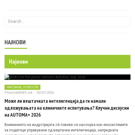
Search for:
НАЈНОВИ
Најнови
,
НАСТАНИ
НОВОСТИ
PharmaNEWS.mk
-
20/07/2026
Може ли вештачката интелигенција да ги намали
одложувањата на клиничките испитувања? Клучни дискусии
на AUTOMA+ 2026
Вниманието на индустријата сè повеќе се насочува кон екосистемите
за податоци управувани од вештачка интелигенција, напредната