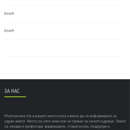
Error9
Error9
ЗА НАС
Pharmanews.mk е вашето место кога сакате да се информирате за
здрав живот. Место за сите оние кои се грижат за своето здравје. Тимот
на лекари и професори, фармацевти, стоматолози, педијатри и