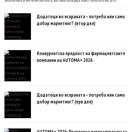
аналитика и интелигентната автоматизација како технологии што
овозможуваат поефикасни клинички истражувања засновани на
докази.
Додатоци во исхраната – потреба или само
добар маркетинг? (втор дел)
Конкурентска предност на фармацевтските
компании на AUTOMA+ 2026
Додатоци во исхраната – потреба или само
добар маркетинг? (прв дел)
AUTOMA+ 2026: Практична дигитализација за