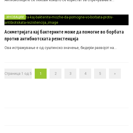
ИНОВАЦИИ
Асиметријата кај бактериите може да помогне во борбата
против антибиотската резистенција
Ова истражување е од суштинско значење, бидејќи развојот на…
Страница 1 од 5
1
2
3
4
5
»