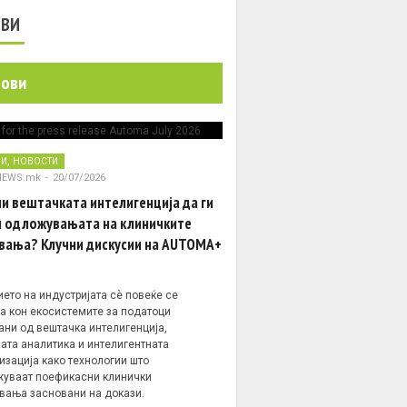
ОВИ
нови
,
НИ
НОВОСТИ
NEWS.mk
-
20/07/2026
и вештачката интелигенција да ги
 одложувањата на клиничките
вања? Клучни дискусии на AUTOMA+
ето на индустријата сè повеќе се
а кон екосистемите за податоци
ани од вештачка интелигенција,
ата аналитика и интелигентната
изација како технологии што
уваат поефикасни клинички
вања засновани на докази.