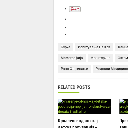
Борка
Испитување На Крв
Канце
Мамографија
Мониторинг
Октом
Рано Откривање
Редовни Медицинс
RELATED POSTS
Крварење од нос кај
Прев
детска популација –
ваша