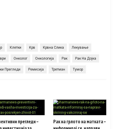
р
Клетки
Крв
Крвна Слика
Лекување
ври
Онколог
Онкологија
Рак
Рак На Дојка
ки Прегледи
Ремисија
Третман
Тумор
ентивни прегледи –
Рак на грлото на матката –
 инвестиција за
информирај се, направи