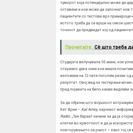
туморот која потенцијално може да цир
оставени и кои може да започнат нов т
пациентите со тестови врз примероци к
истото треба да се врши на секои шест
точност да предвидат кој од пациентит
Прочитајте:
Сè што треба да
Студијата вклучувала 55 жени, кои усп
откриено дека оние кои имале позитивн
изложени на 12 пати поголем ризик од 
резултат. Овој вид на тестирање може 
пред појавата на било какви видливи з
За да објасни што всушност истражувач
Кет Арни –
Kat Arney
, научниот информа
Radio
: „Тие бараат начини за да ја откр
клетки во крвотокот и да ја искориста
повторувањето на ракот – како тој се 