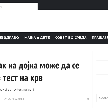
or:
ЕЈ ЗДРАВО
МАЈКА и ДЕТЕ
СОВЕТ ВО СРЕДА
ПРАШАЈ 
ак на дојка може да се
 тест на крв
Search f
On
20/10/2015
0