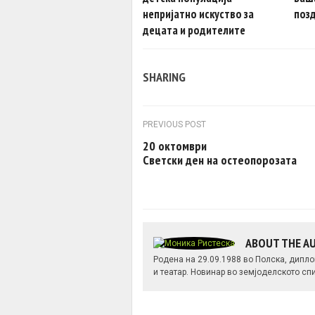
непријатно искуство за
позд
децата и родителите
SHARING
Post navigation
PREVIOUS POST
20 октомври
Светски ден на остеопорозата
ABOUT THE 
Родена на 29.09.1988 во Полска, дипло
и театар. Новинар во земјоделското спи