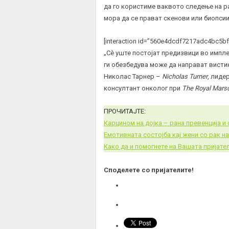
да го користиме ваквото следење на рак
мора да се прават скенови или биопсии
[interaction id=”560e4dcdf7217adc4bc5bf
„Сè уште постојат предизвици во импл
ги обезбедува може да направат вистин
Николас Тарнер –
Nicholas Turner
, лиде
консултант онколог при
The Royal Mars
ПРОЧИТАЈТЕ:
Карцином на дојка – рана превенција и
Емотивната состојба кај жени со рак н
Како да и помогнете на Вашата пријател
Споделете со пријателите!