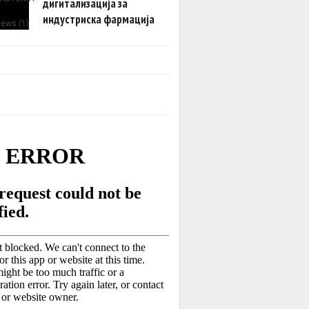
дигитализација за
индустриска фармација