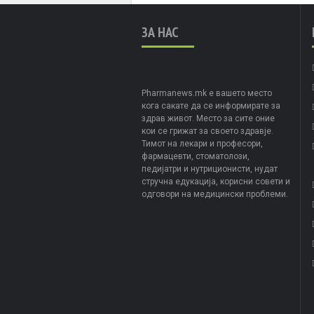
ЗА НАС
Pharmanews.mk е вашето место
кога сакате да се информирате за
здрав живот. Место за сите оние
кои се грижат за своето здравје.
Тимот на лекари и професори,
фармацевти, стоматолози,
педијатри и нутриционисти, нудат
стручна едукација, корисни совети и
одговори на медицински проблеми.