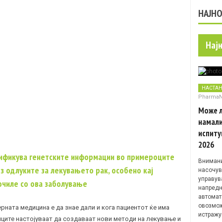
НАЈН
Нај
НАСТА
Pharma
Може л
намали
испиту
2026
нтификува генетските информации во примероците
Внимани
рз одлуките за лекувањето рак, особено кај
насочув
управув
очиле со ова заболување
напредн
автомат
овозмож
рната медицина е да знае дали и кога пациентот ќе има
истражу
иците настојуваат да создаваат нови методи на лекување и