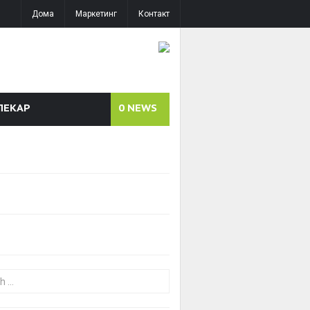
Дома
Маркетинг
Контакт
ЛЕКАР
0
NEWS
or: