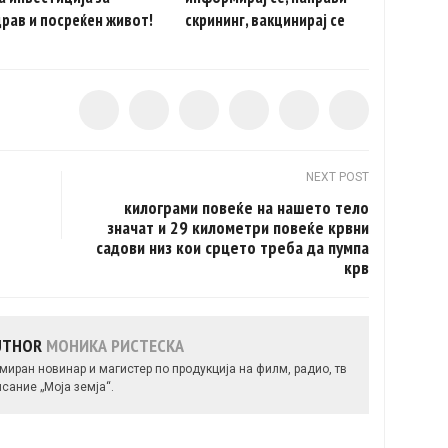
рав и посреќен живот!
скрининг, вакцинирај се
NEXT POST
килограми повеќе на нашето тело
значат и 29 километри повеќе крвни
садови низ кои срцето треба да пумпа
крв
AUTHOR
МОНИКА РИСТЕСКА
миран новинар и магистер по продукција на филм, радио, тв
сание „Моја земја“.