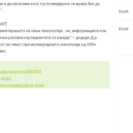
 и да насетиме кога тој потенцијално се враќа без да
“.
Error9
d0″]
Error9
ементирањето на оваа технологија… но, информациите кои
ска разлика кај пациентите со канцер“ – додаде Д-р
рот на тимот при молекуларната онкологија од
ICR
и
den
.
 самодијагноза [ВИДЕО]
а дојка
ка која има рак на дојка