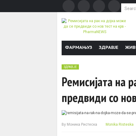
Search f
Skip to content
ФАРМАЊУЗ
ЗДРАВЈЕ
ЖИВ
ЗДРАВЈЕ
Ремисијата на р
предвиди со нов
By
Моника Ристеска
Monika Risteska