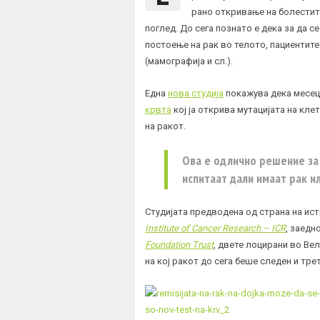
рано откривање на болестите
поглед. До сега познато е дека за да с
постоење на рак во телото, пациентите
(мамографија и сл.).
Една
нова студија
покажува дека месеци
крвта
кој ја открива мутацијата на кл
на ракот.
Ова е одлично решение за с
испитаат дали имаат рак ил
Студијата предводена од страна на ис
Institute of Cancer Research – ICR
, заедн
Foundation Trust
, двете лоцирани во Ве
на кој ракот до сега беше следен и тре