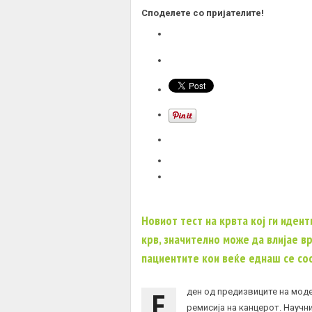
Споделете со пријателите!
Новиот тест на крвта кој ги иде
крв, значително може да влијае в
пациентите кои веќе еднаш се со
Е
ден од предизвиците на моде
ремисија на канцерот. Научн