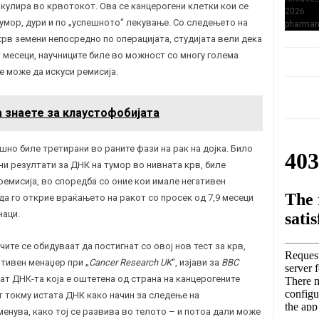
кулира во крвотокот. Ова се канцерогени клетки кои се
умор, дури и по „успешното“ лекување. Со следењето на
рв земени непосредно по операцијата, студијата вели дека
 месеци, научниците биле во можност со многу голема
е може да искуси ремисија.
 знаете за клаустофобијата
ешно биле третирани во раните фази на рак на дојка. Било
и резултати за ДНК на тумор во нивната крв, биле
ремисија, во споредба со оние кои имале негативен
да го открие враќањето на ракот со просек од 7,9 месеци
наци.
ите се обидуваат да постигнат со овој нов тест за крв,
тивен менаџер при „
Cancer Research UK
“, изјави за
BBC
ијат ДНК-та која е оштетена од страна на канцерогените
т токму истата ДНК како начин за следење на
менува, како тој се развива во телото – и потоа дали може