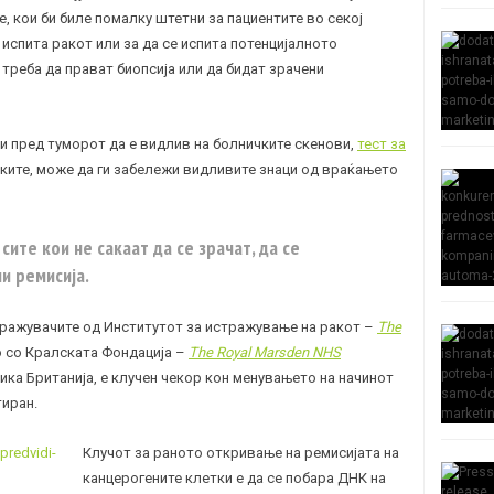
, кои би биле помалку штетни за пациентите во секој
е испита ракот или за да се испита потенцијалното
 треба да прават биопсија или да бидат зрачени
 пред туморот да е видлив на болничките скенови,
тест за
етките, може да ги забележи видливите знаци од враќањето
ите кои не сакаат да се зрачат, да се
и ремисија.
тражувачите од Институтот за истражување на ракот –
The
о со Кралската Фондација –
The Royal Marsden NHS
лика Британија, е клучен чекор кон менувањето на начинот
тиран.
Клучот за раното откривање на ремисијата на
канцерогените клетки е да се побара ДНК на