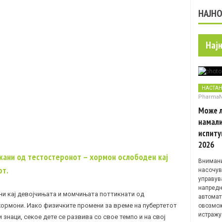
НАЈН
Нај
НАСТА
Pharma
Може л
намали
испиту
2026
икани од тестостеронот – хормон ослободен кај
Внимани
от.
насочув
управув
напредн
ни кај девојчињата и момчињата поттикнати од
автомат
ормони. Иако физичките промени за време на пубертетот
овозмож
истражу
знаци, секое дете се развива со свое темпо и на свој