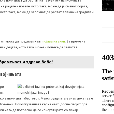
кна почнуваат да растат на пазувите и на пубичната
а рацете и нозете, исто така, може да ја сменат бојата,
 исто така, може да започнат да растат влакна на градите и
етот може да предизвикаат
појава на акни
. За време на
и и децата, исто така, може и повеќе да се потат.
бременост и здраво бебе!
евојчињата
прв
ни,
ко започнува пубертетот. Менструацијата е знак дека таа е
абремени. Доколку вашата ќерка не го добие својот прв
би ќе биде потребно да се консултирате со лекар.