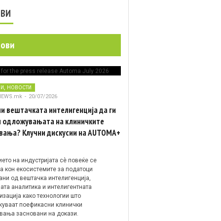
ОВИ
нови
,
НИ
НОВОСТИ
NEWS.mk
-
20/07/2026
и вештачката интелигенција да ги
 одложувањата на клиничките
вања? Клучни дискусии на AUTOMA+
ето на индустријата сè повеќе се
а кон екосистемите за податоци
ани од вештачка интелигенција,
ата аналитика и интелигентната
изација како технологии што
уваат поефикасни клинички
вања засновани на докази.