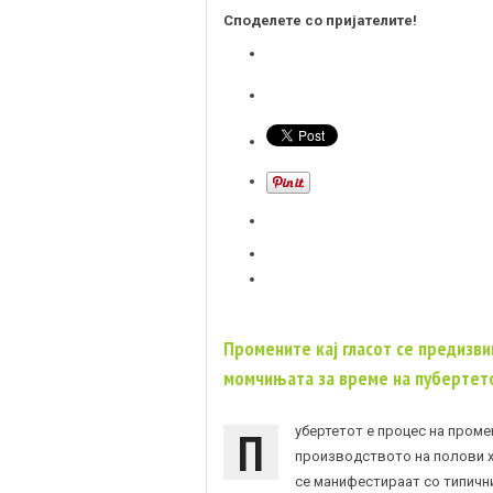
Споделете со пријателите!
Промените кај гласот се предизв
момчињата за време на пубертет
П
убертетот е процес на проме
производството на полови х
се манифестираат со типични 