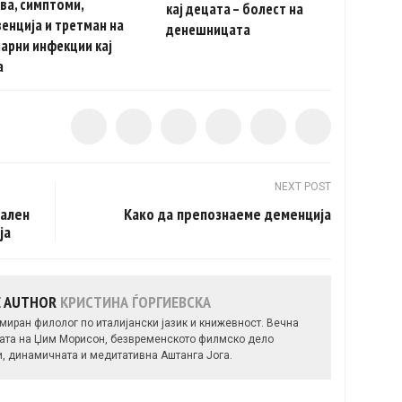
ва, симптоми,
кај децата – болест на
енција и третман на
денешницата
арни инфекции кај
а
NEXT POST
бален
Како да препознаеме деменција
ја
E AUTHOR
КРИСТИНА ЃОРГИЕВСКА
миран филолог по италијански јазик и книжевност. Вечна
ијата на Џим Морисон, безвременското филмско дело
чи, динамичната и медитативна Аштанга Јога.