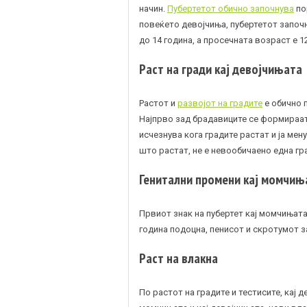
начин.
Пубертетот обично започнува
по
повеќето девојчиња, пубертетот започн
до 14 година, а просечната возраст е 1
Раст на гради кај девојчињата
Растот и
развојот на градите
е обично 
Најпрво зад брадавиците се формираат
исчезнува кога градите растат и ја ме
што растат, не е невообичаено една гр
Генитални промени кај момчињ
Првиот знак на пубертет кај момчињата
година подоцна, пенисот и скротумот з
Раст на влакна
По растот на градите и тестисите, кај