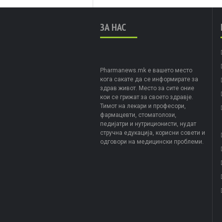
ЗА НАС
Pharmanews.mk е вашето место
кога сакате да се информирате за
здрав живот. Место за сите оние
кои се грижат за своето здравје.
Тимот на лекари и професори,
фармацевти, стоматолози,
педијатри и нутриционисти, нудат
стручна едукација, корисни совети и
одговори на медицински проблеми.