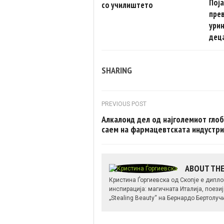
Поја
со училиштето
прев
урин
дец
SHARING
Post navigation
PREVIOUS POST
Алкалоид дел од најголемиот гло
саем на фармацевтската индустри
ABOUT TH
Кристина Ѓоргиевска од Скопје е дипло
инспирација: магичната Италија, поез
„Stealing Beauty“ на Бернардо Бертолу