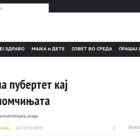
or:
ЕЈ ЗДРАВО
МАЈКА и ДЕТЕ
СОВЕТ ВО СРЕДА
ПРАШАЈ 
а пубертет кај
 момчињата
Search f
evska
On
12/11/2019
0