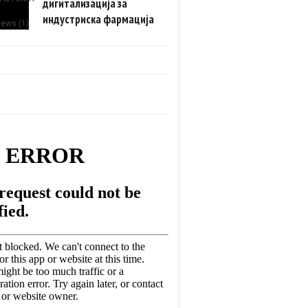
дигитализација за
индустриска фармација