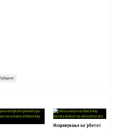
Пубертет
Искривување на ’рбетот