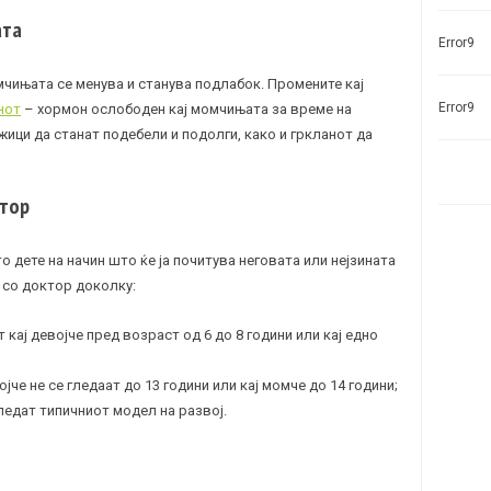
ата
Error9
омчињата се менува и станува подлабок. Промените кај
Error9
нот
– хормон ослободен кај момчињата за време на
жици да станат подебели и подолги, како и гркланот да
ктор
 дете на начин што ќе ја почитува неговата или нејзината
 со доктор доколку:
т кај девојче пред возраст од 6 до 8 години или кај едно
јче не се гледаат до 13 години или кај момче до 14 години;
ледат типичниот модел на развој.