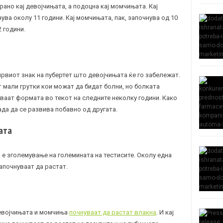
рано кај девојчињата, а подоцна кај момчињата. Кај
ува околу 11 години. Кај момчињата, пак, започнува од 10
2 години.
првиот знак на пубертет што девојчињата ќе го забележат.
 мали грутки кои можат да бидат болни, но болката
нуваат формата во текот на следните неколку години. Како
ада да се развива побавно од другата.
ата
 е зголемување на големината на тестисите. Околу една
апочнуваат да растат.
 девојчињата и момчиња
почнуваат да растат влакна
. И кај