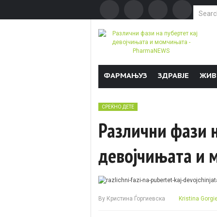
Search f
Skip to content
ФАРМАЊУЗ
ЗДРАВЈЕ
ЖИВ
СРЕЌНО ДЕТЕ
Различни фази н
девојчињата и
By
Кристина Ѓоргиевска
Kristina Gorgi