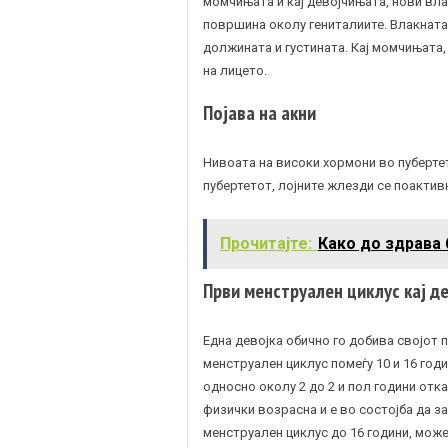
момчињата и кај девојчињата, нови вла
површина околу гениталиите. Влакната н
должината и густината. Кај момчињата,
на лицето.
Појава на акни
Нивоата на високи хормони во пуберт
пубертетот, лојните
жлезди
се поактивн
Прочитајте:
Како до здрава 
Први менструален циклус кај д
Една девојка обично го добива својот 
менструален циклус помеѓу 10 и 16 годи
односно околу 2 до 2 и пол години отка
физички возрасна и е во состојба да з
менструален циклус до 16 години, може