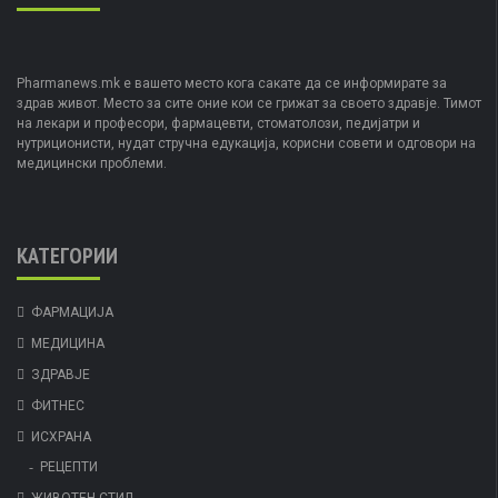
Pharmanews.mk е вашето место кога сакате да се информирате за
здрав живот. Место за сите оние кои се грижат за своето здравје. Тимот
на лекари и професори, фармацевти, стоматолози, педијатри и
нутриционисти, нудат стручна едукација, корисни совети и одговори на
медицински проблеми.
КАТЕГОРИИ
ФАРМАЦИЈА
МЕДИЦИНА
ЗДРАВЈЕ
ФИТНЕС
ИСХРАНА
РЕЦЕПТИ