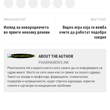
Post navigation
PREVIOUS POST
NEXT POST
Изглед на новороденчето
Видео игра која ги вежба
во првите неколку денови
очите да работат подобро
заедно
ABOUT THE AUTHOR
PHARMANEWS.MK
Pharmanews.mk е вашето место кога сакате да се информирате за
здрав живот. Место за сите оние кои се грижат за своето здравје.
Тимот на лекари и професори, фармацевти, стоматолози,
педијатри и нутриционисти, нудат стручна едукација, корисни
совети и одговори на медицински проблеми.