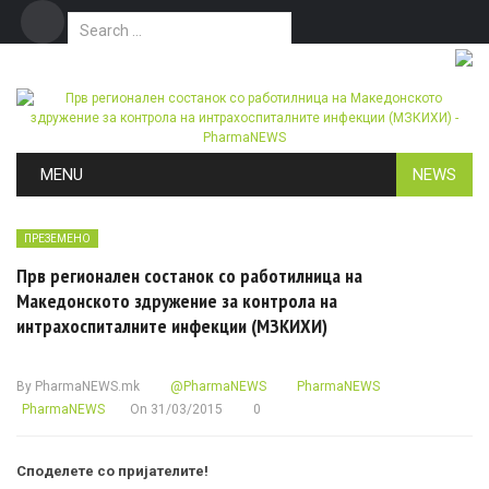
Search for:
Дома
Маркетинг
Контакт
Skip to content
MENU
NEWS
ПРЕЗЕМЕНО
Прв регионален состанок со работилница на
Македонското здружение за контрола на
интрахоспиталните инфекции (МЗКИХИ)
By
PharmaNEWS.mk
@PharmaNEWS
PharmaNEWS
PharmaNEWS
On
31/03/2015
0
Споделете со пријателите!