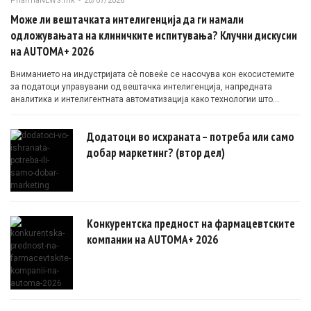
PharmaNEWS.mk
-
20/07/2026
Може ли вештачката интелигенција да ги намали
одложувањата на клиничките испитувања? Клучни дискусии
на AUTOMA+ 2026
Вниманието на индустријата сè повеќе се насочува кон екосистемите
за податоци управувани од вештачка интелигенција, напредната
аналитика и интелигентната автоматизација како технологии што
овозможуваат поефикасни клинички истражувања засновани на
докази.
Додатоци во исхраната – потреба или само
добар маркетинг? (втор дел)
Конкурентска предност на фармацевтските
компании на AUTOMA+ 2026