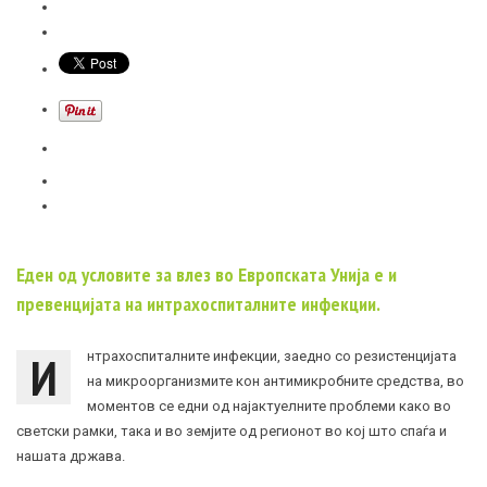
Eден од условите за влез во Европската Унија е и
превенцијата на интрахоспиталните инфекции.
И
нтрахоспиталните инфекции, заедно со резистенцијата
на микроорганизмите кон антимикробните средства, во
моментов се едни од најактуелните проблеми како во
светски рамки, така и во земјите од регионот во кој што спаѓа и
нашата држава.