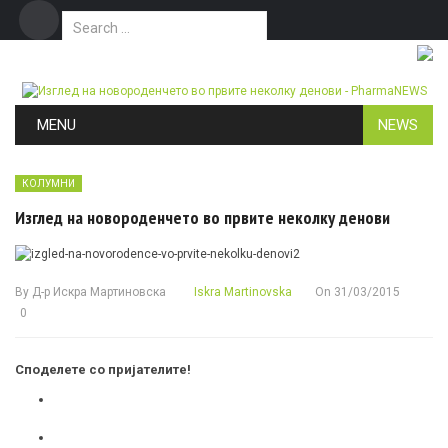
Search for:
Дома
Маркетинг
Контакт
Skip to content
MENU
NEWS
КОЛУМНИ
Изглед на новороденчето во првите неколку денови
By
Д-р Искра Мартиновска
Iskra Martinovska
On
31/03/2015
0
Споделете со пријателите!