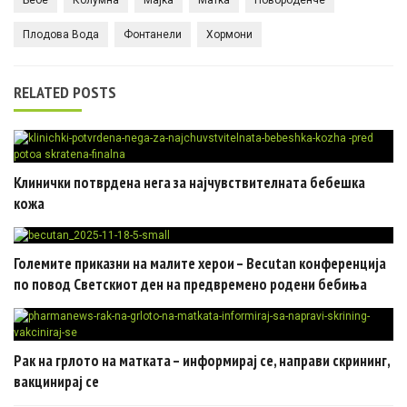
Плодова Вода
Фонтанели
Хормони
RELATED POSTS
Клинички потврдена нега за најчувствителната бебешка
кожа
Големите приказни на малите херои – Becutan конференција
по повод Светскиот ден на предвремено родени бебиња
Рак на грлото на матката – информирај се, направи скрининг,
вакцинирај се