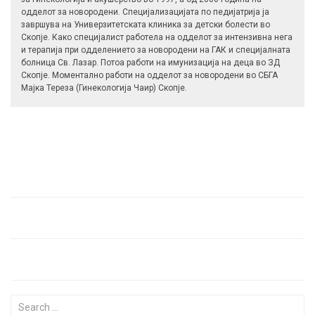
одделот за новородени. Специјализацијата по педијатрија ја
завршува на Универзитетската клиника за детски болести во
Скопје. Како специјалист работела на одделот за интензивна нега
и терапија при одделението за новородени на ГАК и специјалната
болница Св. Лазар. Потоа работи на имунизација на деца во ЗД
Скопје. Моментално работи на одделот за новородени во СБГА
Мајка Тереза (Гинекологија Чаир) Скопје.
Search for: