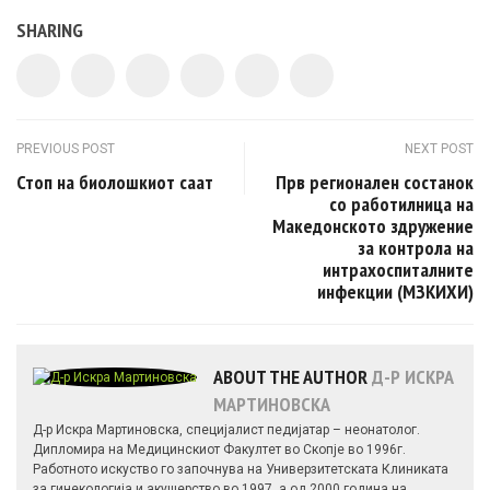
SHARING
Post navigation
PREVIOUS POST
NEXT POST
Стоп на биолошкиот саат
Прв регионален состанок
со работилница на
Македонското здружение
за контрола на
интрахоспиталните
инфекции (МЗКИХИ)
ABOUT THE AUTHOR
Д-Р ИСКРА
МАРТИНОВСКА
Д-р Искра Мартиновска, специјалист педијатар – неонатолог.
Дипломира на Медицинскиот Факултет во Скопје во 1996г.
Работното искуство го започнува на Универзитетската Клиниката
за гинекологија и акушерство во 1997, а од 2000 година на