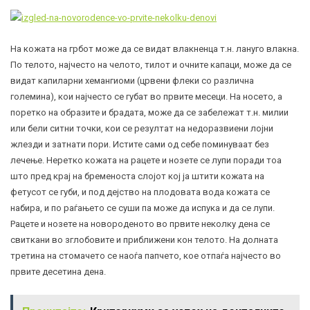
На кожата на грбот може да се видат влакненца т.н. лануго влакна.
По телото, најчесто на челото, тилот и очните капаци, може да се
видат капиларни хемангиоми (црвени флеки со различна
големина), кои најчесто се губат во првите месеци. На носето, а
поретко на образите и брадата, може да се забележат т.н. милии
или бели ситни точки, кои се резултат на недоразвиени лојни
жлезди и затнати пори. Истите сами од себе поминуваат без
лечење. Неретко кожата на рацете и нозете се лупи поради тоа
што пред крај на бременоста слојот кој ја штити кожата на
фетусот се губи, и под дејство на плодовата вода кожата се
набира, и по раѓањето се суши па може да испука и да се лупи.
Рацете и нозете на новороденото во првите неколку дена се
свиткани во зглобовите и приближени кон телото. На долната
третина на стомачето се наоѓа папчето, кое отпаѓа најчесто во
првите десетина дена.