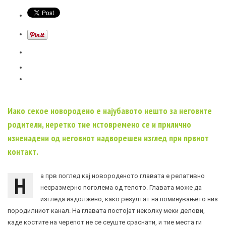
Иако секое новородено е најубавото нешто за неговите
родители, неретко тие истовремено се и прилично
изненадени од неговиот надворешен изглед при првиот
контакт.
Н
а прв поглед кај новороденото главата е релативно
несразмерно поголема од телото. Главата може да
изгледа издолжено, како резултат на поминувањето низ
породилниот канал. На главата постојат неколку меки делови,
каде костите на черепот не се сеуште сраснати, и тие места ги