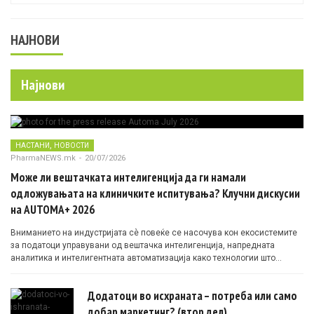
НАЈНОВИ
Најнови
,
НАСТАНИ
НОВОСТИ
PharmaNEWS.mk
-
20/07/2026
Може ли вештачката интелигенција да ги намали
одложувањата на клиничките испитувања? Клучни дискусии
на AUTOMA+ 2026
Вниманието на индустријата сè повеќе се насочува кон екосистемите
за податоци управувани од вештачка интелигенција, напредната
аналитика и интелигентната автоматизација како технологии што
овозможуваат поефикасни клинички истражувања засновани на
докази.
Додатоци во исхраната – потреба или само
добар маркетинг? (втор дел)