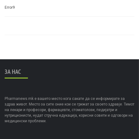
Error9
ЗА НАС
Pharmanews.mk е вашето место кога сакате да се информирате за
здрав живот. Место за сите оние кои се грижат за своето здравје. Тимот
на лекари и професори, фармацевти, стоматолози, педијатри и
нутриционисти, нудат стручна едукација, корисни совети и одговори на
медицински проблеми.