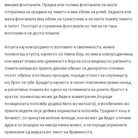
викаме фонтанели. Предна или голема фонтанела се наоѓа
отприлика на средина на темето и има облик на ромб. Задната или
мала фонтанела има облик на триаголник и се наоѓа помеѓу темето
и тилот. Постојат и странични фонтанели но тие не се така
воочливи и се доста помали.
Косата кај новороденото воглавно е свиленкаста, нежна
понекогаш и густа, најчесто со темна боја, но има и новороденчиња
кои имаат плава или црвенкаста боја на коса веднаш по раѓањето.
Очните капаци во првите денови обично се дискретно отечени.
Носот обично е потешко прооден, поради отокот на слузницата,
кој брзо се губи. Брадата најчесто е лесно повлечена према назад,
и релативно помала во однос на големината на усните. Вратот е
краток, понекогаш може да биде и асиметричен (поради
позиционата положба додека било во матката), и вообичаено во
првите недели си ја добива нормалната положба. Градниот кош е
бочвест, со присутни млечни
жлезди
, кои можат да бидат отечени
дури и со исцедок на некоја капка млеко, а се поради хормоните
пренесени од мајката во текот на бременоста.