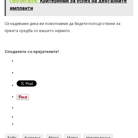
Прочитајте:
Критериуми за успех на денталните
импланти
Се надеваме дека ви помогнавме да бидете поподготвени за
првата средба со вашето најмило.
Споделете со пријателите!
Бебе
Колумна
Мајка
Матка
Новороденче