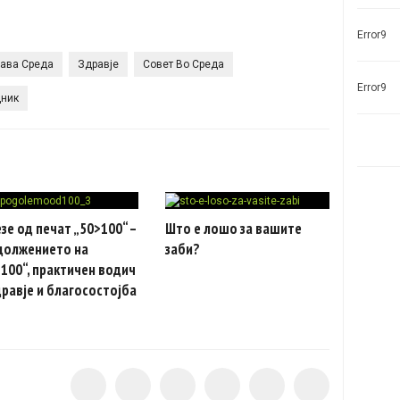
Error9
ава Среда
Здравје
Совет Во Среда
Error9
дник
зе од печат „50>100“ –
Што е лошо за вашите
должението на
заби?
100“, практичен водич
дравје и благосостојба