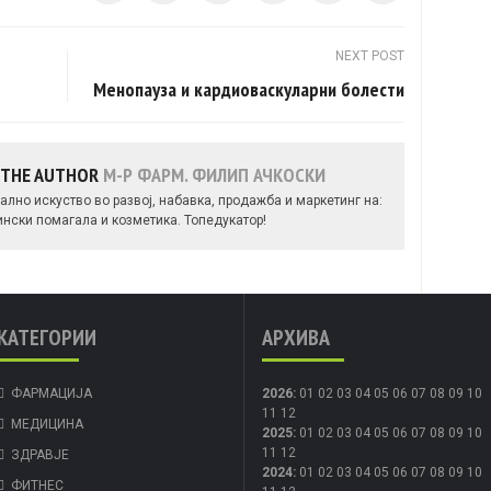
NEXT POST
Менопауза и кардиоваскуларни болести
 THE AUTHOR
М-Р ФАРМ. ФИЛИП АЧКОСКИ
ално искуство во развој, набавка, продажба и маркетинг на:
ински помагала и козметика. Топедукатор!
КАТЕГОРИИ
АРХИВА
ФАРМАЦИЈА
2026
:
01
02
03
04
05
06
07
08
09
10
11
12
МЕДИЦИНА
2025
:
01
02
03
04
05
06
07
08
09
10
11
12
ЗДРАВЈЕ
2024
:
01
02
03
04
05
06
07
08
09
10
ФИТНЕС