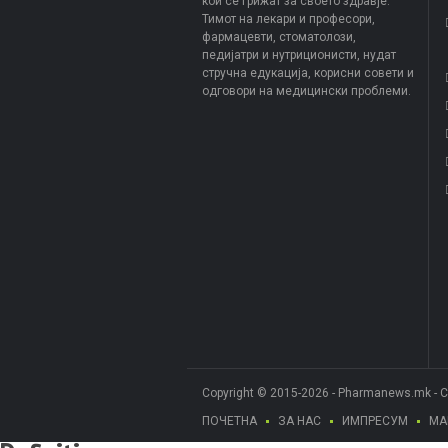
кои се грижат за своето здравје.
Тимот на лекари и професори,
фармацевти, стоматолози,
педијатри и нутриционисти, нудат
стручна едукација, корисни совети и
одговори на медицински проблеми.
Copyright © 2015-2026 - Pharmanews.mk - 
ПОЧЕТНА
ЗА НАС
ИМПРЕСУМ
МА