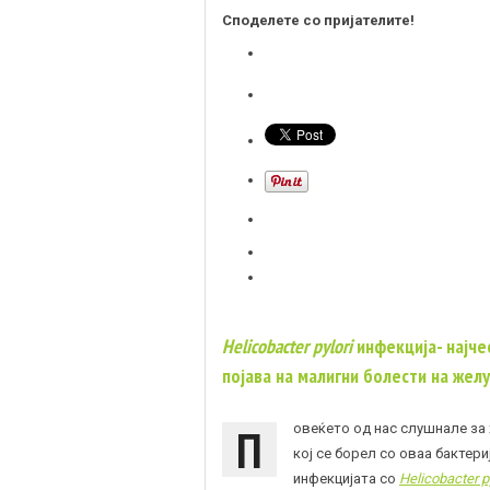
Споделете со пријателите!
Helicobacter pylori
инфекција- најчес
појава на малигни болести на жел
П
овеќето од нас слушнале за 
кој се борел со оваа бактер
инфекцијата со
Helicobacter py