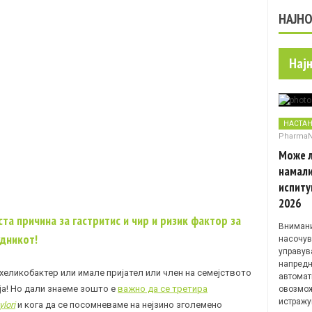
НАЈН
Нај
НАСТА
Pharma
Може л
намали
испиту
2026
та причина за гастритис и чир и ризик фактор за
Внимани
удникот!
насочув
управув
напредн
хеликобактер или имале пријател или член на семејството
автомат
ија! Но дали знаеме зошто е
важно да се третира
овозмож
истражу
lori
и кога да се посомневаме на нејзино зголемено