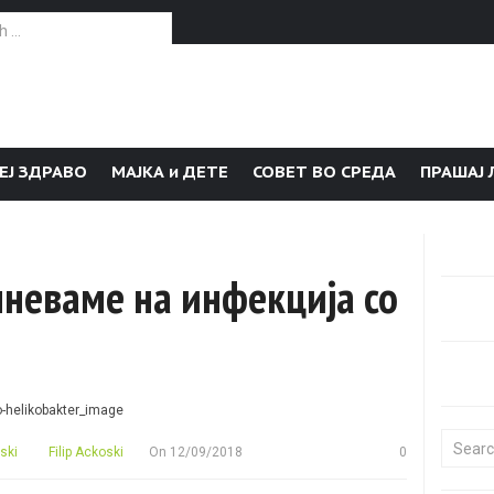
or:
ЕЈ ЗДРАВО
МАЈКА и ДЕТЕ
СОВЕТ ВО СРЕДА
ПРАШАЈ 
мневаме на инфекција со
Search f
ski
Filip Ackoski
On
12/09/2018
0