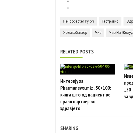
Helicobacter Pylori
Гастритис
Здр
Хеликобактер
Чир
Чир На Желу
RELATED POSTS
Изле
Интервју за
про
Pharmanews.mk: „50>100:
„50=
книга што од пациент ве
за з
прави партнер во
здравјето“
SHARING