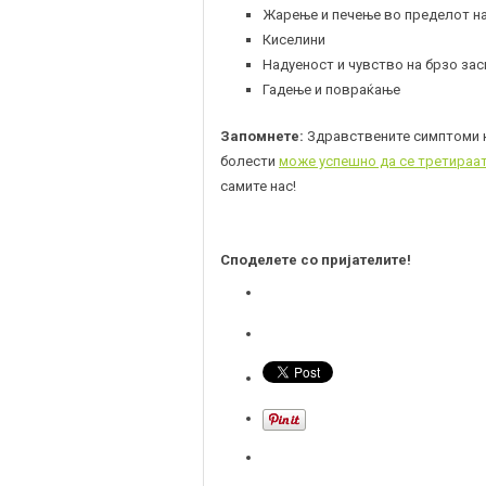
Жарење и печење во пределот н
Киселини
Надуеност и чувство на брзо за
Гадење и повраќање
Запомнете:
Здравствените симптоми к
болести
може успешно да се третираа
самите нас!
Споделете со пријателите!