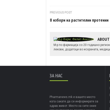
Post navigation
PREVIOUS POST
8 избори на растителни протеини
ABOUT
М-р по фармација со 20 годишно регион
лекови, додатоци во исхраната, медиц
ЗА НАС
Pharmanews.mk е вашето место
кога сакате да се информирате за
здрав живот. Место за сите оние