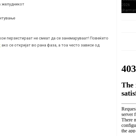
а желудникот
ситување
ои перзистираат не смеат да се занемаруваат! Повеќето
т
ако се откријат во рана фаза, а тоа често зависи од