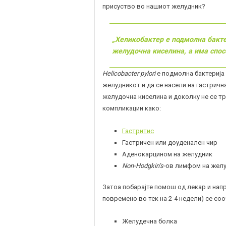
присуство во нашиот желудник?
„Хеликобактер
е подмолна бакте
желудочна киселина, а има спос
Helicobacter pylori
е подмолна бактерија 
желудникот и да се насели на гастрич
желудочна киселина и доколку не се т
компликации како:
Гастритис
Гастричен или доуденален чир
Аденокарцином на желудник
Non-Hodgkin’s-
ов лимфом на жел
Затоа побарајте помош од лекар и напр
повремено во тек на 2-4 недели) се со
Желудечна болка