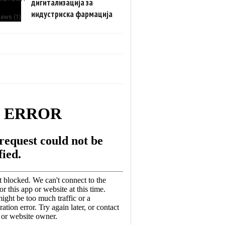
дигитализација за
индустриска фармација