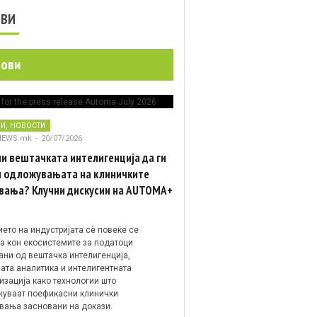
ОВИ
нови
,
НИ
НОВОСТИ
NEWS.mk
-
20/07/2026
и вештачката интелигенција да ги
 одложувањата на клиничките
вања? Клучни дискусии на AUTOMA+
ето на индустријата сè повеќе се
а кон екосистемите за податоци
ани од вештачка интелигенција,
ата аналитика и интелигентната
изација како технологии што
уваат поефикасни клинички
вања засновани на докази.