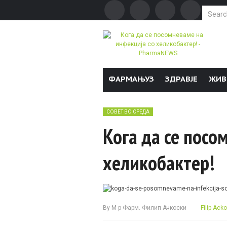
Search f
Skip to content
ФАРМАЊУЗ
ЗДРАВЈЕ
ЖИВ
СОВЕТ ВО СРЕДА
Кога да се посо
хеликобактер!
By
М-р Фарм. Филип Ачкоски
Filip Acko