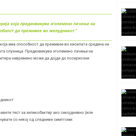
рија која предизвикува зголемено лачење на
обност да преживее во желудникот.
“
која има способност да преживее во киселата средина на
ната слузница. Предизвикува зголемено лачење на
ретира навремено може да дојде до посериозни
удникот
авете тест за хеликобактер ако секојдневно (или
очувате со некој од следниве симптоми: