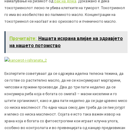
намалување на ризикот од
рак на дојка
. Докажано е дека
токотриенолот лесно ги убива клетките на туморот. Токотриенол
го има во изобилство во палминото масло. Концентрации на
токотриенол се наоѓаат и во оризовото и пченичното масло.
Прочитајте:
Нашата исхрана влијае на здравјето
на нашето потомство
Експертите советуваат да се одржува иделна телесна тежина, да
се готви со растително масло, да не се консумираат маргарини,
чипсови и пржени производи. Два до три пати неделно да се
консумира риба која е богата со омега3 – масни киселини и го
штити организмот, како и два пати неделно да се јаде црвено месо
со ниска масленост. По една чаша секој ден треба да се пие јогурт
и млеко со ниска масленост. Сојата е исто така важен извор на
храна која е богата со фитоестрогени кои играат клучна улога,
особено во контролата и во превенцијата од канцер предизвикан