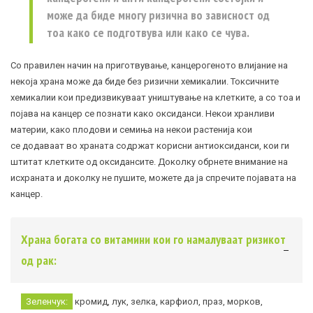
може да биде многу ризична во зависност од
тоа како се подготвува или како се чува.
Со правилен начин на приготвување, канцерогеното влијание на
некоја храна може да биде без ризични хемикалии. Токсичните
хемикалии кои предизвикуваат уништување на клетките, а со тоа и
појава на канцер се познати како оксиданси. Некои хранливи
материи, како плодови и семиња на некои растенија кои
се додаваат во храната содржат корисни антиоксиданси, кои ги
штитат клетките од оксидансите. Доколку обрнете внимание на
исхраната и доколку не пушите, можете да ја спречите појавата на
канцер.
Храна богата со витамини кои го намалуваат ризикот
од рак:
Зеленчук:
кромид, лук, зелка, карфиол, праз, морков,