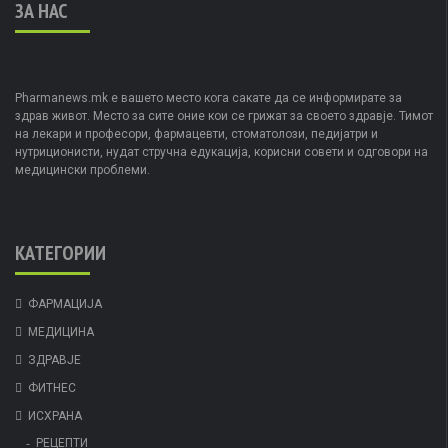
ЗА НАС
Pharmanews.mk е вашето место кога сакате да се информирате за
здрав живот. Место за сите оние кои се грижат за своето здравје. Тимот
на лекари и професори, фармацевти, стоматолози, педијатри и
нутриционисти, нудат стручна едукација, корисни совети и одговори на
медицински проблеми.
КАТЕГОРИИ
ФАРМАЦИЈА
МЕДИЦИНА
ЗДРАВЈЕ
ФИТНЕС
ИСХРАНА
РЕЦЕПТИ