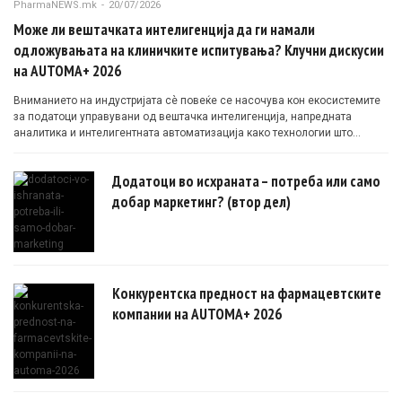
PharmaNEWS.mk
-
20/07/2026
Може ли вештачката интелигенција да ги намали
одложувањата на клиничките испитувања? Клучни дискусии
на AUTOMA+ 2026
Вниманието на индустријата сè повеќе се насочува кон екосистемите
за податоци управувани од вештачка интелигенција, напредната
аналитика и интелигентната автоматизација како технологии што
овозможуваат поефикасни клинички истражувања засновани на
докази.
Додатоци во исхраната – потреба или само
добар маркетинг? (втор дел)
Конкурентска предност на фармацевтските
компании на AUTOMA+ 2026