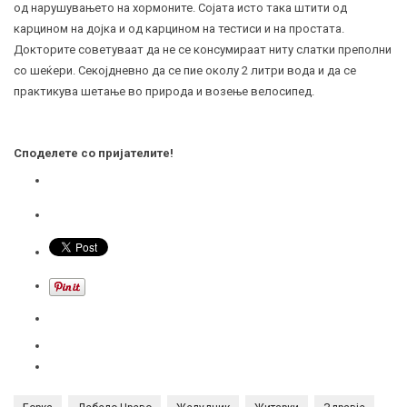
од нарушувањето на хормоните. Сојата исто така штити од
карцином на дојка и од карцином на тестиси и на простата.
Докторите советуваат да не се консумираат ниту слатки преполни
со шеќери. Секојдневно да се пие околу 2 литри вода и да се
практикува шетање во природа и возење велосипед.
Споделете со пријателите!