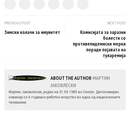
Post navigation
PREVIOUS POST
NEXT POST
Зимски колачи за имунитет
Комисијата за заразни
болести со
противепидемиски мерки
поради појавата на
туларемија
ABOUT THE AUTHOR
МАРТИН
ЈАКОВЛЕСКИ
Мартин Јаковлески, роден на 31.05.1985 во Скопје. Диполомиран
новинар со 6 годишно работно искуство во една од националните
телевизии.