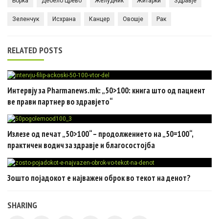
Борка
Дебело Црево
Желудник
Житарки
Здравје
Зеленчук
Исхрана
Канцер
Овошје
Рак
RELATED POSTS
Интервју за Pharmanews.mk: „50>100: книга што од пациент
ве прави партнер во здравјето“
Излезе од печат „50>100“ – продолжението на „50=100“,
практичен водич за здравје и благосостојба
Зошто појадокот е најважен оброк во текот на денот?
SHARING