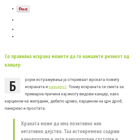
Со правилна исхрана можете да го намалите ризикот од
канцер
Б
ројни истражувања ја откриваат врската помеѓу
исхраната и
канцерот
. Токму исхраната се смета за
примарна причина кај многу видови канцер, како
карцином на желудник, дебело црево, карцином на црн дроб,
панкреас и простата
.
Храната може да има позитивно или
негативно дејство. Таа истовремено содржи
канцерогени и анти канцерогени состојки и