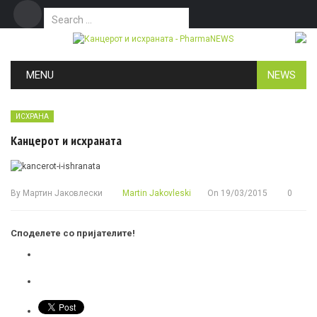
Search for:
Дома
Маркетинг
Контакт
Skip to content
MENU
NEWS
ИСХРАНА
Канцерот и исхраната
By
Мартин Јаковлески
Martin Jakovleski
On
19/03/2015
0
Споделете со пријателите!