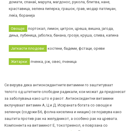
домати, спанаќ, марула, магдонос, рукола, блитва, нане,
краставица, зелена пиперка, грашок, грав, модар патлиџан,
леќа, боранија
Овошје:
портокал, лимон, цитрон, цреша, вишна, јагода,
диња, лубеница, јаболка, банана, грозје, круша, слива, капина
Јаткасти плодови:
костени, бадеми, фстаци, ореви
Житарки:
пченка, рж, овес, пченица
Се верува дека антиоксидантните витамини го заштитуваат
телото од штетните слободни радикали, кои можат да придонесат
за заболувања како што е ракот. Антиоксидантни витамини
вклучуваат витамин А, Ц и Д. Исхраната богата со овошје и
зеленчук (содржи Б6, фолна киселина и ниацин) се појавува како
заштита против рак на желудникот, а особено рак на цревата.
Компонента на витаминот Е, токотриенол, е поврзана со