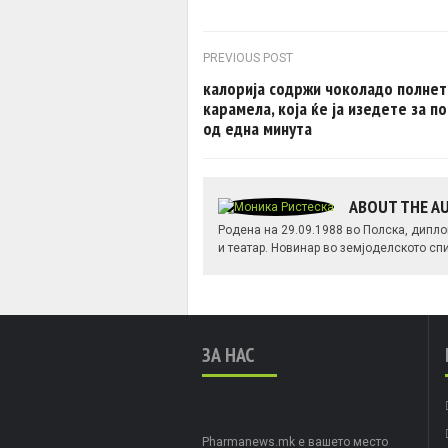
Post navigation
PREVIOUS POST
калорија содржи чоколадо полнет
карамела, која ќе ја изедете за п
од една минута
ABOUT THE 
Родена на 29.09.1988 во Полска, дипло
и театар. Новинар во земјоделското спи
ЗА НАС
Pharmanews.mk е вашето место