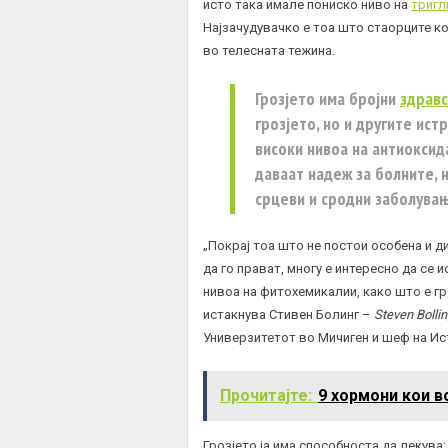
исто така имале пониско ниво на
тригл
Најзачудувачко е тоа што стаорците к
во телесната тежина.
Грозјето има бројни
здрав
грозјето, но и другите ис
високи нивоа на антиокси
даваат надеж за болните, 
срцеви и сродни заболува
„Покрај тоа што не постои особена и д
да го прават, многу е интересно да се 
нивоа на фитохемикалии, како што е гр
истакнува Стивен Болинг –
Steven Bolli
Универзитетот во Мичиген и шеф на Ис
Прочитајте:
9 хормони кои 
Грозјето ја има способноста да лекува: