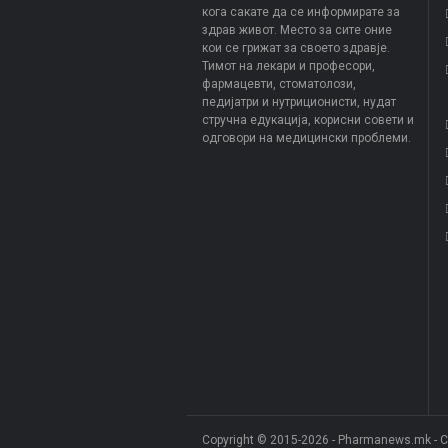
кога сакате да се информирате за
здрав живот. Место за сите оние
кои се грижат за своето здравје.
Тимот на лекари и професори,
фармацевти, стоматолози,
педијатри и нутриционисти, нудат
стручна едукација, корисни совети и
одговори на медицински проблеми.
Copyright © 2015-2026 - Pharmanews.mk - 