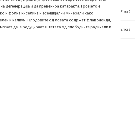
на дегенерација и да превенира катаракта. Грозјето е
Error9
како и фолна киселина и есенцијални минерали како:
селен и калиум. Плодовите од лозата содржат флавоноиди,
и можат да ја редуцираат штетата од слободните радикали и
Error9