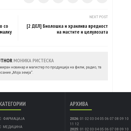
NEXT POST
о со
[2 ДЕЛ] Биолошка и хранлива вредност
омалку
на мастите и целулозата
AUTHOR
МОНИКА РИСТЕСКА
миран новинар и магистер по продукција на филм, радио, тв
сание „Моја земја“.
КАТЕГОРИИ
АРХИВА
ФАРМАЦИЈА
2026
:
01
02
03
04
05
06
07
08
09
10
11
12
МЕДИЦИНА
2025
:
01
02
03
04
05
06
07
08
09
10