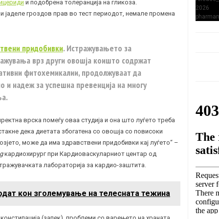
ицериди
и подобрена толеранција на
гликоза
.
ои јаделе гроздов прав во тест периодот, немале промена
ствени придобивки
. Истражувањето за
тражувања врз други овошја коишто содржат
дативни фитохемикалии, продолжуваат да
но и надеж за успешна превенција на многу
ња.
иректна врска помеѓу оваа студија и она што луѓето треба
истакне дека диетата збогатена со овошја со повисоки
озјето, може да има здравствени придобивки кај луѓето“ –
ng
кардиохирург при Кардиоваскуларниот центар од
тражувачката лабораторија за кардио-заштита.
водат кон зголемување на телесната тежина
 констипација (
запек
), проблеми со варењето на храната,