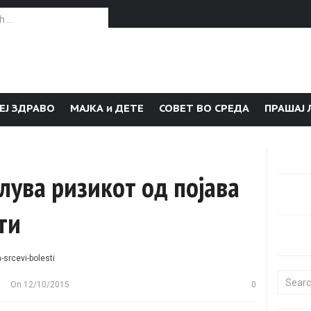
or:
ЕЈ ЗДРАВО
МАЈКА и ДЕТЕ
СОВЕТ ВО СРЕДА
ПРАШАЈ 
алува ризикот од појава
ти
Search f
On
12/10/2015
0