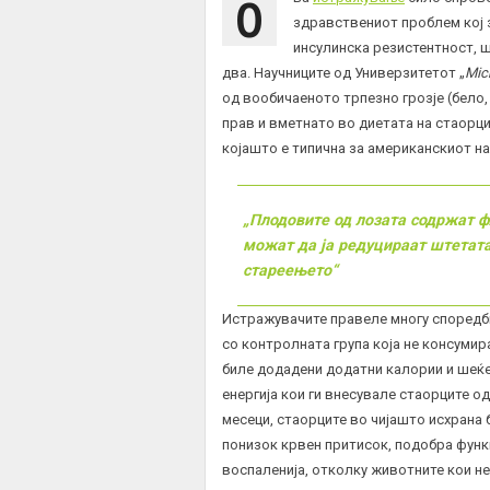
О
здравствениот проблем кој 
инсулинска резистентност, 
два. Научниците од Универзитетот „
Mic
од вообичаеното трпезно грозје (бело,
прав и вметнато во диетата на стаорц
којашто е типична за американскиот на
„Плодовите од лозата содржат ф
можат да ја редуцираат штетата
стареењето“
Истражувачите правеле многу споредби
со контролната група која не консумир
биле додадени додатни калории и шеќе
енергија кои ги внесувале стаорците о
месеци, стаорците во чијашто исхрана
понизок крвен притисок, подобра функц
воспаленија, отколку животните кои не