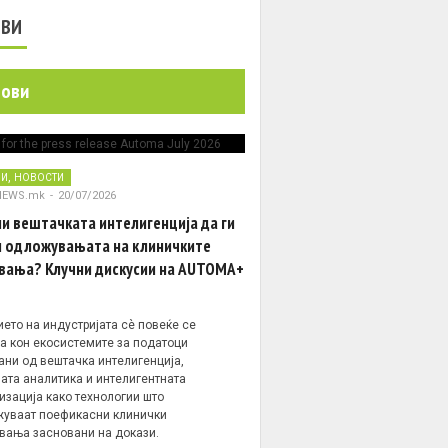
ОВИ
нови
,
НИ
НОВОСТИ
NEWS.mk
-
20/07/2026
и вештачката интелигенција да ги
 одложувањата на клиничките
вања? Клучни дискусии на AUTOMA+
ето на индустријата сè повеќе се
а кон екосистемите за податоци
ани од вештачка интелигенција,
ата аналитика и интелигентната
изација како технологии што
уваат поефикасни клинички
вања засновани на докази.