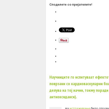
Споделете со пријателите!
Научниците го испитуваат ефекто
поврзани со кардиоваскуларни бол
делува на тој начин, токму порад
антиоксиданси).
ва
истражување
било спрове