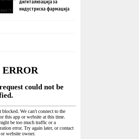
дигитализација за
индустриска фармација