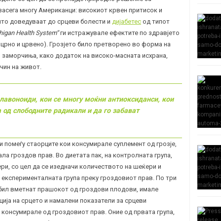
засега многу Американци: високиот крвен притисок и
што доведуваат до срцеви болести и
дијабетес
од типот
higan Health System“
ги истражувале ефектите по здравјето
 црно и црвено). Грозјето било претворено во форма на
и заморчиња, како додаток на високо-масната исхрана,
чин на живот.
лавоноиди, кои се многу моќни антиоксиданси, кои
 од слободните радикали и да го забават
 помеѓу стаорците кои консумирале суплемент од грозје,
ала гроздов прав. Во диетата пак, на контролната група,
ри, со цел да се изедначи количеството на шеќери и
д експерименталната група преку гроздовиот прав. По три
 бил вметнат прашокот од гроздови плодови, имале
ија на срцето и намалени показатели за срцеви
 консумирале од гроздовиот прав. Оние од првата група,