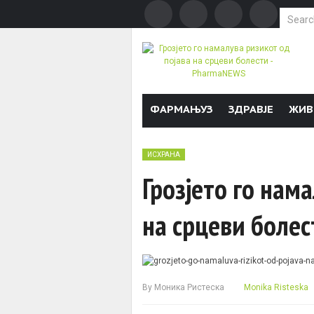
Search f
Skip to content
ФАРМАЊУЗ
ЗДРАВЈЕ
ЖИВ
ИСХРАНА
Грозјето го нам
на срцеви болес
By
Моника Ристеска
Monika Risteska