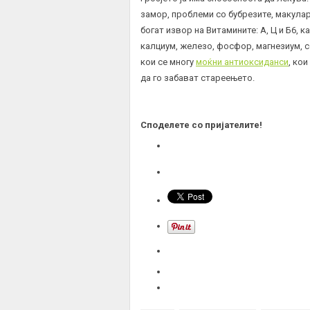
замор, проблеми со бубрезите, макулар
богат извор на Витамините: А, Ц и Б6, 
калциум, железо, фосфор, магнезиум, 
кои се многу
моќни антиоксиданси
, ко
да го забават стареењето.
Споделете со пријателите!