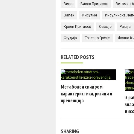
Вино
Висок Притисок
Витамин А
Запек
Инсулин
Инсулинска Леп
Крвен Притисок
Овошје
Ракија
Студија
Трпезно Грозје
Фолна К
RELATED POSTS
Метаболен синдром –
карактеристики, ризици и
3 ра
превенција
знаа
висо
SHARING