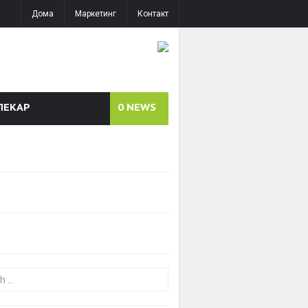
Дома
Маркетинг
Контакт
ЛЕКАР
0
NEWS
or: