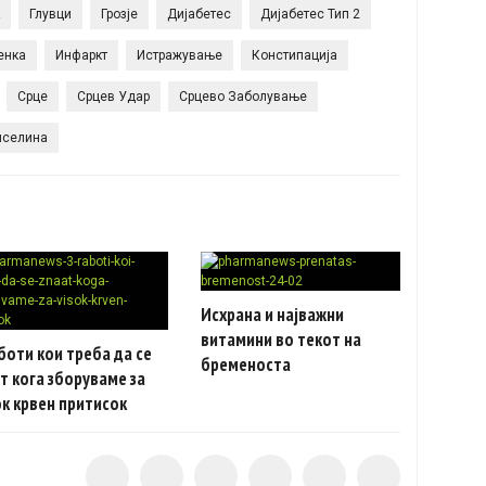
Глувци
Грозје
Дијабетес
Дијабетес Тип 2
енка
Инфаркт
Истражување
Констипација
Срце
Срцев Удар
Срцево Заболување
иселина
Исхрана и најважни
витамини во текот на
боти кои треба да се
бременоста
т кога зборуваме за
к крвен притисок