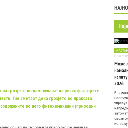
НАЈН
Нај
НАСТА
Pharma
Може л
намали
испиту
2026
т на грозјето во намалување на ризик факторите
Внимани
ести. Тие сметаат дека грозјето во праксата
насочув
управув
и содржаните во него фитохемикалии (природни
напредн
автомат
овозмож
истражу
дено со цел да се пронајде природно решение за