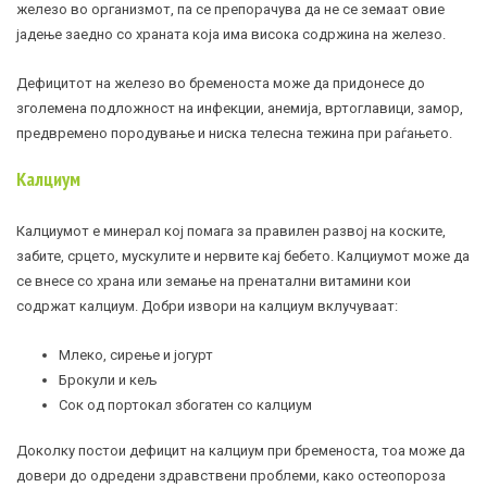
железо во организмот, па се препорачува да не се земаат овие
јадење заедно со храната која има висока содржина на железо.
Дефицитот на железо во бременоста може да придонесе до
зголемена подложност на инфекции,
анемија
, вртоглавици, замор,
предвремено породување и ниска телесна тежина при раѓањето.
Калциум
Калциумот е минерал кој помага за правилен развој на коските,
забите, срцето, мускулите и нервите кај бебето. Калциумот може да
се внесе со храна или земање на пренатални витамини кои
содржат калциум. Добри извори на калциум вклучуваат:
Млеко, сирење и јогурт
Брокули и кељ
Сок од портокал збогатен со калциум
Доколку постои дефицит на калциум при бременоста, тоа може да
довери до одредени здравствени проблеми, како остеопороза