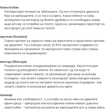
Хемоглобин
Респираторен пигмент на ‘рбетниците. Од него потекнува црвената
боја на еритроцитите, а со тоа и на крвта. Хемоглобинот ги зема
молекулите на кислород од белите дробови и ги ослободува онаму
каде што му се потребни на телото, односно, овозможува транспорт на
кислородот до сите ткива во телото.
протеин (Колаген)
Главен протеин на сврзното ткиво кај животните и најзастапен протеин
кај цицачите. Tој сочинува околу 25-35% од вкупната содржина на
белковини во организмот. Во мускулното ткиво служи како главна
компонента на ендомизиумот.
жлезда (Жлезди)
Поединечни клетки специјализирани за секреција. Најчесто водат
потекло од жлездениот епител. Во зависност од тоа каде ги
секретираат своите секрети, се разликуваат два вида на жлезди:
Егзокрини - кои своите секрети ги излачуваат преку изводни канали
надвор од телото или во неговите телесни празнини; Ендокрини - кои
своите секрети ги излачуваат директно во крвта.
Анемија
Анемија или слабокрвност, е состојба на ниско ниво на црвените
крвни зрнца – еритроцити или кога крвните клетки немаат доволно
хемоглобин – протеинска молекула во еритроцитите што ја прави крвта