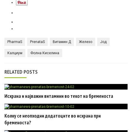
PharmaS
PrenataS
Витамин Д
Железо
Јод
Калциум
Фолна Киселина
RELATED POSTS
Исхрана и најважни витамини во текот на бременоста
Колку се неопходни додатоците во исхрана при
бременоста?