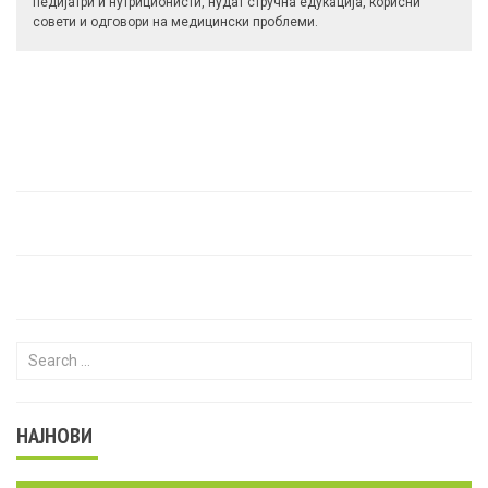
педијатри и нутриционисти, нудат стручна едукација, корисни
совети и одговори на медицински проблеми.
Search for:
НАЈНОВИ