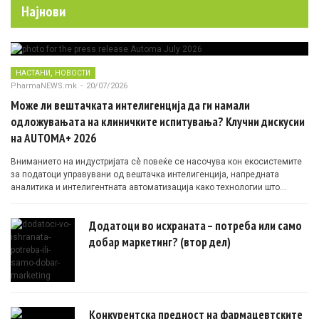
Најнови
,
НАСТАНИ
НОВОСТИ
PharmaNEWS.mk
-
20/07/2026
Може ли вештачката интелигенција да ги намали
одложувањата на клиничките испитувања? Клучни дискусии
на AUTOMA+ 2026
Вниманието на индустријата сè повеќе се насочува кон екосистемите
за податоци управувани од вештачка интелигенција, напредната
аналитика и интелигентната автоматизација како технологии што
овозможуваат поефикасни клинички истражувања засновани на
докази.
Додатоци во исхраната – потреба или само
добар маркетинг? (втор дел)
Конкурентска предност на фармацевтските