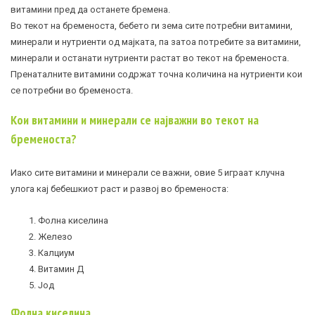
витамини пред да останете бремена.
Во текот на бременоста, бебето ги зема сите потребни витамини,
минерали и нутриенти од мајката, па затоа потребите за витамини,
минерали и останати нутриенти растат во текот на бременоста.
Пренаталните витамини содржат точна количина на нутриенти кои
се потребни во бременоста.
Кои витамини и минерали се најважни во текот на
бременоста?
Иако сите витамини и минерали се важни, овие 5 играат клучна
улога кај бебешкиот раст и развој во бременоста:
Фолна киселина
Железо
Калциум
Витамин Д
Јод
Фолна киселина