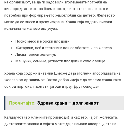
на организмот, за да ги задоволи зголемените потреби на
кислород во текот на бременоста, а исто така железото е
потребно при формирањето хемоглобин кај детето. Железото
може да се внеси и преку исхрана. Храна која содржи високи
количини на железо вклучува:
Посно месо и морски плодови
Житарици, леб и тестенини кои се збогатени со железо
Лиснат зелен зеленчук
Мешунки, семиња, јаткасти плодови и суво овошје
Храна која содржи витамин Ц може да ја зголеми апсорпцијата на
железо во организмот. Затоа добра идеја е да се зема храна како
сок од портокал, домати, јагоди и грејпфрут секој ден.
Прочитајте:
Здрава храна – долг живот
Калциумот (во млечните производи) и кафето, чајот, жолчката,
диететските влакна и сојата може да ја намали апсорпцијата на