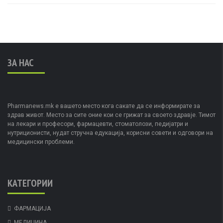
ЗА НАС
Pharmanews.mk е вашето место кога сакате да се информирате за
здрав живот. Место за сите оние кои се грижат за своето здравје. Тимот
на лекари и професори, фармацевти, стоматолози, педијатри и
нутриционисти, нудат стручна едукација, корисни совети и одговори на
медицински проблеми.
КАТЕГОРИИ
ФАРМАЦИЈА
МЕДИЦИНА