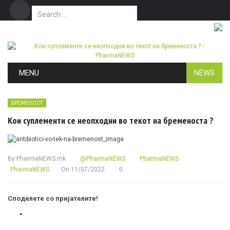
Search for:
Дома
Маркетинг
Контакт
Skip to content
MENU
NEWS
БРЕМЕНОСТ
Кои суплементи се неопходни во текот на бременоста ?
By
PharmaNEWS.mk
@PharmaNEWS
PharmaNEWS
PharmaNEWS
On
11/07/2022
0
Споделете со пријателите!