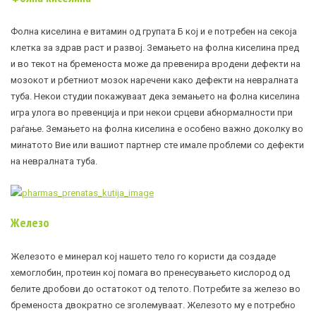
Фолна киселина е витамин од групата Б кој и е потребен на секоја
клетка за здрав раст и развој. Земањето на фолна киселина пред
и во текот на бременоста може да превенира вродени дефекти на
мозокот и рбетниот мозок наречени како дефекти на невралната
туба. Некои студии покажуваат дека земањето на фолна киселина
игра улога во превенција и при некои срцеви абнормалности при
раѓање. Земањето на фолна киселина е особено важно доколку во
минатото Вие или вашиот партнер сте имале проблеми со дефекти
на невралната туба.
Железо
Железото е минерал кој нашето тело го користи да создаде
хемоглобин
,
протеин
кој помага во пренесувањето кислород од
белите дробови до остатокот од телото. Потребите за железо во
бременоста двократно се зголемуваат. Железото му е потребно