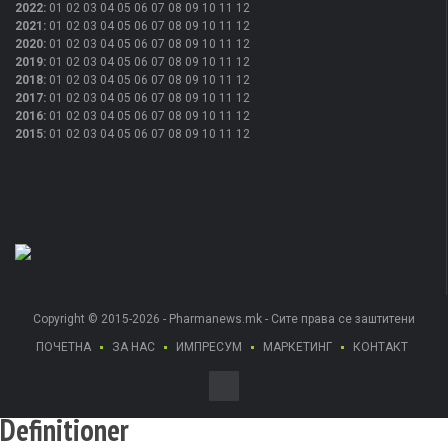
2022
:
01
02
03
04
05
06
07
08
09
10
11
12
2021
:
01
02
03
04
05
06
07
08
09
10
11
12
2020
:
01
02
03
04
05
06
07
08
09
10
11
12
2019
:
01
02
03
04
05
06
07
08
09
10
11
12
2018
:
01
02
03
04
05
06
07
08
09
10
11
12
2017
:
01
02
03
04
05
06
07
08
09
10
11
12
2016
:
01
02
03
04
05
06
07
08
09
10
11
12
2015
:
01
02
03
04
05
06
07
08
09
10
11
12
Copyright © 2015-2026 - Pharmanews.mk - Сите права се заштитени
ПОЧЕТНА
ЗА НАС
ИМПРЕСУМ
МАРКЕТИНГ
КОНТАКТ
Definitioner