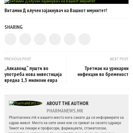
Витамин Д клучен зајакнувач на Вашиот имунитет!
SHARING
Post navigation
PREVIOUS POST
NEXT POST
„Алкалоид“ пушти во
Третман на уринарни
употреба нова инвестиција
инфекции во бременост
вредна 1,3 милиони евра
ABOUT THE AUTHOR
PHARMANEWS.MK
Pharmanews.mk е вашето место кога сакате да се информирате за
здрав живот. Место за сите оние кои се грижат за своето здравје.
Тимот на лекари и професори, фармацевти, стоматолози,