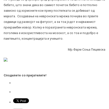
бебето, што значи дека во самиот почеток бебето е потполно
зависно од хормоните кои преку постелката се добиваат од
мајката. Создавање на невронската мрежа почнува во првите
седмици од развојот на фетусот, а за тоа јодот е најважниот
прехрамбен извор. Колку е поразгранета невронската мрежа,
поголема е искористливоста на мозокот, а со тоа и подобро е
памтењето, концентрацијата и учењето.
Мр.Фарм Соња Пецевска
Споделете со пријателите!