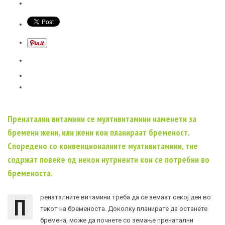
Пренатални витамини се мултивитамини наменети за
бремени жени, или жени кои планираат бременост.
Споредено со конвенционалните мултивитамини, тие
содржат повеќе од некои нутриенти кои се потребни во
бременоста.
П
ренаталните витамини треба да се земаат секој ден во
текот на бременоста. Доколку планирате да останете
бремена, може да почнете со земање пренатални