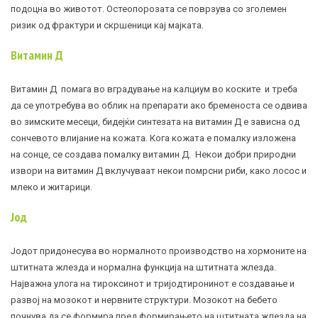
подоцна во животот. Остеопорозата се поврзува со зголемен
ризик од фрактури и скршеници кај мајката.
Витамин Д
Витамин Д помага во вградување на калциум во коските и треба
да се употребува во облик на препарати ако бременоста се одвива
во зимските месеци, бидејќи синтезата на витамин Д е зависна од
сончевото влијание на кожата. Кога кожата е помалку изложена
на сонце, се создава помалку витамин Д. Некои добри природни
извори на витамин Д вклучуваат некои помрсни риби, како лосос и
млеко и житарици.
Јод
Јодот придонесува во нормалното производство на хормоните на
штитната
жлезда
и нормална функција на штитната жлезда.
Најважна улога на тироксинот и тријодтиронинот е создавање и
развој на мозокот и нервните структури. Мозокот на бебето
почнува да се формира пред формирањето на штитната жлезда на