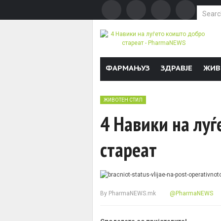
Search f
Skip to content
ФАРМАЊУЗ
ЗДРАВЈЕ
ЖИВ
ЖИВОТЕН СТИЛ
4 Навики на лу
стареат
By
PharmaNEWS.mk
@PharmaNEWS