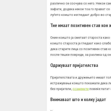
различно се соочува со него. Некои с
зафати, додека некои тоа го прават со
луѓето коишто изгледаат добро во ст
Тие имаат позитивен став кон
Оние коишто ја сметаат староста како
коишто староста ја гледаат како слаб
дека старите лица со позитивен став к
после тешки повреди, за разлика од о
Одржуваат пријателства
Пријателствата и дружењето имаат гол
истражувања коишто покажале дека лиц
без пријатели,
осамените
повеќе патат 
Внимаваат што и колку јадат