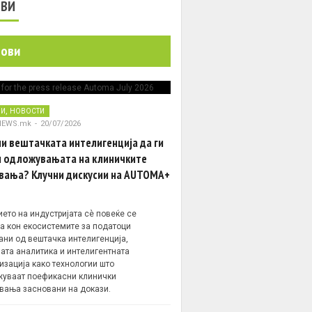
ОВИ
нови
,
НИ
НОВОСТИ
NEWS.mk
-
20/07/2026
и вештачката интелигенција да ги
 одложувањата на клиничките
вања? Клучни дискусии на AUTOMA+
ето на индустријата сè повеќе се
а кон екосистемите за податоци
ани од вештачка интелигенција,
ата аналитика и интелигентната
изација како технологии што
уваат поефикасни клинички
вања засновани на докази.