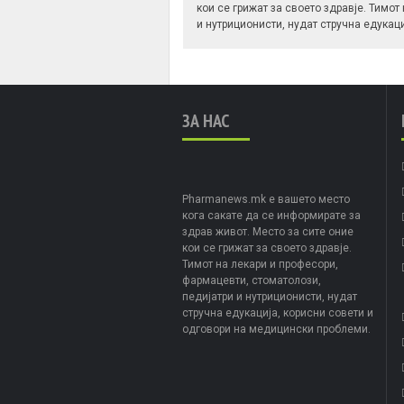
кои се грижат за своето здравје. Тимот
и нутриционисти, нудат стручна едукац
ЗА НАС
Pharmanews.mk е вашето место
кога сакате да се информирате за
здрав живот. Место за сите оние
кои се грижат за своето здравје.
Тимот на лекари и професори,
фармацевти, стоматолози,
педијатри и нутриционисти, нудат
стручна едукација, корисни совети и
одговори на медицински проблеми.