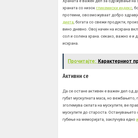
Храната е важен дел за одржување на 
храната со низок
гликемиски индекс
, 
протеини, овозможуваат добро здравје
диета
, богата со свежи продукти, прои
вино дневно. Овој начин на исхрана вкл
сол и солена храна. секако, важно е и 
исхрана.
Прочитајте:
Карактерниот п
Активни се
Да се остане активен е важен дел од д
губат мускулната маса, но вежбањето, 
зголемува силата на мускулите, ве п
мускулите до староста. Останувањето 
губење на меморијата, заклучува едно