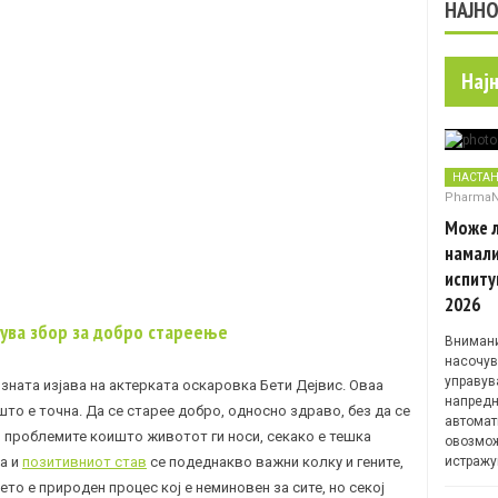
НАЈН
Нај
НАСТА
Pharma
Може л
намали
испиту
2026
нува збор за добро стареење
Внимани
насочув
управув
озната изјава на актерката оскаровка Бети Дејвис. Оваа
напредн
што е точна. Да се старее добро, односно здраво, без да се
автомат
и проблемите коишто животот ги носи, секако е тешка
овозмож
а и
позитивниот став
се подеднакво важни колку и гените,
истражу
то е природен процес кој е неминовен за сите, но секој