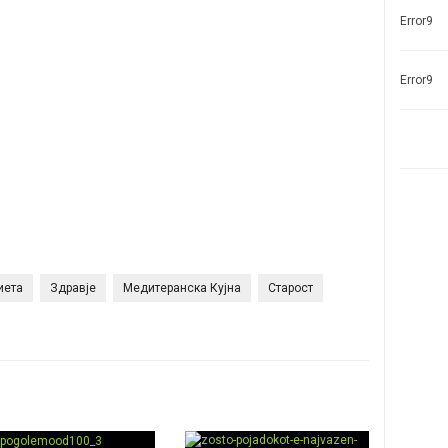
Error9
Error9
иета
Здравје
Медитеранска Кујна
Старост