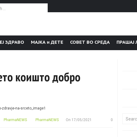
or:
ЕЈ ЗДРАВО
МАЈКА и ДЕТЕ
СОВЕТ ВО СРЕДА
ПРАШАЈ 
ѓето коишто добро
Search f
PharmaNEWS
PharmaNEWS
On
17/05/2021
0