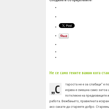
Споделете со пријателите!
Не се само гените важни кога ста
„С
тароста не е за слабаци“ е п
изјава е смешна само затоа 
потклекне на предизвиците 
работа. Вежбањето, правилната исхран
ако сакате да стареете добро. Стареење