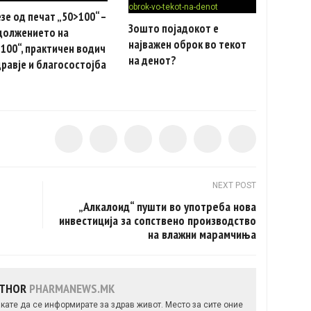
зе од печат „50>100“ –
Зошто појадокот е
должението на
најважен оброк во текот
100“, практичен водич
на денот?
дравје и благосостојба
NEXT POST
„Алкалоид“ пушти во употреба нова
инвестиција за сопствено производство
на влажни марамчиња
UTHOR
PHARMANEWS.MK
кате да се информирате за здрав живот. Место за сите оние