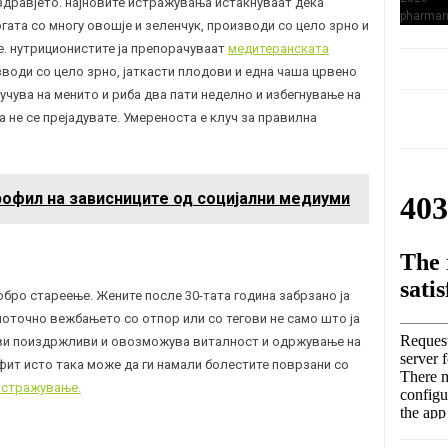
здравјето. најновите истражувања истакнуваат дека
богата со многу овошје и зеленчук, производи со цело зрно и
. нутриционистите ја препорачуваат
медитеранската
зводи со цело зрно, јаткасти плодови и една чаша црвено
учува на менито и риба два пати неделно и избегнување на
да не се прејадувате. Умереноста е клуч за правилна
рофил на зависниците од социјални медиуми
обро стареење. Жените после 30-тата година забрзано ја
поточно вежбањето со отпор или со тегови не само што ја
рави поиздржливи и овозможува виталност и одржување на
фит исто така може да ги намали болестите поврзани со
истражување.