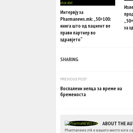
Изле
Интервју за
про
Pharmanews.mk: „50>100:
„50=
книга што од пациент ве
за з
прави партнер во
здравјето“
SHARING
Post navigation
PREVIOUS POST
Воспалени непца за време на
бременоста
ABOUT THE A
Pharmanews.mk е вашето место кога са