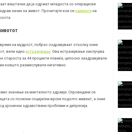
акаат вештачки да ја одржат младоста со операциски
 здрав начин на живот. Прочитајте кои се
навиките
на
ароста.
 животот
 време на мудрост, побрзо оздравуваат отколку оние
ост, вели едно
истражување
. Ова истражување заклучува
он староста за 44 проценти повеќе, целосно заздравувале
ние коишто размислувале негативно.
емо значење за менталното здравје. Спроведени се
ата со посилни социјални врски подолго живеат, а оние
од хронични здравствени проблеми и депресија.