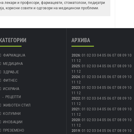
 на лекари и професори, фармацевти, стоматолози, педијатри
ија, корисни совети и одговори на медицински проблеми.
КАТЕГОРИИ
АРХИВА
ФАРМАЦИЈА
2026
:
01
02
03
04
05
06
07
08
09
10
11
12
МЕДИЦИНА
2025
:
01
02
03
04
05
06
07
08
09
10
11
12
ЗДРАВЈЕ
2024
:
01
02
03
04
05
06
07
08
09
10
ФИТНЕС
11
12
2023
:
01
02
03
04
05
06
07
08
09
10
ИСХРАНА
11
12
РЕЦЕПТИ
2022
:
01
02
03
04
05
06
07
08
09
10
11
12
ЖИВОТЕН СТИЛ
2021
:
01
02
03
04
05
06
07
08
09
10
КОЛУМНИ
11
12
2020
:
01
02
03
04
05
06
07
08
09
10
ИНОВАЦИИ
11
12
ПРЕЗЕМЕНО
2019
:
01
02
03
04
05
06
07
08
09
10