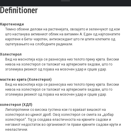
Definitioner
Каротеноиди
Темно обоени делови на растенијата, овошјето и зеленчукот од кои
што настанува активниот облик на витамин А. Еден од најпознатите
каротени е Бета–каротен, антиоксидант што ги штити клетките од
оштетувањето на слободните радикали.
Холестерол
Вид на маснотија која се разнесува низ телото преку крвта. Високи
нивоа на холестерол се таложат на артериските ѕидови, што го
зголемува ризикот од појава на мозочен удар и срцев удар.
масти во крвта (Холестерол)
Вид на маснотија која се разнесува низ телото преку крвта. Високи
нивоа на холестерол се таложат на артериските ѕидови, што го
зголемува ризикот од појава на мозочен удар и срцев удар.
холестерол (ХДЛ)
Липопротеини со висока густина кои го враќаат вишокот на
холестерол во црниот дроб. Овој холестерол се смета за „добар
холестерол“. Тој ја создава еластичноста на крвните садови и
неговиот недостаток во организмот ги прави крвните садови крути и
нееластични.