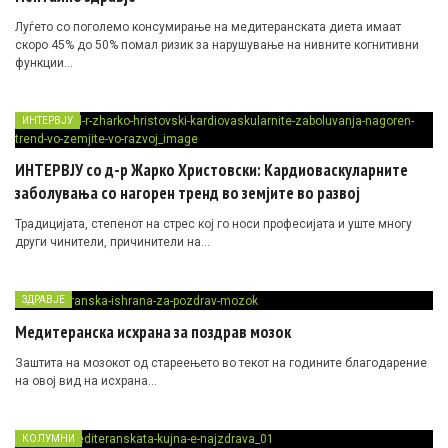
Луѓето со поголемо консумирање на медитеранската диета имаат
скоро 45% до 50% помал ризик за нарушување на нивните когнитивни
функции…
ИНТЕРВЈУ
ИНТЕРВЈУ со д-р Жарко Христовски: Кардиоваскуларните
заболувања со нагорен тренд во земјите во развој
Традицијата, степенот на стрес кој го носи професијата и уште многу
други чинители, причинители на…
ЗДРАВЈЕ
Медитеранска исхрана за поздрав мозок
Заштита на мозокот од стареењето во текот на годините благодарение
на овој вид на исхрана…
КОЛУМНИ