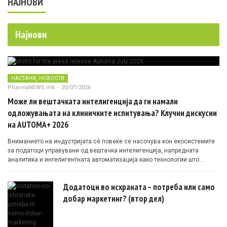
НАЈНОВИ
Најнови
,
НАСТАНИ
НОВОСТИ
PharmaNEWS.mk
-
20/07/2026
Може ли вештачката интелигенција да ги намали
одложувањата на клиничките испитувања? Клучни дискусии
на AUTOMA+ 2026
Вниманието на индустријата сè повеќе се насочува кон екосистемите
за податоци управувани од вештачка интелигенција, напредната
аналитика и интелигентната автоматизација како технологии што
овозможуваат поефикасни клинички истражувања засновани на
докази.
Додатоци во исхраната – потреба или само
добар маркетинг? (втор дел)