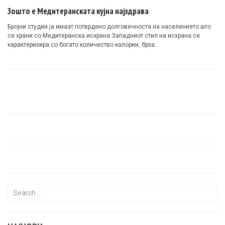
Зошто е Медитеранската кујна најздрава
Бројни студии ја имаат потврдено долговечноста на населението што
се храни со Медитеранска исхрана Западниот стил на исхрана се
карактеризира со богато количество калории, брза…
Search for: