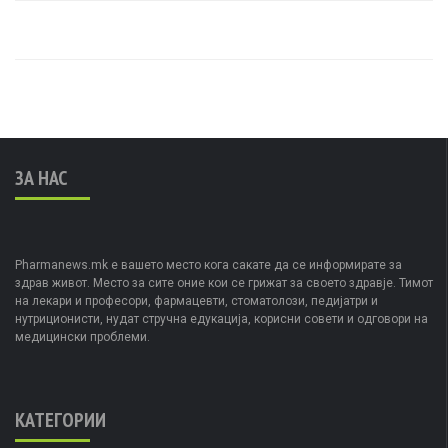
ЗА НАС
Pharmanews.mk е вашето место кога сакате да се информирате за
здрав живот. Место за сите оние кои се грижат за своето здравје. Тимот
на лекари и професори, фармацевти, стоматолози, педијатри и
нутриционисти, нудат стручна едукација, корисни совети и одговори на
медицински проблеми.
КАТЕГОРИИ