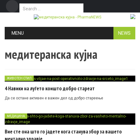
Search for:
Дома
Маркетинг
Контакт
Skip to content
MENU
NEWS
медитеранска кујна
ЖИВОТЕН СТИЛ
4 Навики на луѓето коишто добро стареат
Да се остане активен е важен дел од добро стареење
МЕДИЦИНА
Вие сте она што го јадете кога станува збор за вашето
ментално здравје