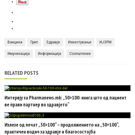
Вакцина
Грип
Здравје
Известување
ИЈЗРМ
Имунизација
Информација
Соопштение
RELATED POSTS
Интервју за Pharmanews.mk: „50>100: книга што од пациент
ве прави партнер во здравјето“
Излезе од печат „50>100“ – продолжението на „50=100“,
практичен водич за здравје и благосостојба