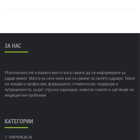
ЗА НАС
Pharmanews.mk е вашето место кога сакате да се информирате за
здрав живот. Место за сите оние кои се грижат за своето здравје. Тимот
на лекари и професори, фармацевти, стоматолози, педијатри и
нутриционисти, нудат стручна едукација, корисни совети и одговори на
медицински проблеми.
КАТЕГОРИИ
ФАРМАЦИЈА