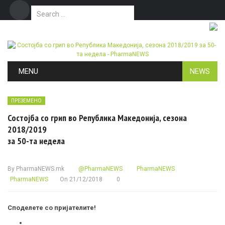
Search for:
Дома
Маркетинг
Контакт
Skip to content
MENU
NEWS
ПРЕЗЕМЕНО
Состојба со грип во Република Македонија, сезона
2018/2019
за 50-та недела
By
PharmaNEWS.mk
@PharmaNEWS
PharmaNEWS
PharmaNEWS
On
21/12/2018
0
Споделете со пријателите!