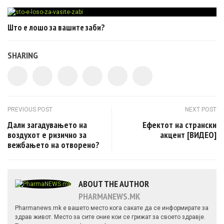
Што е лошо за вашите заби?
SHARING
Post navigation
PREVIOUS POST
NEXT POST
Дали загадувањето на
Ефектот на странски
воздухот е ризично за
акцент [ВИДЕО]
вежбањето на отворено?
ABOUT THE AUTHOR
PHARMANEWS.MK
Pharmanews.mk е вашето место кога сакате да се информирате за
здрав живот. Место за сите оние кои се грижат за своето здравје.