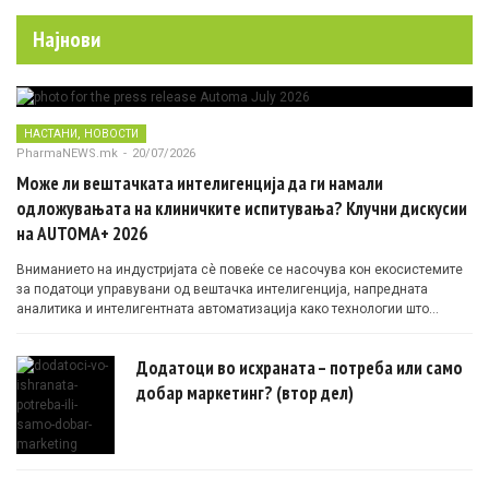
Најнови
,
НАСТАНИ
НОВОСТИ
PharmaNEWS.mk
-
20/07/2026
Може ли вештачката интелигенција да ги намали
одложувањата на клиничките испитувања? Клучни дискусии
на AUTOMA+ 2026
Вниманието на индустријата сè повеќе се насочува кон екосистемите
за податоци управувани од вештачка интелигенција, напредната
аналитика и интелигентната автоматизација како технологии што
овозможуваат поефикасни клинички истражувања засновани на
докази.
Додатоци во исхраната – потреба или само
добар маркетинг? (втор дел)