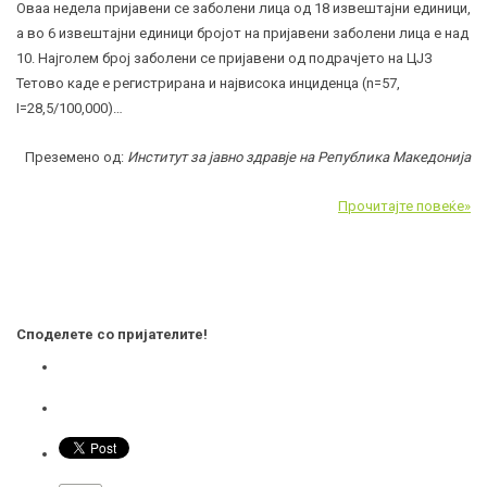
Оваа недела пријавени се заболени лица од 18 извештајни единици,
а во 6 извештајни единици бројот на пријавени заболени лица е над
10. Најголем број заболени се пријавени од подрачјето на ЦЈЗ
Тетово каде е регистрирана и највисока инциденца (n=57,
I=28,5/100,000)…
Преземено од:
Институт за јавно здравје на Република Македонија
Прочитајте повеќе»
Споделете со пријателите!