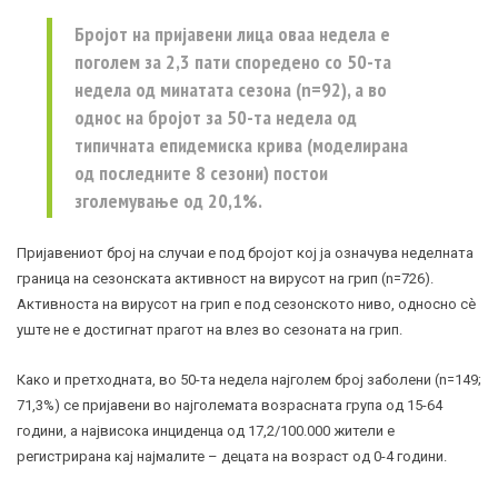
Бројот на пријавени лица оваа недела е
поголем за 2,3 пати споредено со 50-та
недела од минатата сезона (n=92), а во
однос на бројот за 50-та недела од
типичната епидемиска крива (моделирана
од последните 8 сезони) постои
зголемување од 20,1%.
Пријавениот број на случаи е под бројот кој ја означува неделната
граница на сезонската активност на вирусот на грип (n=726).
Активноста на вирусот на грип е под сезонското ниво, односно сѐ
уште не е достигнат прагот на влез во сезоната на грип.
Како и претходната, во 50-та недела најголем број заболени (n=149;
71,3%) се пријавени во најголемата возрасната група од 15-64
години, а највисока инциденца од 17,2/100.000 жители е
регистрирана кај најмалите – децата на возраст од 0-4 години.