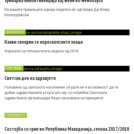
Уринарна инконтиненција кај жени во менопауза
На вашите прашањата еднаш неделно ќе одговара Д-р Илија
Келепуровски
ХОРОСКОП
Какви свекрви се хороскопските знаци
Хороскоп за петнаесетата недела од 2018…
НАСТАНИ
Светски ден на здравјето
Половина од светското население сè уште не е во можност да ги
добие здравствените услуги што му се потребни.Светската
здравствена организација беше заснована на принципот…
ПРЕЗЕМЕНО
Состојба со грип во Република Македонија, сезона 2017/2018