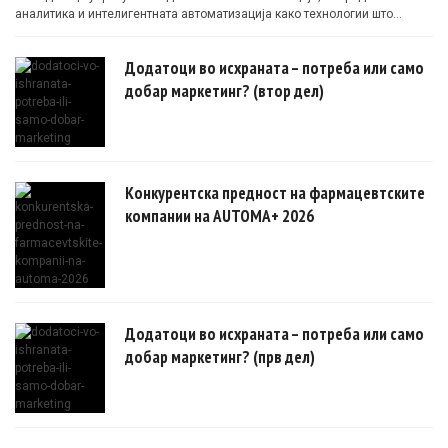
аналитика и интелигентната автоматизација како технологии што
овозможуваат поефикасни клинички истражувања засновани на
докази.
Додатоци во исхраната – потреба или само
добар маркетинг? (втор дел)
Конкурентска предност на фармацевтските
компании на AUTOMA+ 2026
Додатоци во исхраната – потреба или само
добар маркетинг? (прв дел)