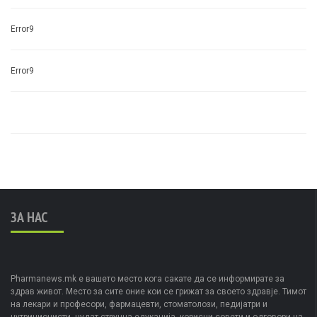
Error9
Error9
ЗА НАС
Pharmanews.mk е вашето место кога сакате да се информирате за
здрав живот. Место за сите оние кои се грижат за своето здравје. Тимот
на лекари и професори, фармацевти, стоматолози, педијатри и