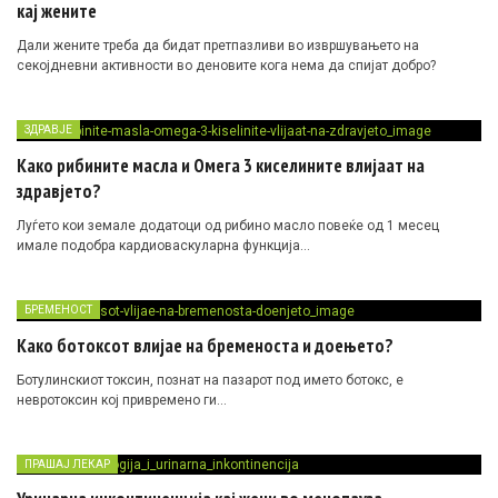
кај жените
Дали жените треба да бидат претпазливи во извршувањето на
секојдневни активности во деновите кога нема да спијат добро?
ЗДРАВЈЕ
Како рибините масла и Омега 3 киселините влијаат на
здравјето?
Луѓето кои земале додатоци од рибино масло повеќе од 1 месец
имале подобра кардиоваскуларна функција…
БРЕМЕНОСТ
Како ботоксот влијае на бременоста и доењето?
Ботулинскиот токсин, познат на пазарот под името ботокс, е
невротоксин кој привремено ги…
ПРАШАЈ ЛЕКАР