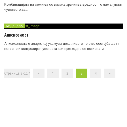
Комбинацијата на семиња со висока хранлива вредност го намалуваат
чувството за…
МЕДИЦИНА
Анксиозност
Анксиозноста е аларм, кој укажува дека лицето не е во состојба да ги
потисне и контролира чувствата кои претходно се потиснати
Страница 3 од 4
«
1
2
3
4
»