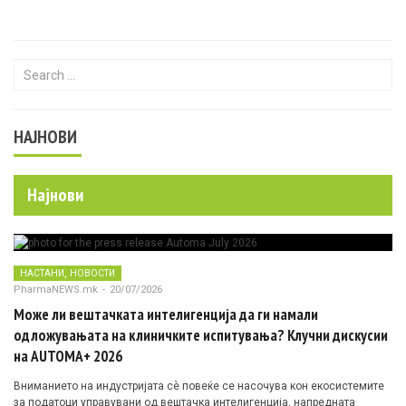
Search for:
НАЈНОВИ
Најнови
,
НАСТАНИ
НОВОСТИ
PharmaNEWS.mk
-
20/07/2026
Може ли вештачката интелигенција да ги намали
одложувањата на клиничките испитувања? Клучни дискусии
на AUTOMA+ 2026
Вниманието на индустријата сè повеќе се насочува кон екосистемите
за податоци управувани од вештачка интелигенција, напредната