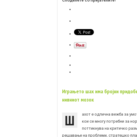
Споделете со пријателите!
Играњето шах има бројни придоб
нивниот мозок
Ш
ахот е одлична вежба за умо
кои се многу потребни за но
поттикнува на критичко раз
решавање на проблеми, стратешко план