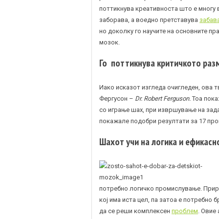
поттикнува креативноста што е многу в
заборава, а воедно претставува
забава
но доколку го научите на основните пра
мозок.
Го поттикнува критичкото ра
Иако исказот изгледа очигледен, ова 
Фергусон –
Dr. Robert Ferguson.
Тоа пока
со играње шах, при извршување на зад
покажале подобри резултати за 17 про
Шахот учи на логика и ефикасн
потребно логичко промислување. Прир
кој има иста цел, па затоа е потребно
да се реши комплексен
проблем
. Овие