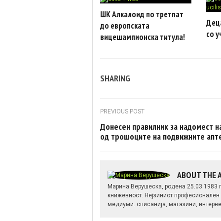
ШК Алкалоид по третпат
Деца
до европската
со 
вицешампионска титула!
SHARING
Post navigation
PREVIOUS POST
Донесен правилник за надомест н
од трошоците на подвижните апт
ABOUT THE
Марина Верушеска, родена 25.03.1983
книжевност. Нејзиниот професионален 
медиуми: списанија, магазини, интерне