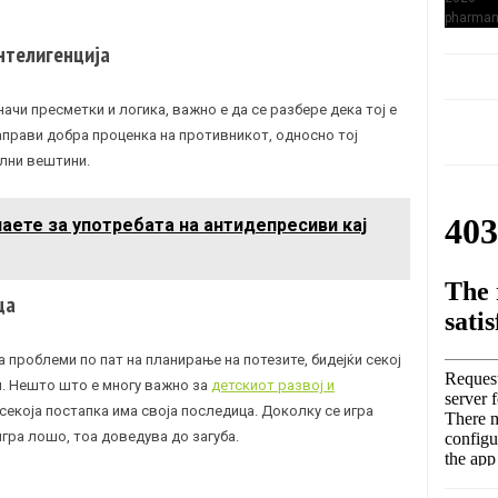
нтелигенција
ачи пресметки и логика, важно е да се разбере дека тој е
направи добра проценка на противникот, односно тој
лни вештини.
аете за употребата на антидепресиви кај
ца
проблеми по пат на планирање на потезите, бидејќи секој
л. Нешто што е многу важно за
детскиот развој и
а секоја постапка има своја последица. Доколку се игра
игра лошо, тоа доведува до загуба.