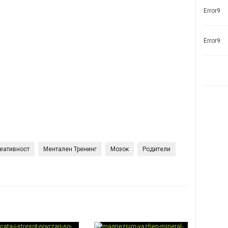
Error9
Error9
еативност
Ментален Тренинг
Мозок
Родители