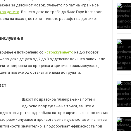
ажна за детскиот мозок. Учењето по пат на игра не се
 за детето
. Вашето дете не треба да биде Гари Каспаров,
вила на шахот, ќе го поттикнете развојот на детскиот
змислување
тврдење е поткрепено со
истражувањето
на д-р Роберт
жало дека децата од 7 до 9 одделение кои што започнале
ачите поврзани со проценка и критично размислување,
центи повеќе од останатите деца во групата.
ост
Шахот подразбира планирање на потези,
односно поврзување на точки, за што е
одата на играта подразбира натпреварување со противник
 брзо размислување и пронаоѓање на наједноставен начин за
 активности значително ја подобруваат ефикасноста при