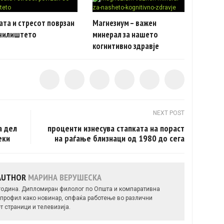
та и стресот поврзан
Магнезиум – важен
училиштето
минерал за нашето
когнитивно здравје
NEXT POST
а дел
проценти изнесува стапката на пораст
еки
на раѓање близнаци од 1980 до сега
 AUTHOR
МАРИНА ВЕРУШЕСКА
 година. Дипломиран филолог по Општа и компаративна
профил како новинар, опфаќа работење во различни
т страници и телевизија.