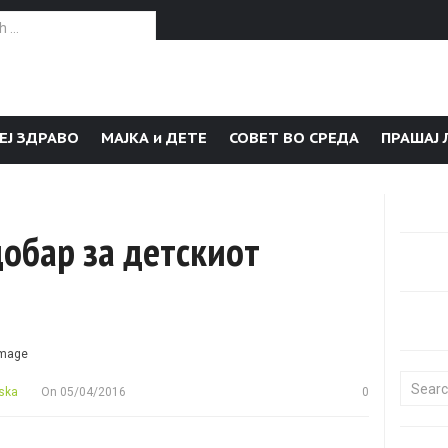
or:
ЕЈ ЗДРАВО
МАЈКА и ДЕТЕ
СОВЕТ ВО СРЕДА
ПРАШАЈ 
обар за детскиот
Search f
ska
On
05/04/2016
0