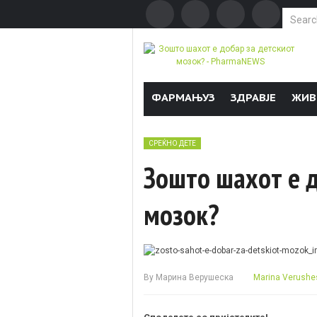
Search f
Skip to content
ФАРМАЊУЗ
ЗДРАВЈЕ
ЖИВ
СРЕЌНО ДЕТЕ
Зошто шахот е д
мозок?
By
Марина Верушеска
Marina Verushe