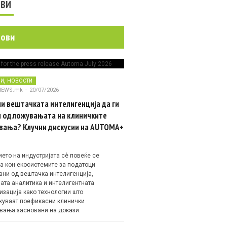
ОВИ
нови
,
НИ
НОВОСТИ
NEWS.mk
-
20/07/2026
и вештачката интелигенција да ги
 одложувањата на клиничките
вања? Клучни дискусии на AUTOMA+
ето на индустријата сè повеќе се
а кон екосистемите за податоци
ани од вештачка интелигенција,
ата аналитика и интелигентната
изација како технологии што
уваат поефикасни клинички
вања засновани на докази.