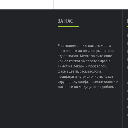
ЗА НАС
Pharmanews.mk е вашето место
кога сакате да се информирате за
здрав живот. Место за сите оние
кои се грижат за своето здравје.
Тимот на лекари и професори,
фармацевти, стоматолози,
педијатри и нутриционисти, нудат
стручна едукација, корисни совети и
одговори на медицински проблеми.