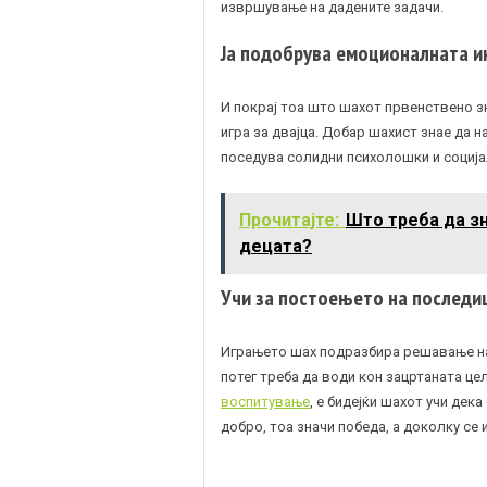
извршување на дадените задачи.
Ја подобрува емоционалната и
И покрај тоа што шахот првенствено зн
игра за двајца. Добар шахист знае да 
поседува солидни психолошки и соција
Прочитајте:
Што треба да зн
децата?
Учи за постоењето на последи
Играњето шах подразбира решавање на 
потег треба да води кон зацртаната це
воспитување
, е бидејќи шахот учи дек
добро, тоа значи победа, а доколку се 