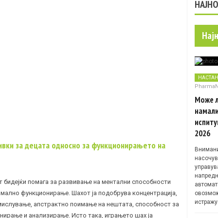
НАЈН
Нај
НАСТА
Pharma
Може л
намали
испиту
2026
ивки за децата односно за функционирањето на
Внимани
насочув
управув
напредн
т бидејќи помага за развивање на ментални способности
автомат
рмално функционирање. Шахот ја подобрува концентрација,
овозмож
истражу
мислување, апстрактно поимање на нештата, способност за
ирање и анализирање. Исто така, играњето шах ја