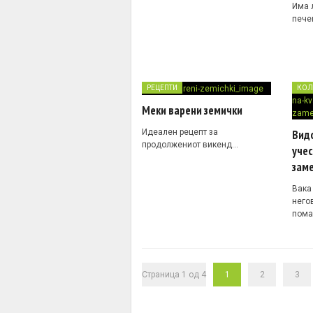
Има 
пече
РЕЦЕПТИ
КОЛ
Меки варени земички
Идеален рецепт за
Вид
продолжениот викенд…
учес
зам
Вака
него
пома
Страница 1 од 4
1
2
3