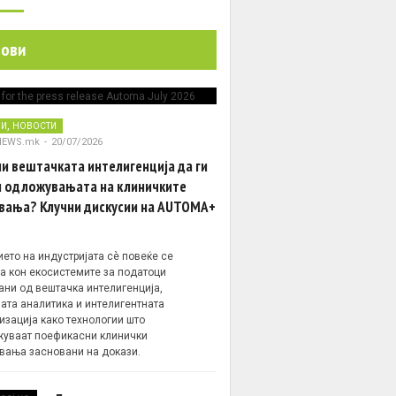
нови
,
НИ
НОВОСТИ
NEWS.mk
-
20/07/2026
и вештачката интелигенција да ги
 одложувањата на клиничките
вања? Клучни дискусии на AUTOMA+
ето на индустријата сè повеќе се
а кон екосистемите за податоци
ани од вештачка интелигенција,
ата аналитика и интелигентната
изација како технологии што
уваат поефикасни клинички
вања засновани на докази.