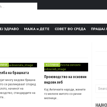
or:
ЕЈ ЗДРАВО
МАЈКА и ДЕТЕ
СОВЕТ ВО СРЕДА
ПРАШАЈ 
УМНИ
КОЛУМНИ
елба на брашната
Производство на основни
ојат многу видови брашна
видови леб
што се разликуваат според
Search f
клото, начинот на
Кај Античките народи, жените
зводство, стандардите на
го мелеле житото со рачни
ата…
мелници…
НАЈН