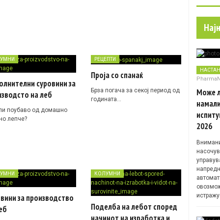
Нај
УМНИ
РЕЦЕПТИ
НАСТА
Проја со спанаќ
Pharma
олнителни суровини за
Брза погача за секој период од
Може л
зводсто на леб
годината…
намали
ли поубаво од домашно
испиту
но лепче?
2026
Внимани
насочув
управув
напредн
УМНИ
КОЛУМНИ
автомат
овозмож
истражу
вини за производство
Поделба на лебот според
еб
начинот на изработка и