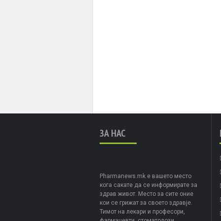
ЗА НАС
Pharmanews.mk е вашето место
кога сакате да се информирате за
здрав живот. Место за сите оние
кои се грижат за своето здравје.
Тимот на лекари и професори,
фармацевти, стоматолози,