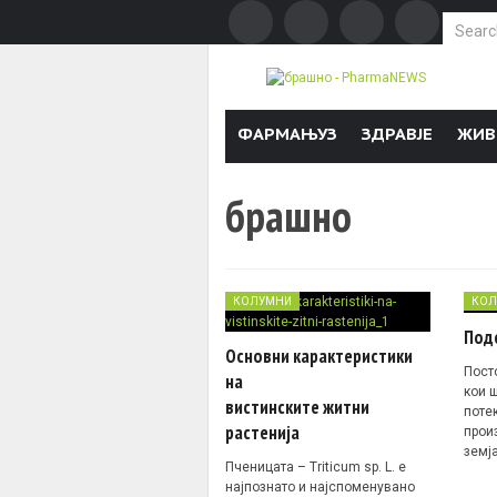
Search f
Skip to content
ФАРМАЊУЗ
ЗДРАВЈЕ
ЖИВ
брашно
КОЛУМНИ
КОЛ
Под
Основни карактеристики
Пост
на
кои 
вистинските житни
поте
растенија
прои
земј
Пченицата – Triticum sp. L. е
најпознато и најспоменувано