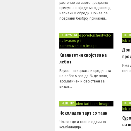
растение во светот, редовно
присутна во јадења, здравици,
напивки и обреди. Со неа се
поврзани безброј приказни…
КОЛУМНИ
КОЛ
Доп
Квалитетни својства на
прои
лебот
Има 
Вкусот на корката и средината
пече
на лебот мора да биде полн,
ароматичен и својствен за
видот…
РЕЦЕПТИ
КОЛ
Чоколаден тарт со таан
Суро
Чоколадо и таан е одлична
на л
комбинација…