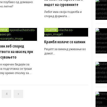
ли поубаво од домашно
видот на суровините
но лепче?
Лебот има своја поделба и
според формата….
УМНИ
РЕЦЕПТИ
Крамбл колаче со капини
ови леб според
Рецепт за викенд уживање во
твото на квасец при
домот…
есувањето
 е наречен бидејќи за
ва подготовка се троши
лку време отколку за…
4
»