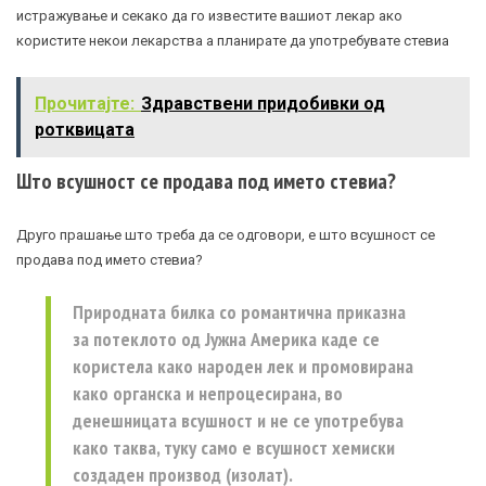
истражување и секако да го известите вашиот лекар ако
користите некои лекарства а планирате да употребувате стевиа
Прочитајте:
Здравствени придобивки од
ротквицата
Што всушност се продава под името стевиа?
Друго прашање што треба да се одговори, е што всушност се
продава под името стевиа?
Природната билка со романтична приказна
за потеклото од Јужна Америка каде се
користела како народен лек и промовирана
како органска и непроцесирана, во
денешницата всушност и не се употребува
како таква, туку само е всушност хемиски
создаден производ (изолат).