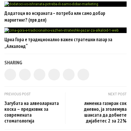
Додатоци во исхраната – потреба или само добар
маркетинг? (прв дел)
Црна Гора e традиционално важен стратешки пазар за
„Алкалоид“
SHARING
Post navigation
PREVIOUS POST
NEXT POST
Загубата на алвеоларната
лименка газиран сок
коска – предизвик за
дневно, ја зголемува
современата
шансата да добиете
стоматологија
дијабетес 2 за 22%