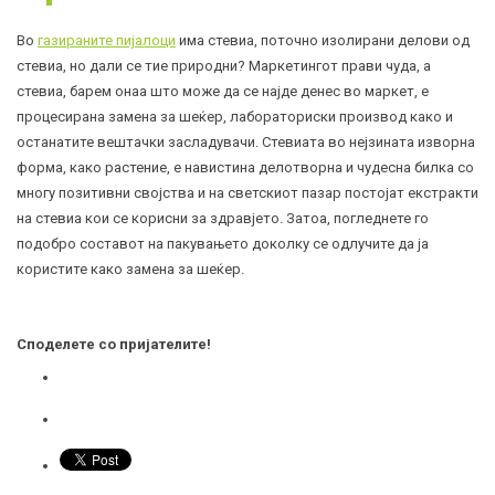
Во
газираните пијалоци
има стевиа, поточно изолирани делови од
стевиа, но дали се тие природни? Маркетингот прави чуда, а
стевиа, барем онаа што може да се најде денес во маркет, е
процесирана замена за шеќер, лабораториски производ како и
останатите вештачки засладувачи. Стевиата во нејзината изворна
форма, како растение, е навистина делотворна и чудесна билка со
многу позитивни својства и на светскиот пазар постојат екстракти
на стевиа кои се корисни за здравјето. Затоа, погледнете го
подобро составот на пакувањето доколку се одлучите да ја
користите како замена за шеќер.
Споделете со пријателите!