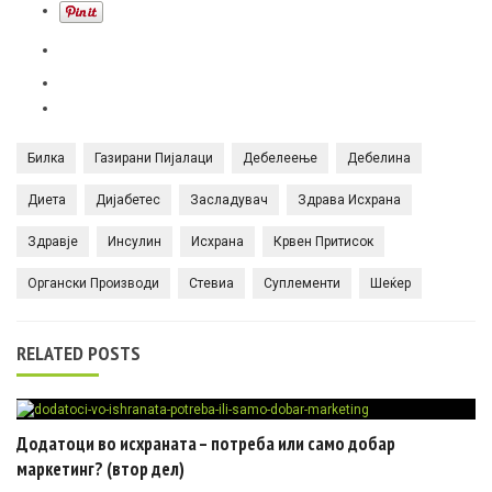
Билка
Газирани Пијалаци
Дебелеење
Дебелина
Диета
Дијабетес
Засладувач
Здрава Исхрана
Здравје
Инсулин
Исхрана
Крвен Притисок
Органски Производи
Стевиа
Суплементи
Шеќер
RELATED POSTS
Додатоци во исхраната – потреба или само добар
маркетинг? (втор дел)