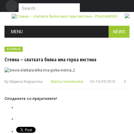
Search for:
Дома
Маркетинг
Контакт
Skip to content
MENU
NEWS
ИСХРАНА
Стевиа – слатката билка има горка вистина
By
Марина Верушеска
Marina Verusheska
On
15/09/2015
0
Споделете со пријателите!