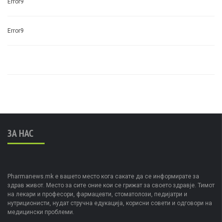
Error9
Error9
ЗА НАС
Pharmanews.mk е вашето место кога сакате да се информирате за
здрав живот. Место за сите оние кои се грижат за своето здравје. Тимот
на лекари и професори, фармацевти, стоматолози, педијатри и
нутриционисти, нудат стручна едукација, корисни совети и одговори на
медицински проблеми.