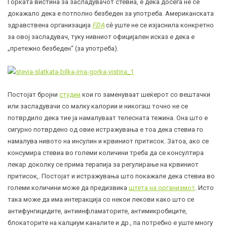
Горката вистина за засладувачот стевиа, е дека досега не се
докажало дека е потполно безбеден за употреба. Американската
здравствена организација
FDA
сѐ уште не се изјаснила конкретно
за овој засладувач, туку нивниот официјален исказ е дека е
„претежно безбеден“ (за употреба).
Постојат бројни
студии
кои го заменуваат шеќерот со вештачки
или засладувачи со малку калории и никогаш точно не се
потврдило дека тие ја намалуваат телесната тежина. Она што е
сигурно потврдено од овие истражувања е тоа дека стевиа го
намалува нивото на инсулин и крвиниот притисок. Затоа, ако се
консумира стевиа во големи количини треба да се консултира
лекар доколку се прима терапија за регулирање на крвиниот
притисок,. Постојат и истражувања што покажале дека стевиа во
големи количини може да предизвика
штета на организмот
. Исто
така може да има интеракција со некои лекови како што се
антифунгицидите, антиинфламаторите, антимикробиците,
блокаторите на калциум каналите и др., па потребно е уште многу