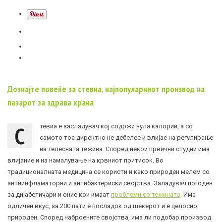
Дознајте повеќе за стевиа, најпопуларниот производ на
пазарот за здрава храна
С
тевиа е засладувач кој содржи нула калории, а со
самото тоа директно не дебелее и влијае на регулирање
на телесната тежина. Според некои првични студии има
влијание и на намалување на крвниот притисок. Во
традиционалната медицина се користи и како природен мелем со
антиинфламаторни и антибактериски својства. Заладувач погоден
за дијабетичари и оние кои имаат
проблеми со тежината
. Има
одличен вкус, за 200 пати е посладок од шеќерот и е целосно
природен. Според наброените својства, има ли подобар производ