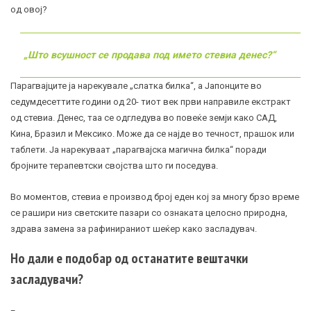
од овој?
„Што всушност се продава под името стевиа денес?“
Парагвајците ја нарекувале „слатка билка“, а Јапонците во
седумдесеттите години од 20- тиот век први направиле екстракт
од стевиа. Денес, таа се одгледува во повеќе земји како САД,
Кина, Бразил и Мексико. Може да се најде во течност, прашок или
таблети. Ја нарекуваат „парагвајска магична билка“ поради
бројните терапевтски својства што ги поседува.
Во моментов, стевиа е производ број еден кој за многу брзо време
се рашири низ светските пазари со ознаката целосно природна,
здрава замена за рафинираниот шеќер како засладувач.
Но дали е подобар од останатите вештачки
засладувачи?