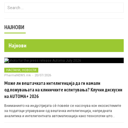
Search for:
НАЈНОВИ
Најнови
,
НАСТАНИ
НОВОСТИ
PharmaNEWS.mk
-
20/07/2026
Може ли вештачката интелигенција да ги намали
одложувањата на клиничките испитувања? Клучни дискусии
на AUTOMA+ 2026
Вниманието на индустријата сè повеќе се насочува кон екосистемите
за податоци управувани од вештачка интелигенција, напредната
аналитика и интелигентната автоматизација како технологии што
овозможуваат поефикасни клинички истражувања засновани на
докази.