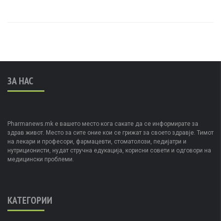
ЗА НАС
Pharmanews.mk е вашето место кога сакате да се информирате за
здрав живот. Место за сите оние кои се грижат за своето здравје. Тимот
на лекари и професори, фармацевти, стоматолози, педијатри и
нутриционисти, нудат стручна едукација, корисни совети и одговори на
медицински проблеми.
КАТЕГОРИИ