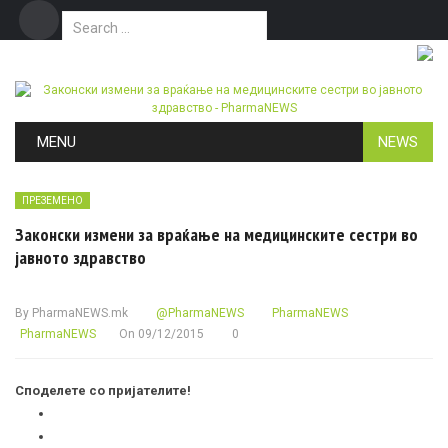
Search for:
Дома
Маркетинг
Контакт
Skip to content
MENU
NEWS
ПРЕЗЕМЕНО
Законски измени за враќање на медицинските сестри во
јавното здравство
By
PharmaNEWS.mk
@PharmaNEWS
PharmaNEWS
PharmaNEWS
On
09/12/2015
0
Споделете со пријателите!