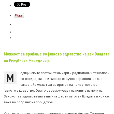
Можност за враќање во јавното здравство најави Владата
на Република Македонија
М
едицинските сестри, техничари и радиолошки технолози
со средно, вишо и високо стручно образование ако
сакаат, ќе можат да се вратат од приватното во
јавното здравство. Ова го овозможуваат најновите измени на
Законот за здравствена заштита што ги изготви Владата и кои се
веќе во собраниска процедура.
Како што соопшти вчера ресорниот министер Никола Тодоров,