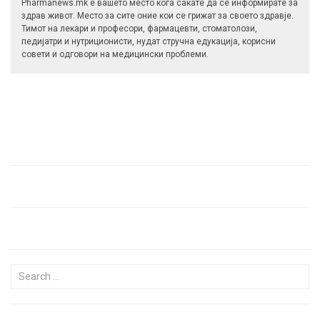
Pharmanews.mk е вашето место кога сакате да се информирате за
здрав живот. Место за сите оние кои се грижат за своето здравје.
Тимот на лекари и професори, фармацевти, стоматолози,
педијатри и нутриционисти, нудат стручна едукација, корисни
совети и одговори на медицински проблеми.
Search for: