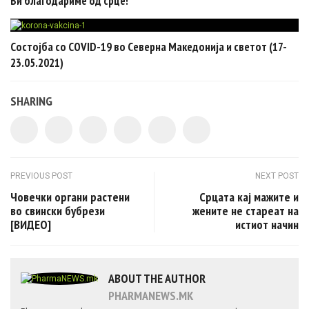
Ви благодариме од срце!
Состојба со COVID-19 во Северна Македонија и светот (17-
23.05.2021)
SHARING
Post navigation
PREVIOUS POST
NEXT POST
Човечки органи растени
Срцата кај мажите и
во свински бубрези
жените не стареат на
[ВИДЕО]
истиот начин
ABOUT THE AUTHOR
PHARMANEWS.MK