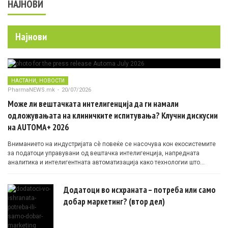
НАЈНОВИ
Најнови
,
НАСТАНИ
НОВОСТИ
PharmaNEWS.mk
-
20/07/2026
Може ли вештачката интелигенција да ги намали
одложувањата на клиничките испитувања? Клучни дискусии
на AUTOMA+ 2026
Вниманието на индустријата сè повеќе се насочува кон екосистемите
за податоци управувани од вештачка интелигенција, напредната
аналитика и интелигентната автоматизација како технологии што
овозможуваат поефикасни клинички истражувања засновани на
докази.
Додатоци во исхраната – потреба или само
добар маркетинг? (втор дел)