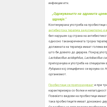
инфекции итн.
„Одржувањето на здравата цревн
здравје.“
Континуирана употреба на
пробиотици
антибиотска терапија задолжително е 
бил нарушен од страна на антибиотикот
односно таканаречената тројна терапиј
должината на терапија имаат голема в
што би довело до дијареа. Покрај упот
Lactobacillus acidophilus, Lactobacillus ca
препорачува и употреба на специјален 
Pylopass
кој специфично се врзува со
H
организмот.
Пробиотици се препорачуваат
и при тр
карактеризира со болки и нелагодност 
Повеќето видови на пробиотици имаат 
така пробиотиците имаат докажано деј
Се разбира не сите видови пробиотици