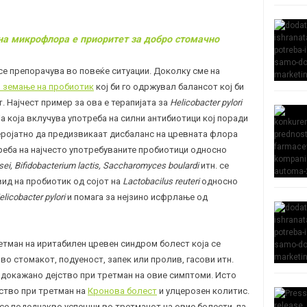
а микрофлора е приоритет за добро стомачно
се препорачува во повеќе ситуации. Доколку сме на
и земање на пробиотик
кој би го одржувал балансот кој би
. Најчест пример за ова е терапијата за
Helicobacter pylori
а која вклучува употреба на силни антибиотици кој поради
еројатно да предизвикаат дисбаланс на цревната флора
реба на најчесто употребуваните пробиотици односно
sei, Bifidobacterium lactis, Saccharomyces boulardi
итн. се
вид на
пробиотик
од сојот на
Lactobacilus reuteri
односно
elicobacter pylori
и помага за нејзино исфрлање од
етман на иритабилен цревен синдром болест која се
во стомакот, подуеност, запек или пролив, гасови итн.
докажано дејство при третман на овие симптоми. Исто
ство при третман на
Кронова болест
и улцерозен колитис.
 се подеднакво успешни во третманот на овие болести, па