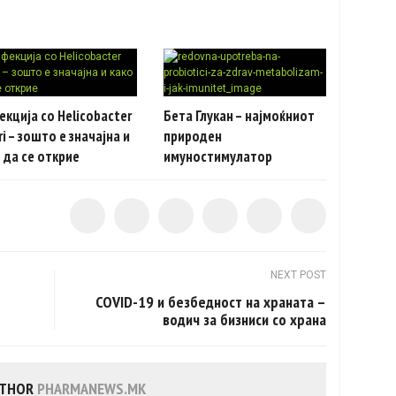
кција со Helicobacter
Бета Глукан – најмоќниот
ri – зошто е значајна и
природен
 да се открие
имуностимулатор
NEXT POST
COVID-19 и безбедност на храната –
водич за бизниси со храна
UTHOR
PHARMANEWS.MK