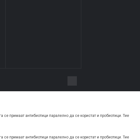
га се примаат антибиотици паралелно да се користат и пробиотици. Тие
га се примаат антибиотици паралелно да се користат и пробиотици. Тие