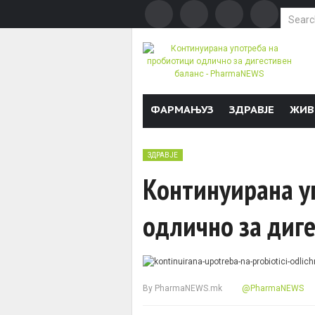
Search f
Skip to content
ФАРМАЊУЗ
ЗДРАВЈЕ
ЖИВ
ЗДРАВЈЕ
Континуирана у
одлично за диге
By
PharmaNEWS.mk
@PharmaNEWS