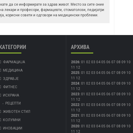
кате да се информирате за здрав живот. Место за сите оние
 на лекари и професори, фармацевти, стоматолози, педијатри
ија, корисни совети и одговори на медицински проблеми.
КАТЕГОРИИ
АРХИВА
ФАРМАЦИЈА
2026
:
01
02
03
04
05
06
07
08
09
10
11
12
МЕДИЦИНА
2025
:
01
02
03
04
05
06
07
08
09
10
11
12
ЗДРАВЈЕ
2024
:
01
02
03
04
05
06
07
08
09
10
ФИТНЕС
11
12
2023
:
01
02
03
04
05
06
07
08
09
10
ИСХРАНА
11
12
РЕЦЕПТИ
2022
:
01
02
03
04
05
06
07
08
09
10
11
12
ЖИВОТЕН СТИЛ
2021
:
01
02
03
04
05
06
07
08
09
10
КОЛУМНИ
11
12
2020
:
01
02
03
04
05
06
07
08
09
10
ИНОВАЦИИ
11
12