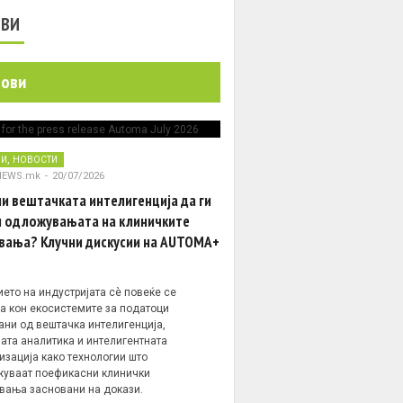
ОВИ
нови
,
НИ
НОВОСТИ
NEWS.mk
-
20/07/2026
и вештачката интелигенција да ги
 одложувањата на клиничките
вања? Клучни дискусии на AUTOMA+
ето на индустријата сè повеќе се
а кон екосистемите за податоци
ани од вештачка интелигенција,
ата аналитика и интелигентната
изација како технологии што
уваат поефикасни клинички
вања засновани на докази.