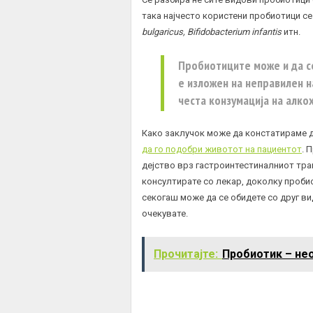
така најчесто користени пробиотици с
bulgaricus, Bifidobacterium infantis
итн.
Пробиотиците може и да с
е изложен на неправилен н
честа конзумација на алкох
Како заклучок може да констатираме 
да го подобри животот на пациентот
. 
дејство врз гастроинтестиналниот трак
консултирате со лекар, доколку пробио
секогаш може да се обидете со друг вид
очекувате.
Прочитајте:
Пробиотик – нео