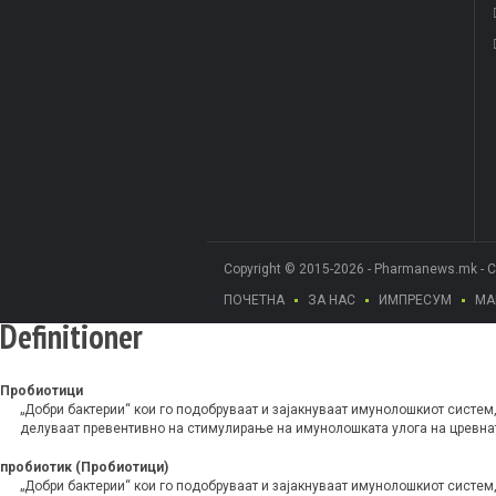
Copyright © 2015-2026 - Pharmanews.mk - 
ПОЧЕТНА
ЗА НАС
ИМПРЕСУМ
МА
Definitioner
Пробиотици
„Добри бактерии“ кои го подобруваат и зајакнуваат имунолошкиот систем
делуваат превентивно на стимулирање на имунолошката улога на цревна
пробиотик (Пробиотици)
„Добри бактерии“ кои го подобруваат и зајакнуваат имунолошкиот систем