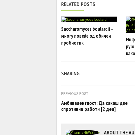
RELATED POSTS
Saccharomyces boulardii –
многу повеќе од обичен
Инфе
пробиотик
pylo
како
SHARING
Post navigation
PREVIOUS POST
Амбивалентност: Да сакаш две
спротивни работи [2 дел]
ABOUT THE A