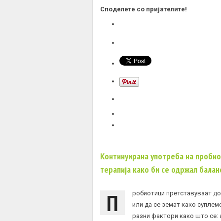
Споделете со пријателите!
Континуирана употреба на пробио
терапија како би се одржал балан
П
робиотици претставуваат
до
или да се земат како суплем
разни фактори како што се: 