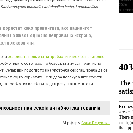
е
Sacharomyces buolardi, Lactobacilus lactis, Lactobacillus
е користат како превентива, ако пациентот
ачин на живот односно неправилна исхрана,
ол и лекови итн.
дека
редовната примена на пробиотици може значително
Пробиотиците се генерално безбедни и имаат позитивно
т. Сепак при подолготрајна употреба секогаш треба да се
тикот кој го користите не ги дава посакуваните ефекти
 на пробиотик кој би ви ги дал резултатите што ги
пходност при секоја антибиотска терапија
М-р фарм
Соња Пецевска