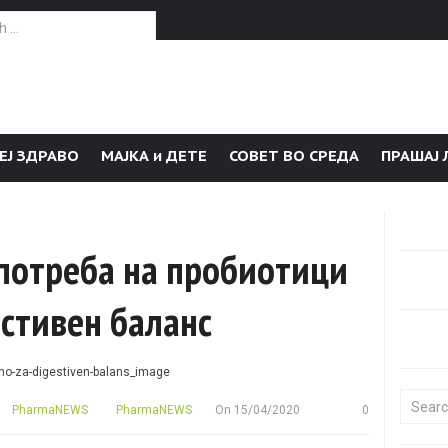
or:
ЕЈ ЗДРАВО
МАЈКА и ДЕТЕ
СОВЕТ ВО СРЕДА
ПРАШАЈ 
потреба на пробиотици
стивен баланс
Search f
PharmaNEWS
PharmaNEWS
On
15/04/2020
0