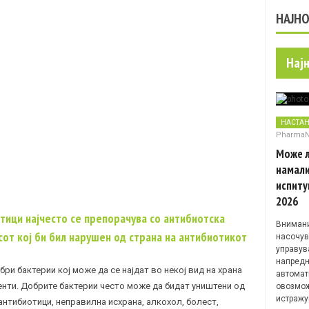
НАЈН
Нај
НАСТА
Pharma
Може л
намали
испиту
2026
тици најчесто се препорачува со антибиотска
Внимани
сот кој би бил нарушен од страна на антибиотикот
насочув
управув
напредн
бри бактерии
кој може да се најдат во некој вид на храна
автомат
енти. Добрите бактерии често може да бидат уништени од
овозмож
истражу
антибиотици, неправилна исхрана, алкохол, болест,