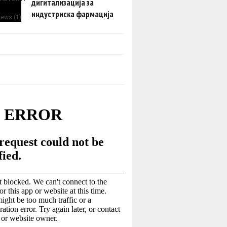
дигитализација за
индустриска фармација