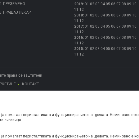
ПРЕЗЕМЕНО
2019
:
01
02
03
04
05
06
07
08
09
10
11
12
ПРАШАЈ ЛЕКАР
2018
:
01
02
03
04
05
06
07
08
09
10
11
12
2017
:
01
02
03
04
05
06
07
08
09
10
11
12
2016
:
01
02
03
04
05
06
07
08
09
10
11
12
2015
:
01
02
03
04
05
06
07
08
09
10
11
12
Сите права се заштитени
РКЕТИНГ
КОНТАКТ
, ја помагаат перисталтиката и функционирањето на цревата. Неминовно е ко
та лигавица.
, ја помагаат перисталтиката и функционирањето на цревата. Неминовно е ко