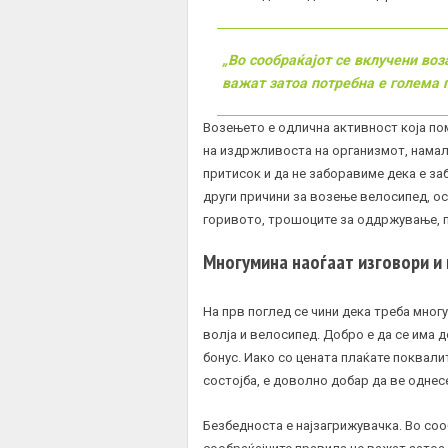
„Во сообраќајот се вклучени воз
важат затоа потребна е голема 
Возењето е одлична активност која по
на издржливоста на организмот, намал
притисок и да не заборавиме дека е з
други причини за возење велосипед, о
горивото, трошоците за оддржување, п
Многумина наоѓаат изговори и 
На прв поглед се чини дека треба мног
волја и велосипед. Добро е да се има 
бонус. Иако со цената плаќате поквали
состојба, е доволно добар да ве однес
Безбедноста е најзагрижувачка. Во со