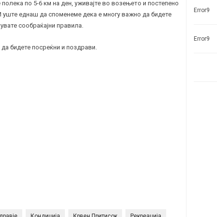
е полека по 5-6 км на ден, уживајте во возењето и постепено
Error9
 И уште еднаш да споменеме дека е многу важно да бидете
увате сообраќајни правила.
Error9
 да бидете посреќни и поздрави.
дравје
Кондиција
Крвен Притисок
Рекреација