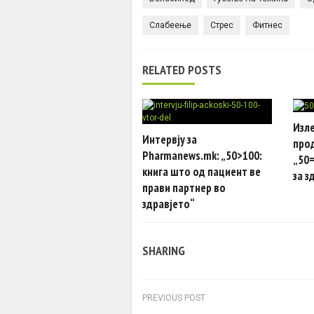
Слабеење
Стрес
Фитнес
RELATED POSTS
Изле
Интервју за
про
Pharmanews.mk: „50>100:
„50=
книга што од пациент ве
за з
прави партнер во
здравјето“
SHARING
Post navigation
PREVIOUS POST