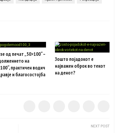
зе од печат „50>100“ –
Зошто појадокот е
должението на
најважен оброк во текот
100“, практичен водич
на денот?
дравје и благосостојба
NEXT POST