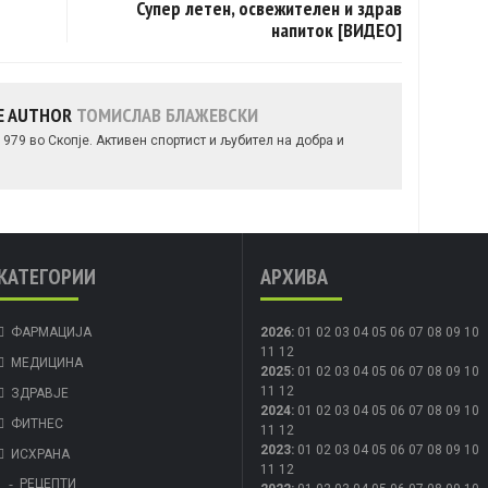
Супер летен, освежителен и здрав
напиток [ВИДЕО]
E AUTHOR
ТОМИСЛАВ БЛАЖЕВСКИ
979 во Скопје. Активен спортист и љубител на добра и
КАТЕГОРИИ
АРХИВА
ФАРМАЦИЈА
2026
:
01
02
03
04
05
06
07
08
09
10
11
12
МЕДИЦИНА
2025
:
01
02
03
04
05
06
07
08
09
10
11
12
ЗДРАВЈЕ
2024
:
01
02
03
04
05
06
07
08
09
10
ФИТНЕС
11
12
2023
:
01
02
03
04
05
06
07
08
09
10
ИСХРАНА
11
12
РЕЦЕПТИ