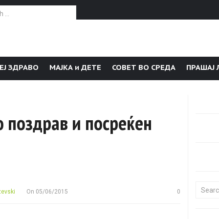
or:
ЕЈ ЗДРАВО
МАЈКА и ДЕТЕ
СОВЕТ ВО СРЕДА
ПРАШАЈ 
о поздрав и посреќен
Search f
zevski
On
05/06/2015
0