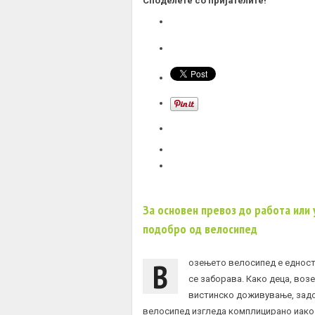
Споделете со пријателите!
За основен превоз до работа или 
подобро од велосипед
В
озењето велосипед е едност
се заборава. Како деца, во
вистинско доживување, задо
велосипед изгледа комплицирано иако 