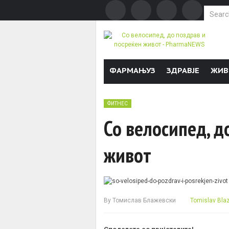
Search f
Skip to content
ФАРМАЊУЗ
ЗДРАВЈЕ
ЖИВ
ФИТНЕС
Со велосипед, д
живот
By
Томислав Блажевски
Tomislav Bla