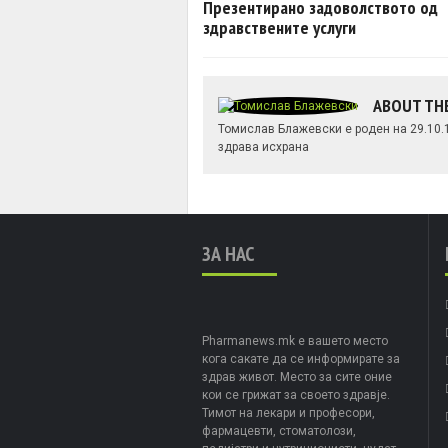
Презентирано задоволството од
здравствените услуги
ABOUT TH
Томислав Блажевски е роден на 29.10.1
здрава исхрана
ЗА НАС
Pharmanews.mk е вашето место
кога сакате да се информирате за
здрав живот. Место за сите оние
кои се грижат за своето здравје.
Тимот на лекари и професори,
фармацевти, стоматолози,