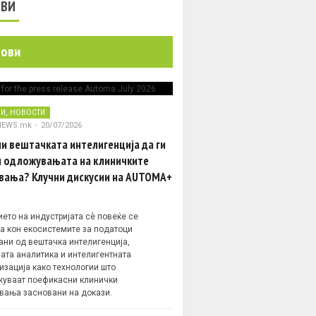
ОВИ
нови
,
НИ
НОВОСТИ
NEWS.mk
-
20/07/2026
и вештачката интелигенција да ги
 одложувањата на клиничките
вања? Клучни дискусии на AUTOMA+
ето на индустријата сè повеќе се
а кон екосистемите за податоци
ани од вештачка интелигенција,
ата аналитика и интелигентната
изација како технологии што
уваат поефикасни клинички
вања засновани на докази.