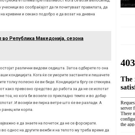
 потребна е голема претпазливост кога се вози велосипед.
учесници во сообраќајот да ги почитуваат правилата, да
 на кривини и секако подобро е да возат на дневна
п во Република Македонија, сезона
постојат различни видови седишта. Затоа одберете го она
лаши кондицијата. Кога ќе се уморите застанете и пешачете
те толку полесно ќе ви биде. Кондицијата бргу се стекнува.
от како превозно средство до работа за да не се испотат
не тоа, но кога би возеле со прикладно темпо и во добар
спотат. И возејќи ве пирка ветре што ќе ве разлади. А
 ранец или корпа.
јважно е да знаете на почеток да не се форсирате.
 во однос на другите вежби и на телото му треба време да