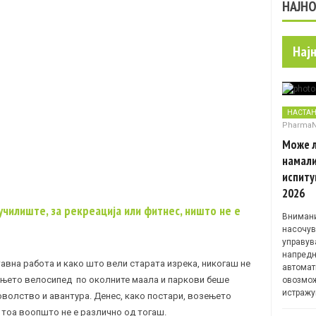
НАЈН
Нај
НАСТА
Pharma
Може л
намали
испиту
2026
училиште, за рекреација или фитнес, ништо не е
Внимани
насочув
управув
напредн
авна работа и како што вели старата изрека, никогаш не
автомат
зењето велосипед по околните маала и паркови беше
овозмож
истражу
волство и авантура. Денес, како постари, возењето
тоа воопшто не е различно од тогаш.