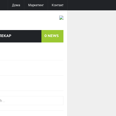
Дома
Маркетинг
Контакт
ЛЕКАР
0
NEWS
or: