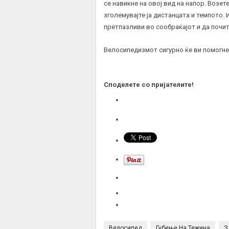
се навикне на овој вид на напор. Возет
зголемувајте ја дистанцата и темпото.
претпазливи во сообраќајот и да почит
Велосипедизмот сигурно ќе ви помогне
Споделете со пријателите!
Велосипед
Губење На Тежина
З