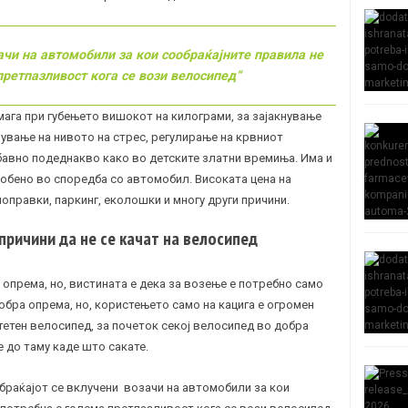
ачи на автомобили за кои сообраќајните правила не
претпазливост кога се вози велосипед“
мага при губењето вишокот на килограми, за зајакнување
ување на нивото на стрес, регулирање на крвниот
абавно подеднакво како во детските златни времиња. Има и
собено во споредба со автомобил. Високата цена на
оправки, паркинг, еколошки и многу други причини.
причини да не се качат на велосипед
у опрема, но, вистината е дека за возење е потребно само
добра опрема, но, користењето само на кацига е огромен
тетен велосипед, за почеток секој велосипед во добра
е до таму каде што сакате.
обраќајот се вклучени возачи на автомобили за кои