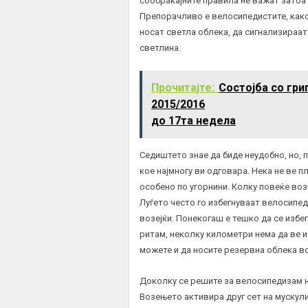
сообраќајните правила не важат затоа
Препорачливо е велосипедистите, како 
носат светла облека, да сигнализираат
светлина.
Прочитајте:
Состојба со гри
2015/2016
до 17та недела
Седиштето знае да биде неудобно, но, 
кое најмногу ви одговара. Нека не ве п
особено по угорнини. Колку повеќе вози
Луѓето често го избегнуваат велосипед
возејќи. Понекогаш е тешко да се избег
ритам, неколку километри нема да ве и
можете и да носите резервна облека во
Доколку се решите за велосипедизам на
Возењето активира друг сет на мускули