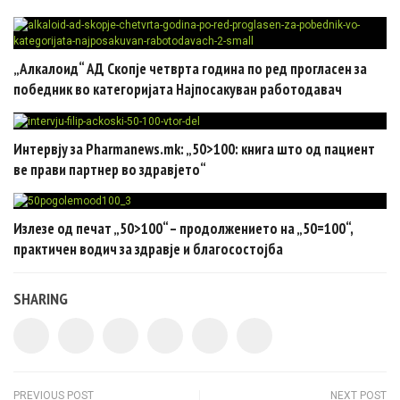
„Алкалоид“ АД Скопје четврта година по ред прогласен за
победник во категоријата Најпосакуван работодавач
Интервју за Pharmanews.mk: „50>100: книга што од пациент
ве прави партнер во здравјето“
Излезе од печат „50>100“ – продолжението на „50=100“,
практичен водич за здравје и благосостојба
SHARING
PREVIOUS POST
NEXT POST