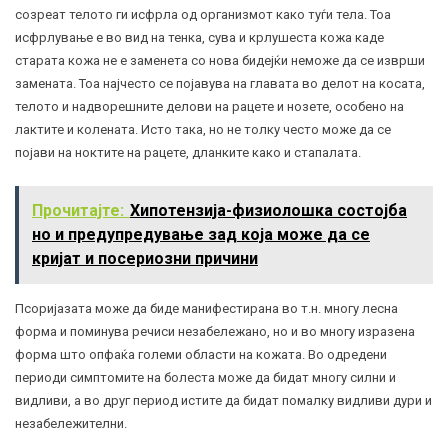
созреат телото ги исфрла од организмот како туѓи тела. Тоа
исфрлување е во вид на тенка, сува и крлушеста кожа каде
старата кожа не е заменета со нова бидејќи неможе да се изврши
замената. Тоа најчесто се појавува на главата во делот на косата,
телото и надворешните делови на рацете и нозете, особено на
лактите и колената. Исто така, но не толку често може да се
појави на ноктите на рацете, дланките како и стапалата.
Прочитајте:
Хипотензија-физиолошка состојба
но и предупредување зад коja може да се
кријат и посериозни причини
Псоријазата може да биде манифестирана во т.н. многу лесна
форма и поминува речиси незабележано, но и во многу изразена
форма што опфаќа големи области на кожата. Во одредени
периоди симптомите на болеста може да бидат многу силни и
видливи, а во друг период истите да бидат помалку видливи дури и
незабележителни.