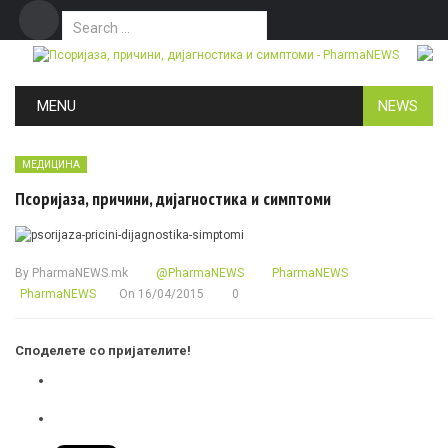
Search for:
Дома
Маркетинг
Контакт
Skip to content
MENU
NEWS
МЕДИЦИНА
Псоријаза, причини, дијагностика и симптоми
By
PharmaNEWS.mk
@PharmaNEWS
PharmaNEWS
PharmaNEWS
On
16/04/2015
0
Споделете со пријателите!