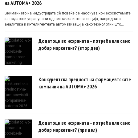
на AUTOMA+ 2026
Вниманието на индустријата сè повеќе се насочува кон екосистемите
за податоци управувани од вештачка интелигенција, напредната
аналитика и интелигентната автоматизација како технологии што
овозможуваат поефикасни клинички истражувања засновани на
докази.
Додатоци во исхраната – потреба или само
добар маркетинг? (втор дел)
Конкурентска предност на фармацевтските
компании на AUTOMA+ 2026
Додатоци во исхраната – потреба или само
добар маркетинг? (прв дел)