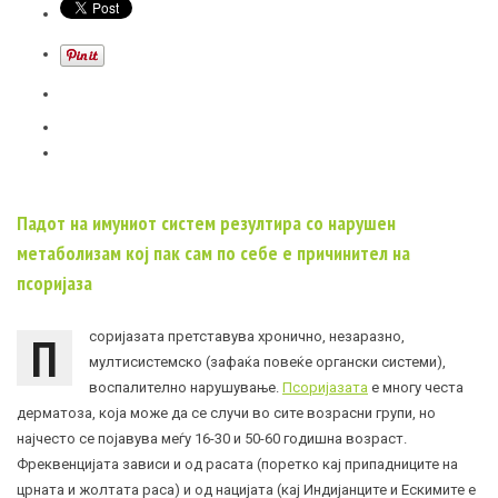
Падот на имуниот систем резултира со нарушен
метаболизам кој пак сам по себе е причинител на
псоријаза
П
соријазата претставува хронично, незаразно,
мултисистемско (зафаќа повеќе органски системи),
воспалително нарушување.
Псоријазата
е многу честа
дерматоза, која може да се случи во сите возрасни групи, но
најчесто се појавува меѓу 16-30 и 50-60 годишна возраст.
Фреквенцијата зависи и од расата (поретко кај припадниците на
црната и жолтата раса) и од нацијата (кај Индијанците и Ескимите е