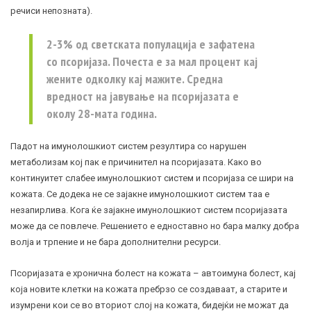
речиси непозната).
2-3% од светската популација е зафатена
со псоријаза. Почеста е за мал процент кај
жените одколку кај мажите. Средна
вредност на јавување на псоријазата е
околу 28-мата година.
Падот на имунолошкиот систем резултира со нарушен
метаболизам кој пак е причинител на псоријазата. Како во
континуитет слабее имунолошкиот систем и псоријаза се шири на
кожата. Се додека не се зајакне имунолошкиот систем таа е
незапирлива. Кога ќе зајакне имунолошкиот систем псоријазата
може да се повлече. Решението е едноставно но бара малку добра
волја и трпение и не бара дополнителни ресурси.
Псоријазата е хронична болест на кожата – автоимуна болест, кај
која новите клетки на кожата пребрзо се создаваат, а старите и
изумрени кои се во вториот слој на кожата, бидејќи не можат да