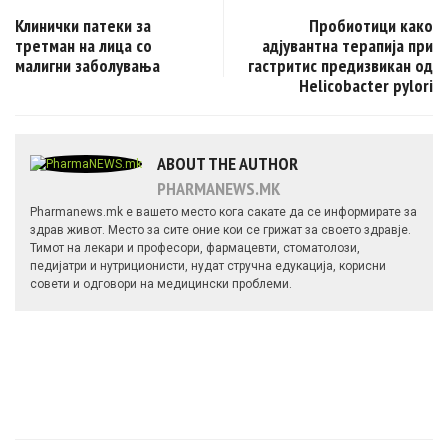
Post navigation
Клинички патеки за
Пробиотици како
третман на лица со
адјувантна терапија при
малигни заболувања
гастритис предизвикан од
Helicobacter pylori
ABOUT THE AUTHOR
PHARMANEWS.MK
Pharmanews.mk е вашето место кога сакате да се информирате за
здрав живот. Место за сите оние кои се грижат за своето здравје.
Тимот на лекари и професори, фармацевти, стоматолози,
педијатри и нутриционисти, нудат стручна едукација, корисни
совети и одговори на медицински проблеми.