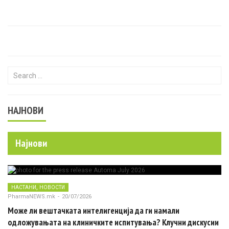
Search for:
НАЈНОВИ
Најнови
,
НАСТАНИ
НОВОСТИ
PharmaNEWS.mk
-
20/07/2026
Може ли вештачката интелигенција да ги намали
одложувањата на клиничките испитувања? Клучни дискусии