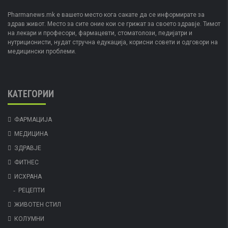
Pharmanews.mk е вашето место кога сакате да се информирате за
здрав живот. Место за сите оние кои се грижат за своето здравје. Тимот
на лекари и професори, фармацевти, стоматолози, педијатри и
нутриционисти, нудат стручна едукација, корисни совети и одговори на
медицински проблеми.
КАТЕГОРИИ
ФАРМАЦИЈА
МЕДИЦИНА
ЗДРАВЈЕ
ФИТНЕС
ИСХРАНА
РЕЦЕПТИ
ЖИВОТЕН СТИЛ
КОЛУМНИ