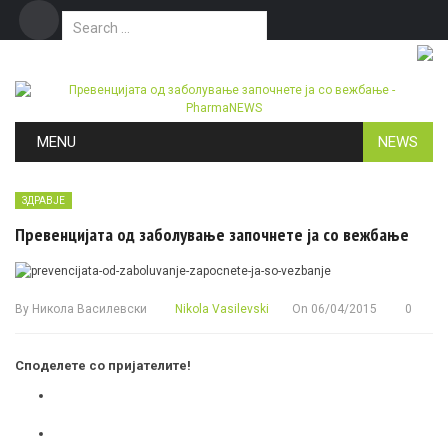
Search for:
Дома
Маркетинг
Контакт
Skip to content
MENU
NEWS
ЗДРАВЈЕ
Превенцијата од заболување започнете ја со вежбање
By
Никола Василевски
Nikola Vasilevski
On
06/04/2015
0
Споделете со пријателите!