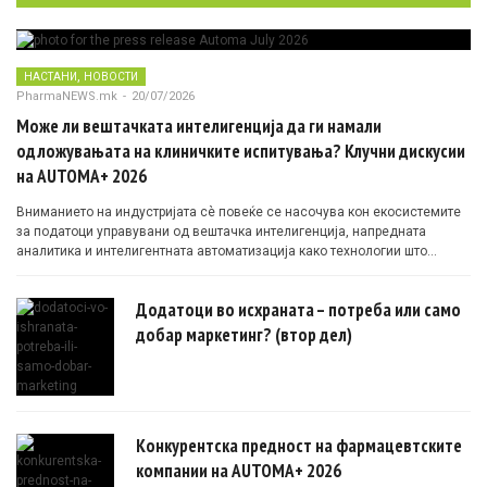
,
НАСТАНИ
НОВОСТИ
PharmaNEWS.mk
-
20/07/2026
Може ли вештачката интелигенција да ги намали
одложувањата на клиничките испитувања? Клучни дискусии
на AUTOMA+ 2026
Вниманието на индустријата сè повеќе се насочува кон екосистемите
за податоци управувани од вештачка интелигенција, напредната
аналитика и интелигентната автоматизација како технологии што
овозможуваат поефикасни клинички истражувања засновани на
докази.
Додатоци во исхраната – потреба или само
добар маркетинг? (втор дел)
Конкурентска предност на фармацевтските
компании на AUTOMA+ 2026