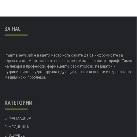
ЗА НАС
Pharmanews.mk е вашето место кога сакате да се информирате за
здрав живот. Место за сите оние кои се грижат за своето здравје. Тимот
на лекари и професори, фармацевти, стоматолози, педијатри и
нутриционисти, нудат стручна едукација, корисни совети и одговори на
медицински проблеми.
КАТЕГОРИИ
ФАРМАЦИЈА
МЕДИЦИНА
ЗДРАВЈЕ