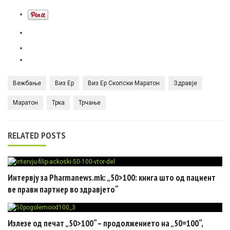
Вежбање
Виз Ер
Виз Ер Скопски Маратон
Здравје
Маратон
Трка
Трчање
RELATED POSTS
Интервју за Pharmanews.mk: „50>100: книга што од пациент
ве прави партнер во здравјето“
Излезе од печат „50>100“ – продолжението на „50=100“,