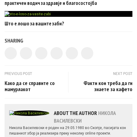
практичен водич за здравје и благосостојба
Што е лошо за вашите заби?
SHARING
Post navigation
PREVIOUS POST
NEXT POST
Како да се справите со
Факти кои треба да ги
мамурлакот
знаете за кафето
ABOUT THE AUTHOR
НИКОЛА
ВАСИЛЕВСКИ
Никола Василевски е роден на 29.05.1980 во Скопје, пасијата кон
пишаниот збор ја реализира преку неколку online проекти.