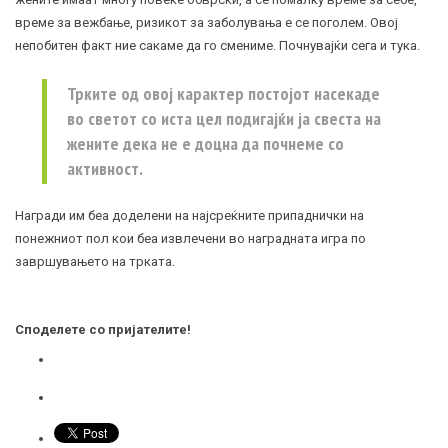
време за вежбање, ризикот за заболувања е се поголем. Овој
непобитен факт ние сакаме да го смениме. Почнувајќи сега и тука.
Трките од овој карактер постојот насекаде
во светот со иста цел подигајќи ја свеста на
жените дека не е доцна да почнеме со
активност.
Награди им беа доделени на најсреќните припаднички на
понежниот пол кои беа извлечени во наградната игра по
завршувањето на трката.
Споделете со пријателите!