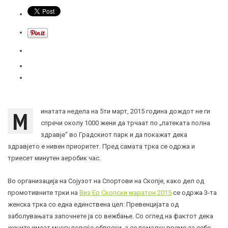
М
инатата недела на 5ти март, 2015 година дождот не ги
спречи околу 1000 жени да трчаат по „патеката полна
здравје“ во Градскиот парк и да покажат дека
здравјето е нивен приоритет. Пред самата трка се одржа и
триесет минутен аеробик час.
Во организација на Сојузот на Спортови на Скопје, како дел од
промотивните трки на
Виз Ер Скопски маратон 2015
се одржа 3-та
женска трка со една единствена цел: Превенцијата од
заболувањата започнете ја со вежбање. Со оглед на фактот дека
жените имаат многу повеќе обврски, а се помалку време за себе,