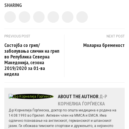
SHARING
Post navigation
PREVIOUS POST
NEXT POST
Состојба со грип/
Моларна бременост
заболувања слични на грип
во Република Северна
Македонија, сезона
2019/2020 за 01-ва
недела
ABOUT THE AUTHOR
Д-Р
КОРНЕЛИЈА ЃОРЃИЕСКА
Д-р Корнелија Ѓорѓиеска, доктор по општа медицина е родена на
14.08.1993 во Прилеп. Активен член на ММСА и ЕМСА. Има
одлично познавање на англискиот, германскиот и шпанскиот
јазик. Ги обожава тимските спортови и дружењето, а нејзиното