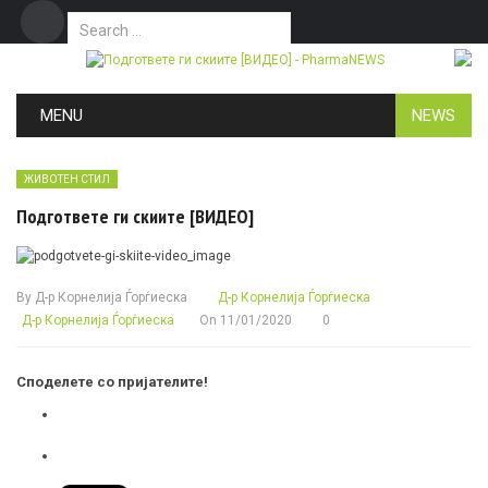
Search for:
Дома
Маркетинг
Контакт
Skip to content
MENU
NEWS
ЖИВОТЕН СТИЛ
Подгответе ги скиите [ВИДЕО]
By
Д-р Корнелија Ѓорѓиеска
Д-р Корнелија Ѓорѓиеска
Д-р Корнелија Ѓорѓиеска
On
11/01/2020
0
Споделете со пријателите!