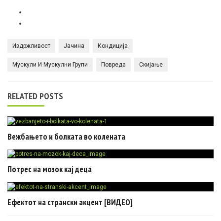
Издржливост
Јачина
Кондиција
Мускули И Мускулни Групи
Повреда
Скијање
RELATED POSTS
Вежбањето и болката во колената
Потрес на мозок кај деца
Ефектот на странски акцент [ВИДЕО]