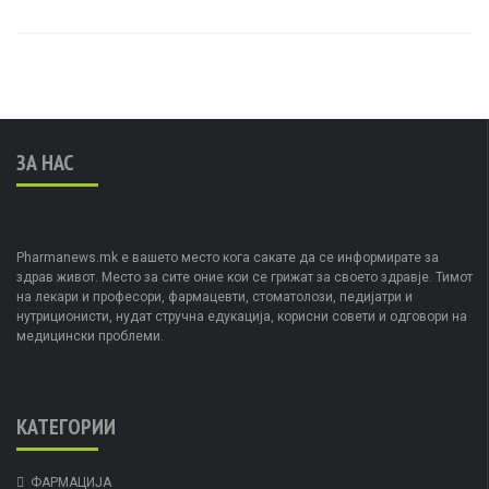
ЗА НАС
Pharmanews.mk е вашето место кога сакате да се информирате за
здрав живот. Место за сите оние кои се грижат за своето здравје. Тимот
на лекари и професори, фармацевти, стоматолози, педијатри и
нутриционисти, нудат стручна едукација, корисни совети и одговори на
медицински проблеми.
КАТЕГОРИИ
ФАРМАЦИЈА