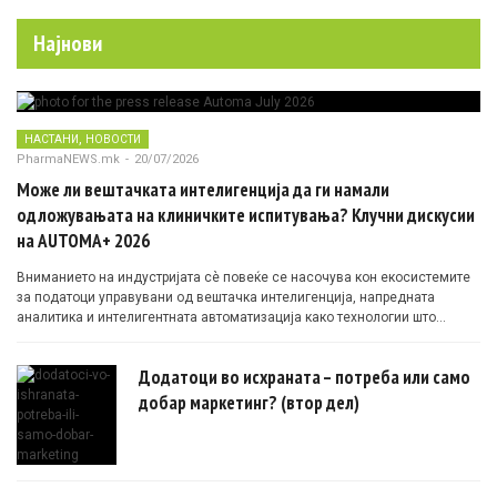
Најнови
,
НАСТАНИ
НОВОСТИ
PharmaNEWS.mk
-
20/07/2026
Може ли вештачката интелигенција да ги намали
одложувањата на клиничките испитувања? Клучни дискусии
на AUTOMA+ 2026
Вниманието на индустријата сè повеќе се насочува кон екосистемите
за податоци управувани од вештачка интелигенција, напредната
аналитика и интелигентната автоматизација како технологии што
овозможуваат поефикасни клинички истражувања засновани на
докази.
Додатоци во исхраната – потреба или само
добар маркетинг? (втор дел)