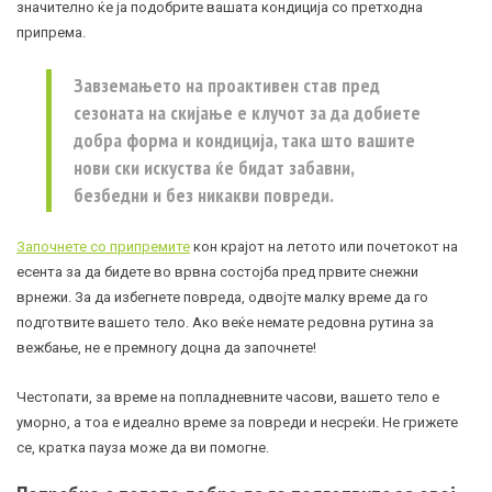
значително ќе ја подобрите вашата кондиција со претходна
припрема.
Завземањето на проактивен став пред
сезоната на скијање е клучот за да добиете
добра форма и кондиција, така што вашите
нови ски искуства ќе бидат забавни,
безбедни и без никакви повреди.
Започнете со припремите
кон крајот на летото или почетокот на
есента за да бидете во врвна состојба пред првите снежни
врнежи. За да избегнете повреда, одвојте малку време да го
подготвите вашето тело. Ако веќе немате редовна рутина за
вежбање, не е премногу доцна да започнете!
Честопати, за време на попладневните часови, вашето тело е
уморно, а тоа е идеално време за повреди и несреќи. Не грижете
се, кратка пауза може да ви помогне.