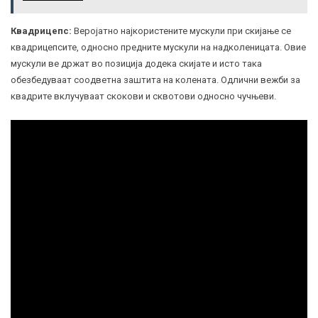
Квадрицепс:
Веројатно најкористените мускули при скијање се
квадрицепсите, односно предните мускули на надколеницата. Овие
мускули ве држат во позиција додека скијате и исто така
обезбедуваат соодветна заштита на колената. Одлични вежби за
квадрите вклучуваат скокови и сквотови односно чучњеви.