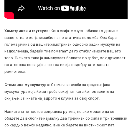
Хамстринзи и глутеуси:
Кога скијате спуст, обично го држите
вашето тело во флексибилна но статична положба. Ова бара
голема јачина од вашите хамстринзи односно задни мускули на
надколеница, бидејќи тие помагаат да го стабилизирате вашето
тело. Тие исто така ја намалуваат болката во грбот, ве одржуваат
во атлетска позиција, а со тоа вие ја подобрувате вашата
рамнотежа!
Стомачна мускулатура:
Стомачни вежби за градење јака
мускулатура која ќе ви треба секој пат кога ќе помислите на
скијање. Јачината на јадрото е клучна за овој спорт!
Навистина не постои совршена рутина, но ако можете да се
обидете да вклопите најмалку два тренинзи со сила и три тренинзи
со кардио вежби неделно, вие ќе бидете на вистинскиот пат.