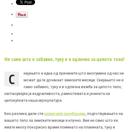
Не само што е забавно, туку е и одлично за целото тело!
С
кијањето e една од причините што многумина од нас не
можат да ги дочекаат зимските месеци. Скијањето не е
само забавно, туку е и одлична вежба за целото тело,
нагласувајќи ја издржливоста, рамнотежата и јачината на
целокупната наша мускулатура.
Без разлика дали сте
скијач или сноубордер
, подготвувањето на
вашето тело за зимските месеци е клучно. Вие не само што ќе
имате многу покорисно време поминато на планината, туку и