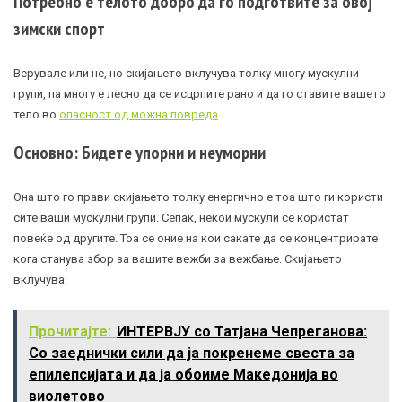
Потребно е телото добро да го подготвите за овој
зимски спорт
Верувале или не, но скијањето вклучува толку многу мускулни
групи, па многу е лесно да се исцрпите рано и да го ставите вашето
тело во
опасност од можна повреда
.
Основно: Бидете упорни и неуморни
Она што го прави скијањето толку енергично е тоа што ги користи
сите ваши мускулни групи. Сепак, некои мускули се користат
повеќе од другите. Тоа се оние на кои сакате да се концентрирате
кога станува збор за вашите вежби за вежбање. Скијањето
вклучува:
Прочитајте:
ИНТЕРВЈУ со Татјана Чепреганова:
Со заеднички сили да ја покренеме свеста за
епилепсијата и да ја обоиме Македонија во
виолетово