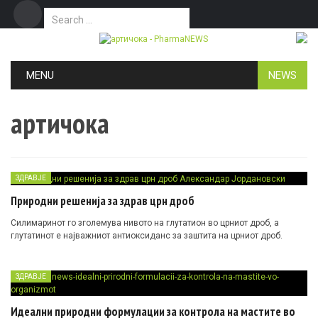
Search for:
Дома
Маркетинг
Контакт
Skip to content
MENU
NEWS
артичока
ЗДРАВЈЕ
Природни решенија за здрав црн дроб
Силимаринот го зголемува нивото на глутатион во црниот дроб, а
глутатинот е најважниот антиоксиданс за заштита на црниот дроб.
ЗДРАВЈЕ
Идеални природни формулации за контрола на мастите во