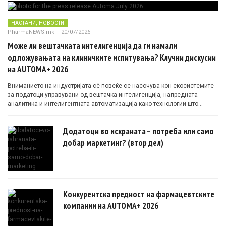
,
НАСТАНИ
НОВОСТИ
PharmaNEWS.mk
-
20/07/2026
Може ли вештачката интелигенција да ги намали
одложувањата на клиничките испитувања? Клучни дискусии
на AUTOMA+ 2026
Вниманието на индустријата сè повеќе се насочува кон екосистемите
за податоци управувани од вештачка интелигенција, напредната
аналитика и интелигентната автоматизација како технологии што
овозможуваат поефикасни клинички истражувања засновани на
докази.
Додатоци во исхраната – потреба или само
добар маркетинг? (втор дел)
Конкурентска предност на фармацевтските
компании на AUTOMA+ 2026