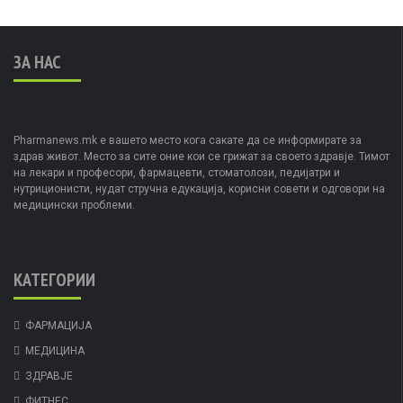
ЗА НАС
Pharmanews.mk е вашето место кога сакате да се информирате за
здрав живот. Место за сите оние кои се грижат за своето здравје. Тимот
на лекари и професори, фармацевти, стоматолози, педијатри и
нутриционисти, нудат стручна едукација, корисни совети и одговори на
медицински проблеми.
КАТЕГОРИИ
ФАРМАЦИЈА
МЕДИЦИНА
ЗДРАВЈЕ
ФИТНЕС