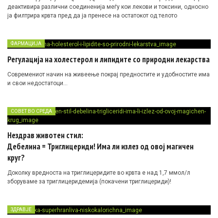
деактивира различни соединенија меѓу кои лекови и токсини, односно
ја филтрира крвта пред да ја пренесе на остатокот од телото
ФАРМАЦИЈА
Регулација на холестерол и липидите со природни лекарства
Современиот начин на живеење покрај предностите и удобностите има
и свои недостатоци…
СОВЕТ ВО СРЕДА
Нездрав животен стил:
Дебелина = Триглицериди! Има ли излез од овој магичен
круг?
Доколку вредноста на триглицеридите во крвта е над 1,7 ммол/л
зборуваме за триглицеридемија (покачени триглицериди)!
ЗДРАВЈЕ