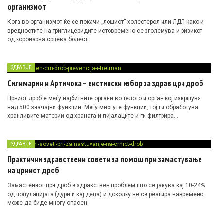
организмот
Кога во организмот ќе се покачи „лошиот“ холестерол или ЛДЛ како и
вредностите на триглицеридите истовремено се зголемува и ризикот
од коронарна срцева болест.
ЗДРАВЈЕ
Силимарин и Артичока – вистински избор за здрав црн дроб
Црниот дроб е меѓу најбитните органи во телото и орган коj извршува
над 500 значајни функции. Меѓу многуте функции, тој ги обработува
хранливите материи од храната и пијалаците и ги филтрира
потенцијално токсичните супстанции од крвта кои сме ги внеле преку
храната или на друг начин.
ЗДРАВЈЕ
Практични здравствени совети за помош при замастување
на црниот дроб
Замастениот црн дроб е здравствен проблем што се јавува кај 10-24%
од популацијата (дури и кај деца) и доколку не се реагира навремено
може да биде многу опасен.