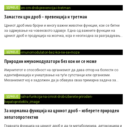
ЗДРАВЈЕ
Замастен црн дроб – превенција и третман
Црниот дроб има бројни и многу важни животни функции, кои се битни
за одржување на човековото здравје. Една од важните функции на
црниот дроб е продукција на жолчка, која е неопходна за разградување
на мастите, а помага и во апсорпцијата на супстанциите растворливи
во масти, како и апсорпцијата на витамините А, Д, Е и К.
ЗДРАВЈЕ
Природни имуномодулатори без кои не се може
Имунитетот е способност на организмот да дава отпор на болести со
идентификација и уништување на туѓи супстанци или организми.
Механизмот кој е задолжен да ја обавува оваа примарна задача за
одбрана на нашиот организам е имунолошкиот систем.
ЗДРАВЈЕ
За нормална функција на црниот дроб – изберете природен
хепатопротектив
Главната функција на црниот дроб е да ги метаболизира, детоксицира и