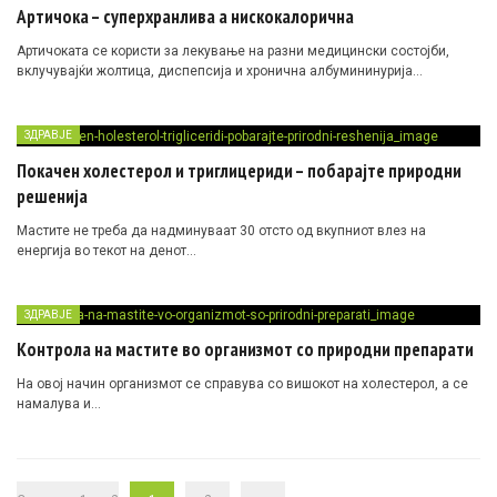
Артичока – суперхранлива а нискокалорична
Артичоката се користи за лекување на разни медицински состојби,
вклучувајќи жолтица, диспепсија и хронична албумининурија…
ЗДРАВЈЕ
Покачен холестерол и триглицериди – побарајте природни
решенија
Мастите не треба да надминуваат 30 отсто од вкупниот влез на
енергија во текот на денот…
ЗДРАВЈЕ
Контрола на мастите во организмот со природни препарати
На овој начин организмот се справува со вишокот на холестерол, а се
намалува и…