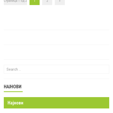
Страница 1 од 2
1
2
»
Search for:
НАЈНОВИ
Најнови