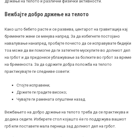
држење на телото и различни физички активности.
Вежбајте добро држење на телото
Како што бебето расте и се развива, центарот на гравитација кај
бремените жени се менува напред. За да избегнете постојано
навалување нанапред, пробајте почесто да се исправувате бидејќи
тоа може да ви помогне да ги затегнете мускулите во долниот дел
на грбот и да придонесе ублажување за болките во грбот за време
на бременоста. За да одржите добра положба на телото
практикувајте ги следниве совети:
Стојте исправени;
Држете ги градите високо;
Чувајте ги рамената опуштени назад.
Вежбањето на добро држење на телото треба да се практикува и
додека седите. Изберете стол којашто ќе го поддржува вашиот
грб или поставете мала перница зад долниот дел на грбот.