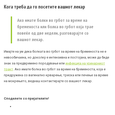
Кога треба да го посетите вашиот лекар
Ако имате болки во грбот за време на
бременоста или болка во грбот која трае
повеќе од две недели, разговарајте со
вашиот лекар.
Имајте на ум дека болката во грбот за време на бременоста не е
невообичаена, но доколку е интензивна и постојана, може да биде
знак за предвремено породување или
инфекција на уринарниот
тракт
. Ако имате болка во грбот за време на бременоста, која е
придружена со вагинално крварење, треска или печење за време
на мокрењето, веднаш контактирајте со вашиот лекар.
Споделете со пријателите!