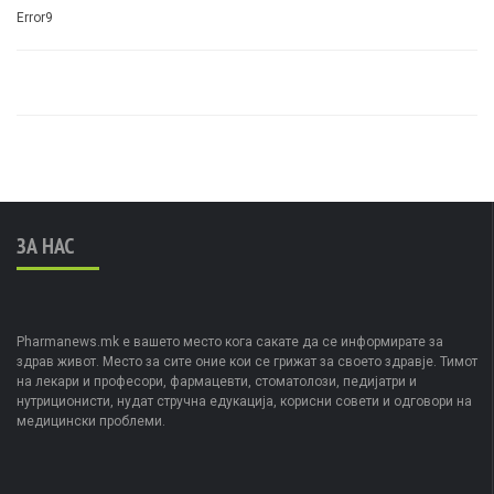
Error9
ЗА НАС
Pharmanews.mk е вашето место кога сакате да се информирате за
здрав живот. Место за сите оние кои се грижат за своето здравје. Тимот
на лекари и професори, фармацевти, стоматолози, педијатри и
нутриционисти, нудат стручна едукација, корисни совети и одговори на
медицински проблеми.