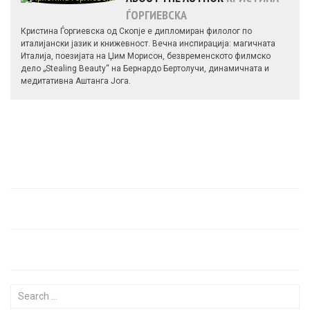
ЃОРГИЕВСКА
Кристина Ѓоргиевска од Скопје е дипломиран филолог по
италијански јазик и книжевност. Вечна инспирација: магичната
Италија, поезијата на Џим Морисон, безвременското филмско
дело „Stealing Beauty“ на Бернардо Бертолучи, динамичната и
медитативна Аштанга Јога.
Search for: