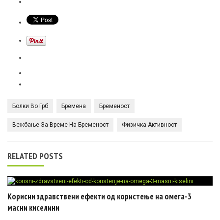
Болки Во Грб
Бремена
Бременост
Вежбање За Време На Бременост
Физичка Активност
RELATED POSTS
Корисни здравствени ефекти од користење на омега-3
масни киселини