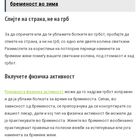
бременост во зима
Спијте на страна, не на грб
За да спречите или да ги ублажите болките во грбот, пробајте да
спиете на страна, а не на грб, со едно или двете колена свиткани.
Размислете за користење на потпорни перници наменети за
бремени жени помеѓу вашите свиткани колена, под стомакот и зад
грбот.
Вклучете физичка активност
Редовната физичка активност
може да го задржи грбот исправен
и да ја ублажи болката за време на бременоста. Сепак, во
зависност од бременоста, се препорачува да се консултирате со
вашиот лекар, дали и кој тип на физичка активност би можеле да
ја практикувате во бременоста. Жените во бременост вообичаено
практикуваат правење на полесни вежби за истегнување или јога
наменета за бремени жени.