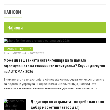
НАЈНОВИ
Најнови
,
НАСТАНИ
НОВОСТИ
PharmaNEWS.mk
-
20/07/2026
Може ли вештачката интелигенција да ги намали
одложувањата на клиничките испитувања? Клучни дискусии
на AUTOMA+ 2026
Вниманието на индустријата сè повеќе се насочува кон екосистемите
за податоци управувани од вештачка интелигенција, напредната
аналитика и интелигентната автоматизација како технологии што
овозможуваат поефикасни клинички истражувања засновани на
докази.
Додатоци во исхраната – потреба или само
добар маркетинг? (втор дел)