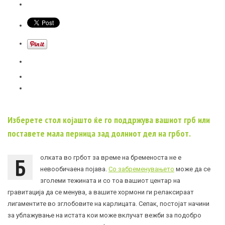
Изберете стол којашто ќе го поддржува вашиот грб или
поставете мала перница зад долниот дел на грбот.
Б
олката во грбот за време на бременоста не е
невообичаена појава.
Со забременувањето
може да се
зголеми тежината и со тоа вашиот центар на
гравитација да се менува, а вашите хормони ги релаксираат
лигаментите во зглобовите на карлицата. Сепак, постојат начини
за ублажување на истата кои може вклучат вежби за подобро