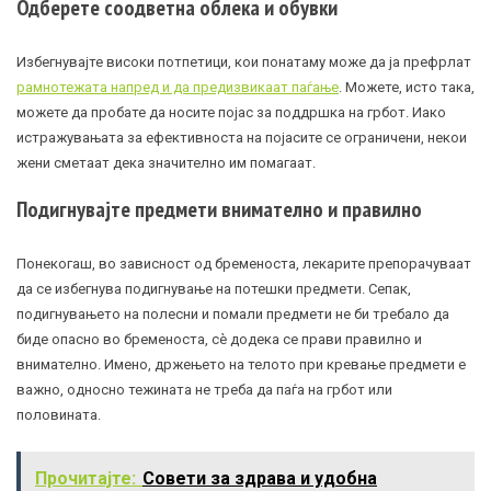
Одберете соодветна облека и обувки
Избегнувајте високи потпетици, кои понатаму може да ја префрлат
рамнотежата напред и да предизвикаат паѓање
. Можете, исто така,
можете да пробате да носите појас за поддршка на грбот. Иако
истражувањата за ефективноста на појасите се ограничени, некои
жени сметаат дека значително им помагаат.
Подигнувајте предмети внимателно и правилно
Понекогаш, во зависност од бременоста, лекарите препорачуваат
да се избегнува подигнување на потешки предмети. Сепак,
подигнувањето на полесни и помали предмети не би требало да
биде опасно во бременоста, сè додека се прави правилно и
внимателно. Имено, држењето на телото при кревање предмети е
важно, односно тежината не треба да паѓа на грбот или
половината.
Прочитајте:
Совети за здрава и удобна