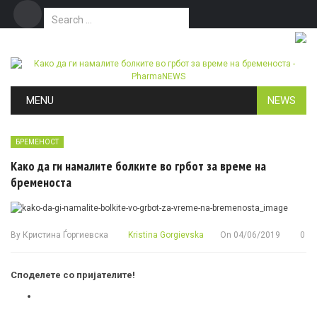
Search for:
Дома
Маркетинг
Контакт
Skip to content
MENU
NEWS
БРЕМЕНОСТ
Како да ги намалите болките во грбот за време на
бременоста
By
Кристина Ѓоргиевска
Kristina Gorgievska
On
04/06/2019
0
Споделете со пријателите!