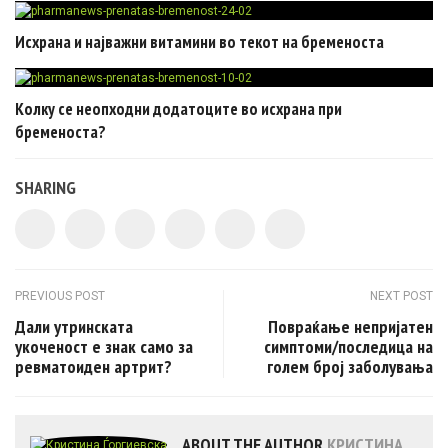
Исхрана и најважни витамини во текот на бременоста
Колку се неопходни додатоците во исхрана при
бременоста?
SHARING
Post navigation
PREVIOUS POST
NEXT POST
Дали утринската
Повраќање непријатен
укоченост е знак само за
симптоми/последица на
ревматоиден артрит?
голем број заболувања
ABOUT THE AUTHOR
КРИСТИНА