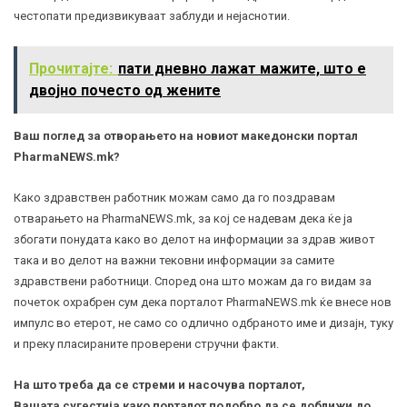
честопати предизвикуваат заблуди и нејаснотии.
Прочитајте:
пати дневно лажат мажите, што е
двојно почесто од жените
Ваш поглед за отворањето на новиот македонски портал
PharmaNEWS.mk?
Како здравствен работник можам само да го поздравам
отварањето на PharmaNEWS.mk, за кој се надевам дека ќе ја
збогати понудата како во делот на информации за здрав живот
така и во делот на важни тековни информации за самите
здравствени работници. Според она што можам да го видам за
почеток охрабрен сум дека порталот PharmaNEWS.mk ќе внесе нов
импулс во етерот, не само со одлично одбраното име и дизајн, туку
и преку пласираните проверени стручни факти.
На што треба да се стреми и насочува порталот,
Вашата сугестија како порталот подобро да се доближи до