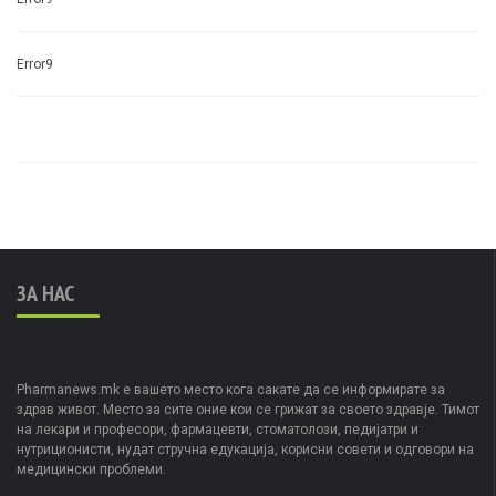
Error9
ЗА НАС
Pharmanews.mk е вашето место кога сакате да се информирате за
здрав живот. Место за сите оние кои се грижат за своето здравје. Тимот
на лекари и професори, фармацевти, стоматолози, педијатри и
нутриционисти, нудат стручна едукација, корисни совети и одговори на
медицински проблеми.