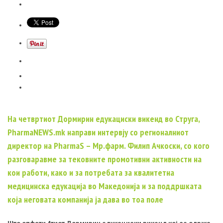
На четвртиот Дормирин едукациски викенд во Струга,
PharmaNEWS.mk направи интервју со регионалниот
директор на PharmaS – Мр.фарм. Филип Ачкоски, со кого
разговаравме за тековните промотивни активности на
кои работи, како и за потребата за квалитетна
медицинска едукација во Македонија и за поддршката
која неговата компанија ја дава во тоа поле