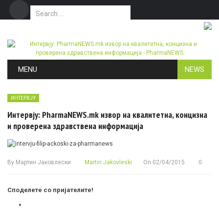
Search for:
Дома
Маркетинг
Контакт
Skip to content
MENU
NEWS
ИНТЕРВЈУ
Интервју: PharmaNEWS.mk извор на квалитетна, концизна
и проверена здравствена информација
By
Мартин Јаковлески
Martin Jakovleski
On
02/04/2015
0
Споделете со пријателите!