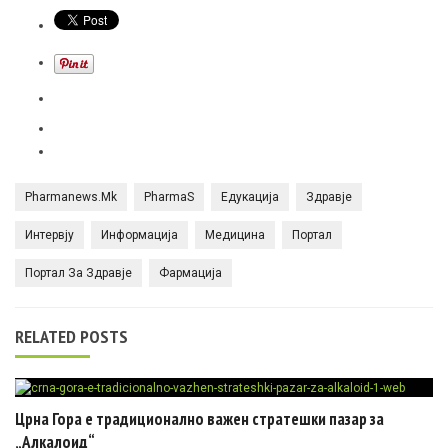
Pharmanews.mk
PharmaS
Едукација
Здравје
Интервју
Информација
Медицина
Портал
Портал За Здравје
Фармација
RELATED POSTS
Црна Гора e традиционално важен стратешки пазар за
„Алкалоид“