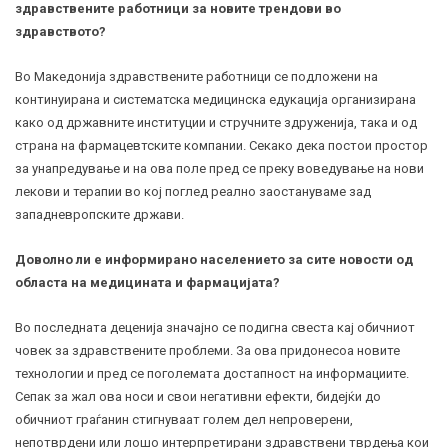
здравствените работници за новите трендови во
здравството?
Во Македонија здравствените работници се подложени на
континуирана и систематска медицинска едукација организирана
како од државните институции и стручните здруженија, така и од
страна на фармацевтските компании. Секако дека постои простор
за унапредување и на ова поле пред се преку воведување на нови
лекови и терапии во кој поглед реално заостануваме зад
западневропските држави.
Доволно ли е информирано населението за сите новости од
областа на медицината и фармацијата?
Во последната деценија значајно се подигна свеста кај обичниот
човек за здравствените проблеми. За ова придонесоа новите
технологии и пред се поголемата достапност на информациите.
Сепак за жал ова носи и свои негативни ефекти, бидејќи до
обичниот граѓанин стигнуваат голем дел непроверени,
непотврдени или лошо интерпретирани здравствени тврдења кои