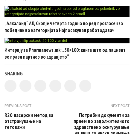
„Алкалоид“ АД Скопје четврта година по ред прогласен за
победник во категоријата Најпосакуван работодавач
Интервју за Pharmanews.mk: „50>100: книга што од пациент
ве прави партнер во здравјето“
SHARING
Post navigation
PREVIOUS POST
NEXT POST
R20 ласерски метод за
Потребни документи за
отстранување на
прием во задолжителното
тетоважи
здравствено осигурување
на лица со ниски примања