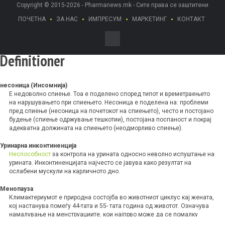
Copyright © 2015-2026 - Pharmanews.mk - Сите права се заштитени
ПОЧЕТНА
ЗА НАС
ИМПРЕСУМ
МАРКЕТИНГ
КОНТАКТ
Definitioner
несоница (Инсомнија)
Е недоволно спиење. Тоа е поделено според типот и времетраењето
на нарушувањето при спиењето. Несоница е поделена на: проблеми
пред спиење (несоница на почетокот на спиењето), често и постојано
будење (спиење одржување тешкотии), постојана поспаност и покрај
адекватна должината на спиењето (неодморливо спиење).
Уринарна инконтиненција
Неспособност
за контрола на урината односно неволно испуштање на
урината. Инконтиненцијата најчесто се јавува како резултат на
ослабени мускули на карличното дно.
Менопауза
Климактериумот е природна состојба во животниот циклус кај жената,
кој настанува помеѓу 44-тата и 55- тата година од животот. Означува
намалување на менструациите, кои најпрво може да се помалку
обилни и нередовни, пред сосем да престанат.