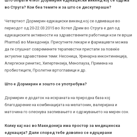
Што опфати 4тиот Дормирин едукациски викенд кој се одржа
во Струга? Кои беа темите и за што се дискутираше?
Четвртиот Дормирин едукациски викенд кој се одвиваше во
периодот од 20-22.03.2015 во Хотел Дрим во Струга е дел од
едукациските активности на здравствените работници кои ги врши
PharmaS во Македонија. Присутните лекари и фармацевти можеа
да ги слушнат современите терапевстки пристапи за повеќе
актуелни здравствени теми:
Несоница
,
Уринарна инконтиненција
,
Алергиски ринитис, Хипертензија,
Менопауза
, Примена на
пробиотиците, Пролетни вртоглавици и др.
Што е Дормирин и зошто се употребува?
Дормирин е додаток на исхраната на природна база кој
благодарение на комбинацијата на мелатонин, валеријана и
маточина го олеснува заспивањето и одржувањето на мирен сон.
Колку кај нас во Македонија има простор за медицинска
едукација? Дали според тебе доволно се едуцирани