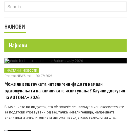
Search for:
НАЈНОВИ
Најнови
,
НАСТАНИ
НОВОСТИ
PharmaNEWS.mk
-
20/07/2026
Може ли вештачката интелигенција да ги намали
одложувањата на клиничките испитувања? Клучни дискусии
на AUTOMA+ 2026
Вниманието на индустријата сè повеќе се насочува кон екосистемите
за податоци управувани од вештачка интелигенција, напредната
аналитика и интелигентната автоматизација како технологии што
овозможуваат поефикасни клинички истражувања засновани на
докази.