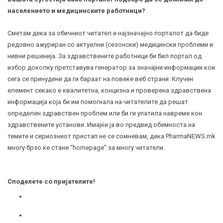
населението и медицинските работници?
Сметам дека за обичниот читател е најзначајно порталот да биде
редовно ажуриран со актуелни (сезонски) медицински проблеми и
нивни решенија. За здравствените работници би бил портал од
избор доколку претставува генератор за значајни информации кои
сега се принудени да ги бараат на повеќе веб страни. Клучен
елемент секако е квалитетна, концизна и проверена здравствена
информација која би им помогнала на читателите да решат
определен здравствен проблем или би ги упатила навреме кон
здравствените установи. Имајќи ја во предвид обемноста на
темите и сериозниот пристап не се сомневам, дека PharmaNEWS.mk
многу брзо ќе стане “homepage” за многу читатели.
Споделете со пријателите!