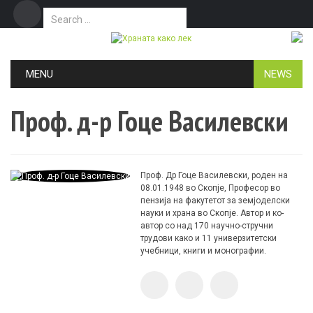
Search for:
Дома
Маркетинг
Контакт
Skip to content
MENU
NEWS
Проф. д-р Гоце Василевски
Проф. Др Гоце Василевски, роден на
08.01.1948 во Скопје, Професор во
пензија на факутетот за земјоделски
науки и храна во Скопје. Автор и ко-
автор со над 170 научно-стручни
трудови како и 11 универзитетски
учебници, книги и монографии.