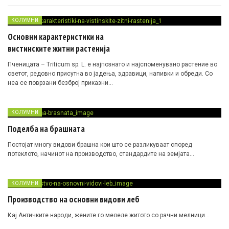
КОЛУМНИ
Основни карактеристики на
вистинските житни растенија
Пченицата – Triticum sp. L. е најпознато и најспоменувано растение во
светот, редовно присутна во јадења, здравици, напивки и обреди. Со
неа се поврзани безброј приказни…
КОЛУМНИ
Поделба на брашната
Постојат многу видови брашна кои што се разликуваат според
потеклото, начинот на производство, стандардите на земјата…
КОЛУМНИ
Производство на основни видови леб
Кај Античките народи, жените го мелеле житото со рачни мелници…