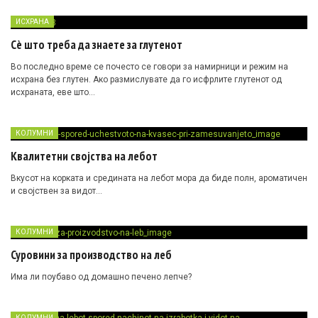
ИСХРАНА
Сè што треба да знаете за глутенот
Во последно време се почесто се говори за намирници и режим на
исхрана без глутен. Ако размислувате да го исфрлите глутенот од
исхраната, еве што…
КОЛУМНИ
Квалитетни својства на лебот
Вкусот на корката и средината на лебот мора да биде полн, ароматичен
и својствен за видот…
КОЛУМНИ
Суровини за производство на леб
Има ли поубаво од домашно печено лепче?
КОЛУМНИ