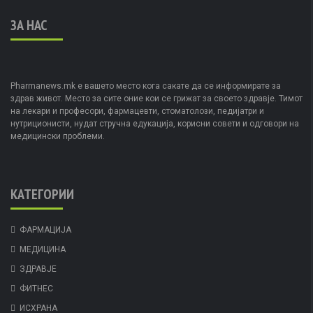
ЗА НАС
Pharmanews.mk е вашето место кога сакате да се информирате за
здрав живот. Место за сите оние кои се грижат за своето здравје. Тимот
на лекари и професори, фармацевти, стоматолози, педијатри и
нутриционисти, нудат стручна едукација, корисни совети и одговори на
медицински проблеми.
КАТЕГОРИИ
ФАРМАЦИЈА
МЕДИЦИНА
ЗДРАВЈЕ
ФИТНЕС
ИСХРАНА