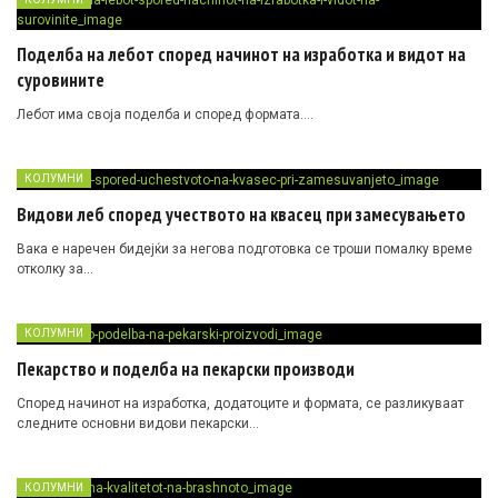
Поделба на лебот според начинот на изработка и видот на
суровините
Лебот има своја поделба и според формата….
КОЛУМНИ
Видови леб според учеството на квасец при замесувањето
Вака е наречен бидејќи за негова подготовка се троши помалку време
отколку за…
КОЛУМНИ
Пекарство и поделба на пекарски производи
Според начинот на изработка, додатоците и формата, се разликуваат
следните основни видови пекарски…
КОЛУМНИ