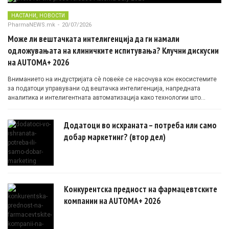
,
НАСТАНИ
НОВОСТИ
PharmaNEWS.mk
-
20/07/2026
Може ли вештачката интелигенција да ги намали
одложувањата на клиничките испитувања? Клучни дискусии
на AUTOMA+ 2026
Вниманието на индустријата сè повеќе се насочува кон екосистемите
за податоци управувани од вештачка интелигенција, напредната
аналитика и интелигентната автоматизација како технологии што
овозможуваат поефикасни клинички истражувања засновани на
докази.
Додатоци во исхраната – потреба или само
добар маркетинг? (втор дел)
Конкурентска предност на фармацевтските
компании на AUTOMA+ 2026