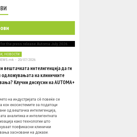
ОВИ
нови
,
НИ
НОВОСТИ
NEWS.mk
-
20/07/2026
и вештачката интелигенција да ги
 одложувањата на клиничките
вања? Клучни дискусии на AUTOMA+
ето на индустријата сè повеќе се
а кон екосистемите за податоци
ани од вештачка интелигенција,
ата аналитика и интелигентната
изација како технологии што
уваат поефикасни клинички
вања засновани на докази.