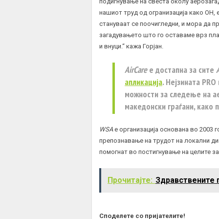
подигнување на свеста околу аерозага
нашиот труд од огранизација како ОН,
стануваат се поочигледни, и мора да 
загадувањето што го оставаме врз пла
и внуци.“ кажа Горјан.
AirCare
е достапна за сите
апликација
. Нејзината PRO
можности за следење на ае
македонски граѓани, како
WSA
е организација основана во 2003 
препознавање на трудот на локални ди
помогнат во постигнување на целите з
Прочитајте:
Здравствените 
Споделете со пријателите!