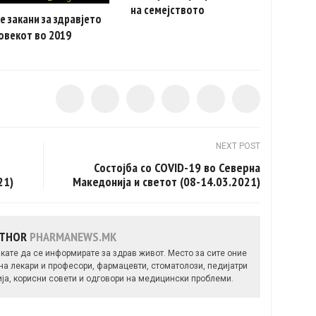
на семејството
е закани за здравјето
овекот во 2019
NEXT POST
Состојба со COVID-19 во Северна
21)
Македонија и светот (08-14.03.2021)
UTHOR
PHARMANEWS.MK
кате да се информирате за здрав живот. Место за сите оние
 на лекари и професори, фармацевти, стоматолози, педијатри
ија, корисни совети и одговори на медицински проблеми.