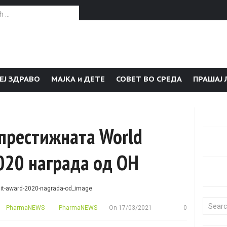
or:
ЕЈ ЗДРАВО
МАЈКА и ДЕТЕ
СОВЕТ ВО СРЕДА
ПРАШАЈ 
и престижната World
020 награда од ОН
Search f
PharmaNEWS
PharmaNEWS
On
17/03/2021
0