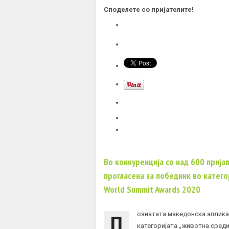
Споделете со пријателите!
Во конкуренција со над 600 прија
прогласена за побединк во катего
World Summit Awards 2020
П
ознатата македонска аплика
категоријата „животна среди