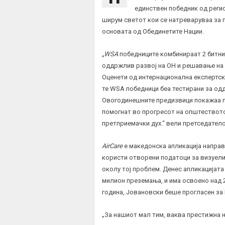
единствен победник од регио
ширум светот кои се натреваруваа за 
основата од Обединетите Нации.
„WSA
победниците комбинираат 2 битни
оддржлив развој на ОН и решавање на
Оценети од интернационална експертска
те WSA победници беа тестирани за одд
Овогодинешните предизвици покажаа п
помогнат во прогресот на општеството
претприемачки дух.“ вели претседател
AirCare
е македонска апликација направе
користи отворени податоци за визуели
околу тој проблем. Денес апликацијата 
милион преземања, и има освоено над 
година, Јовановски беше прогласен за
„За нашиот мал тим, ваква престижна н