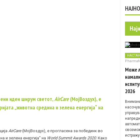
НАЈН
Нај
НАСТА
Pharma
Може л
намали
испиту
2026
вени идеи ширум светот,
AirCare
(МојВоздух), е
Внимани
ријата „животна средина и зелена енергија“ на
насочув
управув
напредн
автомат
овозмож
ција
AirCare
(МојВоздух), е прогласена за побединк во
истражу
на и зелена енергија“ на
World Summit Awards 2020
. Како