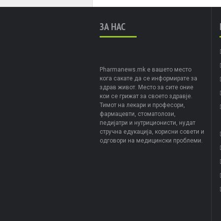
ЗА НАС
Pharmanews.mk е вашето место
кога сакате да се информирате за
здрав живот. Место за сите оние
кои се грижат за своето здравје.
Тимот на лекари и професори,
фармацевти, стоматолози,
педијатри и нутриционисти, нудат
стручна едукација, корисни совети и
одговори на медицински проблеми.