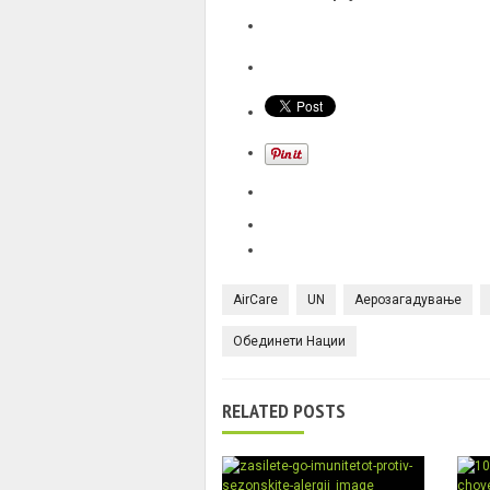
AirCare
UN
Аерозагадување
Обединети Нации
RELATED POSTS