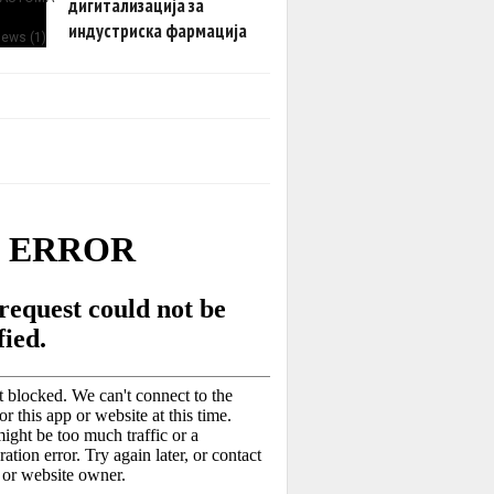
дигитализација за
индустриска фармација