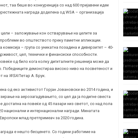
нот, таа беше во конкуренција со над 600 пријавени идеи
престижната награда доделена од WSA – организација
 цели – заложување кон остварување на целите за
 проблеми во општеството преку паметни апликации.
 комисија – група со уникатна позадина и диверзитет – 40-
рживост, цел, технички и финансиски способности.
овеќе од било кога колку дигиталните решенија може да
. Победниците демонстираа високо ниво на посветеност и
от на
WSA
Петар А. Брук.
на од еко активистот Горјан Јовановски во 2014 година, и
зирање на аерозагадувањето, со цел да ја подигне свеста
е достапна на повеќе од 45 пазари низ светот, со над пола
20 национални и интернационални награди. Минатата
 Европски млад претпримеач за 2020 година.
аграда е нешто бесценето. Со години работиме на