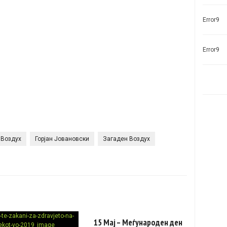
Error9
Error9
Воздух
Горјан Јовановски
Загаден Воздух
15 Mај – Mеѓународен ден