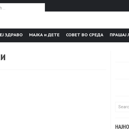
or:
ЕЈ ЗДРАВО
МАЈКА и ДЕТЕ
СОВЕТ ВО СРЕДА
ПРАШАЈ 
ки
Search f
НАЈН