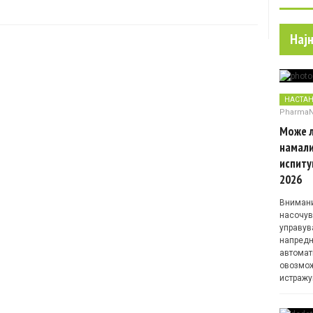
Нај
НАСТА
Pharma
Може л
намали
испиту
2026
Внимани
насочув
управув
напредн
автомат
овозмож
истражу