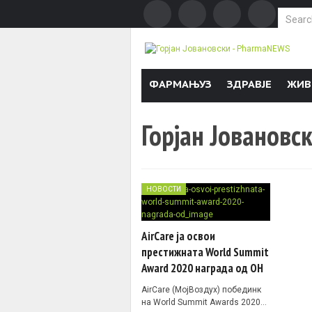
Search f
Skip to content
ФАРМАЊУЗ
ЗДРАВЈЕ
ЖИВ
Горјан Јовановс
НОВОСТИ
AirCare ја освои
престижната World Summit
Award 2020 награда од ОН
AirCare (МојВоздух) побединк
на World Summit Awards 2020…