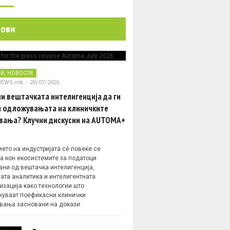
нови
,
НИ
НОВОСТИ
NEWS.mk
-
20/07/2026
и вештачката интелигенција да ги
 одложувањата на клиничките
вања? Клучни дискусии на AUTOMA+
ето на индустријата сè повеќе се
а кон екосистемите за податоци
ани од вештачка интелигенција,
ата аналитика и интелигентната
изација како технологии што
уваат поефикасни клинички
вања засновани на докази.