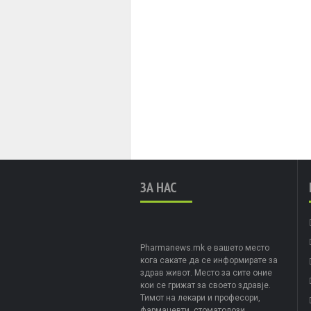
ЗА НАС
Pharmanews.mk е вашето место
кога сакате да се информирате за
здрав живот. Место за сите оние
кои се грижат за своето здравје.
Тимот на лекари и професори,
фармацевти, стоматолози,