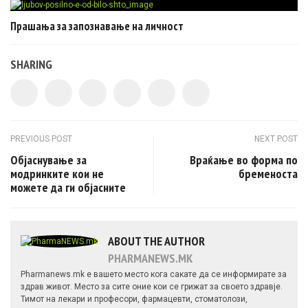
Прашања за запознавање на личност
SHARING
Post navigation
PREVIOUS POST
NEXT POST
Објаснување за
Враќање во форма по
модринките кои не
бременоста
можете да ги објасните
ABOUT THE AUTHOR
PHARMANEWS.MK
Pharmanews.mk е вашето место кога сакате да се информирате за
здрав живот. Место за сите оние кои се грижат за своето здравје.
Тимот на лекари и професори, фармацевти, стоматолози,