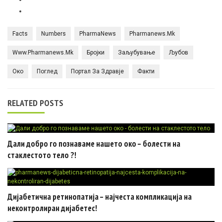
Facts
Numbers
PharmaNews
Pharmanews.mk
Www.pharmanews.mk
Бројки
Заљубување
Љубов
Око
Поглед
Портал За Здравје
Факти
RELATED POSTS
Дали добро го познаваме нашето око – болести на
стаклестото тело ?!
Дијабетична ретинопатија – најчеста компликација на
неконтролиран дијабетес!