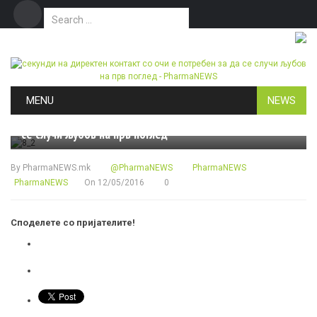
Search for:
Дома
Маркетинг
Контакт
Skip to content
MENU
NEWS
БРОЈКИ & ФАКТИ
секунди на директен контакт со очи е потребен за да
се случи љубов на прв поглед
By
PharmaNEWS.mk
@PharmaNEWS
PharmaNEWS
PharmaNEWS
On
12/05/2016
0
Споделете со пријателите!