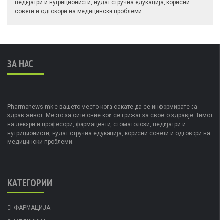
педијатри и нутриционисти, нудат стручна едукација, корисни
совети и одговори на медицински проблеми.
ЗА НАС
Pharmanews.mk е вашето место кога сакате да се информирате за
здрав живот. Место за сите оние кои се грижат за своето здравје. Тимот
на лекари и професори, фармацевти, стоматолози, педијатри и
нутриционисти, нудат стручна едукација, корисни совети и одговори на
медицински проблеми.
КАТЕГОРИИ
ФАРМАЦИЈА