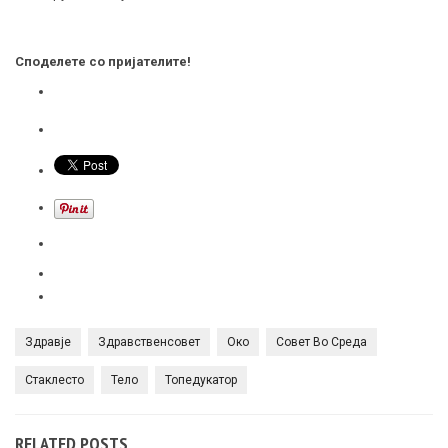
Споделете со пријателите!
Здравје
Здравственсовет
Око
Совет Во Среда
Стаклесто
Тело
Топедукатор
RELATED POSTS