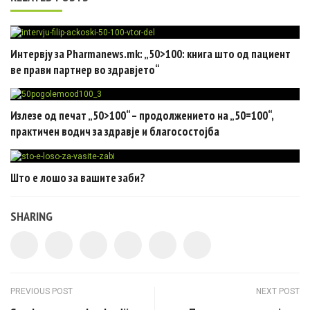
Интервју за Pharmanews.mk: „50>100: книга што од пациент
ве прави партнер во здравјето“
Излезе од печат „50>100“ – продолжението на „50=100“,
практичен водич за здравје и благосостојба
Што е лошо за вашите заби?
SHARING
Post navigation
PREVIOUS POST
NEXT POST