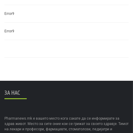
Error9
Error9
ЗА НАС
Pharmanews.mk е вашето место кога сакате да се информирате за
здрав живот. Место за сите оние кои се грижат за своето здравје. Тимот
на лекари и професори, фармацевти, стоматолози, педијатри и