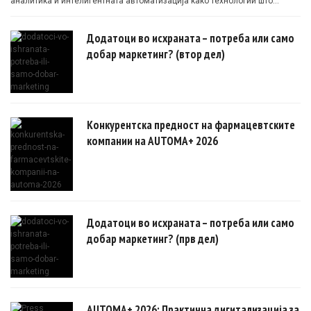
аналитика и интелигентната автоматизација како технологии што
овозможуваат поефикасни клинички истражувања засновани на
докази.
Додатоци во исхраната – потреба или само
добар маркетинг? (втор дел)
Конкурентска предност на фармацевтските
компании на AUTOMA+ 2026
Додатоци во исхраната – потреба или само
добар маркетинг? (прв дел)
AUTOMA+ 2026: Практична дигитализација за