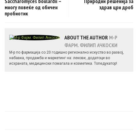
Saccharomyces boulardii –
Природни решенија за
многу повеќе од обичен
здрав црн дроб
пробиотик
ABOUT THE AUTHOR
М-Р
ФАРМ. ФИЛИП АЧКОСКИ
М-р по фармација со 20 годишно регионално искуство во развој,
набавка, продажба и маркетинг на: лекови, додатоци во
исхраната, медицински помагала и козметика. Топедукатор!