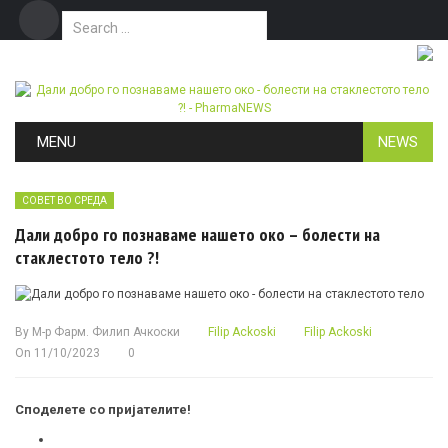
Search for:
Дома
Маркетинг
Контакт
Skip to content
MENU
NEWS
СОВЕТ ВО СРЕДА
Дали добро го познаваме нашето око – болести на
стаклестото тело ?!
By
М-р Фарм. Филип Ачкоски
Filip Ackoski
Filip Ackoski
On
11/10/2023
0
Споделете со пријателите!