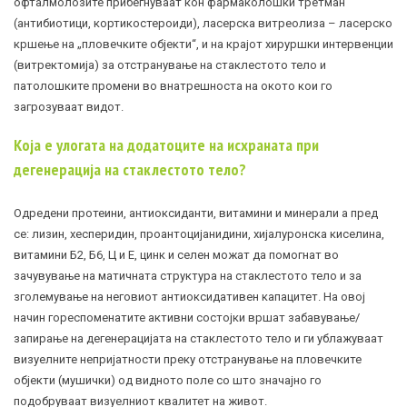
офталмолозите прибегнуваат кон фармаколошки третман
(антибиотици, кортикостероиди), ласерска витреолиза – ласерско
кршење на „пловечките објекти“, и на крајот хируршки интервенции
(витректомија) за отстранување на стаклестото тело и
патолошките промени во внатрешноста на окото кои го
загрозуваат видот.
Која е улогата на додатоците на исхраната при
дегенерација на стаклестото тело?
Одредени протеини, антиоксиданти, витамини и минерали а пред
се: лизин, хесперидин, проантоцијанидини, хијалуронска киселина,
витамини Б2, Б6, Ц и Е, цинк и селен можат да помогнат во
зачувување на матичната структура на стаклестото тело и за
зголемување на неговиот антиоксидативен капацитет. На овој
начин гореспоменатите активни состојки вршат забавување/
запирање на дегенерацијата на стаклестото тело и ги ублажуваат
визуелните непријатности преку отстранување на пловечките
објекти (мушички) од видното поле со што значајно го
подобруваат визуелниот квалитет на живот.