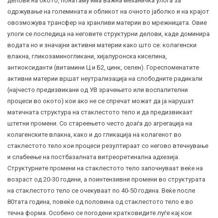
делови на окото, понатаму има важна механичка улога за
одржување на големината и обликот на очното јаболко и на крајот
овозможува трансфер на хранливи материи во мрежницата. Овие
улоги се последица на неговите структурни делови, каде доминира
водата но и значајни активни материи како што се: колагенски
влакна, гликозаминогликани, хијалуронска киселина,
антиоксиданти (витамини Ц и Б2, цинк, селен). Гореспоменатите
активни материи вршат неутрализација на слободните радикали
(најчесто предизвикани од УВ зрачењето или воспалителни
процеси во окото) кои ако не се спречат можат да ја нарушат
матичната структура на стаклестото тело и да предизвикаат
штетни промени. Со стареењето често доаѓа до агрегација на
колагенските влакна, како и до гликација на колагенот во
стаклестото тело кои процеси резултираат со негово втечнување
и слабеење на постбазалната витреоретинална адхезија.
Структурните промени на стаклестото тело започнуваат веќе на
возраст од 20-30 години, а поинтензивни промени во структурата
на стаклестото тело се очекуваат по 40-50 година. Веќе после
80тата година, повеќе од половина од стаклестото тело е во
течна форма. Особено се погодени кратковидите луѓе кај кои