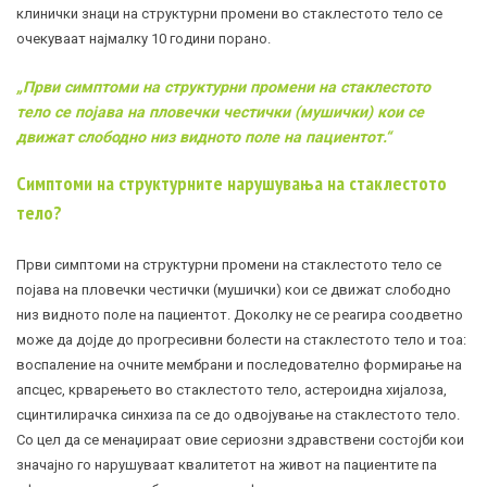
клинички знаци на структурни промени во стаклестото тело се
очекуваат најмалку 10 години порано.
„
Први симптоми на структурни промени на стаклестото
тело се појава на пловечки честички (мушички) кои се
движат слободно низ видното поле на пациентот.
“
Симптоми на структурните нарушувања на стаклестото
тело?
Први симптоми на структурни промени на стаклестото тело се
појава на пловечки честички (мушички) кои се движат слободно
низ видното поле на пациентот. Доколку не се реагира соодветно
може да дојде до прогресивни болести на стаклестото тело и тоа:
воспаление на очните мембрани и последователно формирање на
апсцес, крварењето во стаклестото тело, астероидна хијалоза,
сцинтилирачка синхиза па се до одвојување на стаклестото тело.
Со цел да се менаџираат овие сериозни здравствени состојби кои
значајно го нарушуваат квалитетот на живот на пациентите па