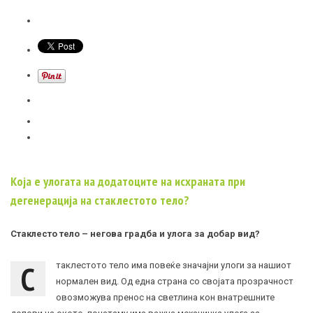
Која е улогата на додатоците на исхраната при
дегенерација на стаклестото тело?
Стаклесто тело – негова градба и улога за добар вид?
С
таклестото тело има повеќе значајни улоги за нашиот
нормален вид. Од една страна со својата прозрачност
овозможува пренос на светлина кон внатрешните