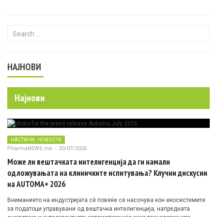
Search for:
НАЈНОВИ
Најнови
,
НАСТАНИ
НОВОСТИ
PharmaNEWS.mk
-
20/07/2026
Може ли вештачката интелигенција да ги намали
одложувањата на клиничките испитувања? Клучни дискусии
на AUTOMA+ 2026
Вниманието на индустријата сè повеќе се насочува кон екосистемите
за податоци управувани од вештачка интелигенција, напредната