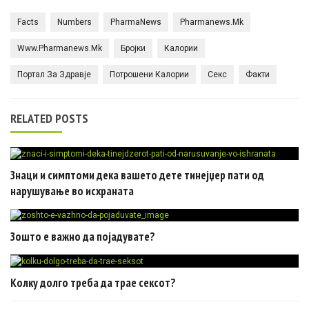
Facts
Numbers
PharmaNews
Pharmanews.mk
Www.pharmanews.mk
Бројки
Калории
Портал За Здравје
Потрошени Калории
Секс
Факти
RELATED POSTS
Знаци и симптоми дека вашето дете тинејџер пати од
нарушување во исхраната
Зошто е важно да појадувате?
Колку долго треба да трае сексот?