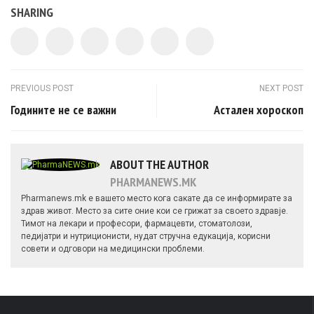
SHARING
Post navigation
PREVIOUS POST
NEXT POST
Годините не се важни
Астален хороскоп
ABOUT THE AUTHOR
PHARMANEWS.MK
Pharmanews.mk е вашето место кога сакате да се информирате за
здрав живот. Место за сите оние кои се грижат за своето здравје.
Тимот на лекари и професори, фармацевти, стоматолози,
педијатри и нутриционисти, нудат стручна едукација, корисни
совети и одговори на медицински проблеми.