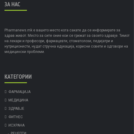
ЗА НАС
Pharmanews.mk е вашето место кога сакате да се информирате за
здрав живот. Место за сите оние кои се грижат за своето здравје. Тимот
на лекари и професори, фармацевти, стоматолози, педијатри и
нутриционисти, нудат стручна едукација, корисни совети и одговори на
медицински проблеми.
КАТЕГОРИИ
ФАРМАЦИЈА
МЕДИЦИНА
ЗДРАВЈЕ
ФИТНЕС
ИСХРАНА
РЕЦЕПТИ