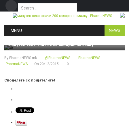
Search for:
Дома
Маркетинг
Контакт
Skip to content
MENU
NEWS
БРОЈКИ & ФАКТИ
минутен секс, значи 200 калории помалку
By
PharmaNEWS.mk
@PharmaNEWS
PharmaNEWS
PharmaNEWS
On
20/12/2015
0
Споделете со пријателите!