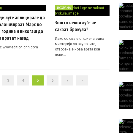
ИСХРАНА
ди луѓе аплицирале да
Зошто некои луѓе не
олонизираат Марс во
сакаат брокула?
 година и никогаш да
е вратат назад
Иако со ова е откриена една
мистерија за вкусовите,
р: www.edition.cnn.com
отворена е нова врата кон
нови…
3
4
5
6
7
»