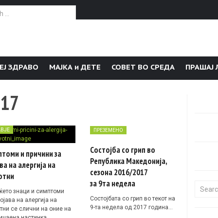
or:
ЕЈ ЗДРАВО
МАЈКА и ДЕТЕ
СОВЕТ ВО СРЕДА
ПРАШАЈ 
017
АВЈЕ
ПРЕЗЕМЕНО
Состојба со грип во
томи и причини за
Република Македонија,
ва на алергија на
сезона 2016/2017
отни
за 9та недела
Search f
ќето знаци и симптоми
Состојбата со грип во текот на
ојава на алергија на
9-та недела од 2017 година…
тни се слични на оние на
ичаена настинка