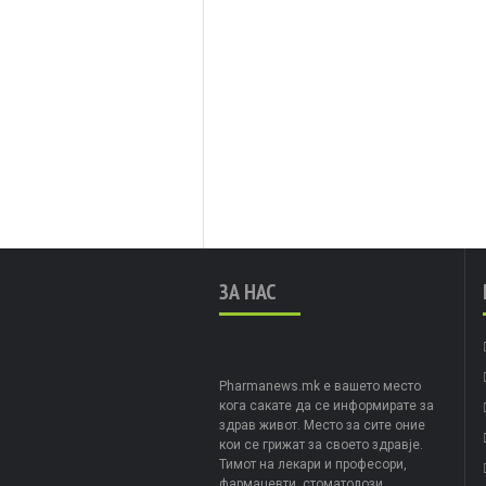
ЗА НАС
Pharmanews.mk е вашето место
кога сакате да се информирате за
здрав живот. Место за сите оние
кои се грижат за своето здравје.
Тимот на лекари и професори,
фармацевти, стоматолози,