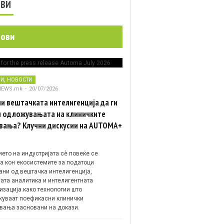
ОВИ
нови
,
НИ
НОВОСТИ
NEWS.mk
-
20/07/2026
и вештачката интелигенција да ги
 одложувањата на клиничките
вања? Клучни дискусии на AUTOMA+
ето на индустријата сè повеќе се
а кон екосистемите за податоци
ани од вештачка интелигенција,
ата аналитика и интелигентната
изација како технологии што
уваат поефикасни клинички
вања засновани на докази.