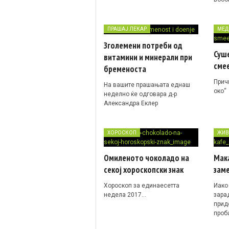
ПРАШАЈ ЛЕКАР
МЕД
Зголемени потреби од
Суш
витамини и минерали при
смее
бременоста
Причи
На вашите прашањата еднаш
око“
неделно ќе одговара д-р
Александра Еклер
ХОРОСКОП
ЖИВ
Омиленото чоколадо на
Мак
секој хороскопски знак
заме
Хороскоп за единаесетта
Иако
недела 2017…
зара
прид
проб