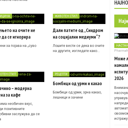
НАЈН
ИЦИНА
ЖИВОТЕН СТИЛ
Нај
ењето на очите не
Дали патите од „Синдром
 да се игнорира
на социјални медиуми“?
ни за појава на „суво
Лошите вести се дека во очите
НАСТА
Pharma
на другите, изгледате како…
Може л
намали
испиту
ОТЕН СТИЛ
РЕЦЕПТИ
2026
Бомбици од урми и какао
ачино – модерна
Внимани
Бомбици од урми, зрна какао,
насочув
на за кафе
лешници и зачини
управув
напредн
 има необичен вкус,
автомат
ди позитивните
овозмож
обивки заслужува да се
истражу
а