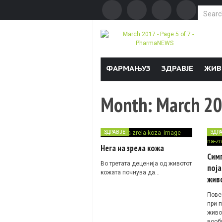
Search f
Skip to content
ФАРМАЊУЗ
ЗДРАВЈЕ
ЖИВ
Month:
March 2
ЗДРАВЈЕ
ЗДР
Нега на зрела кожа
Симп
Во третата деценија од животот
поја
кожата почнува да…
жив
Пове
при п
живо
вооб