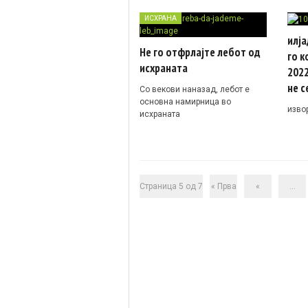
ИСХРАНА
илја
Не го отфрлајте лебот од
го к
исхраната
2022
не с
Со векови наназад, лебот е
основна намирница во
изво
исхраната
Страница 5 од 7
« Прва
«
...