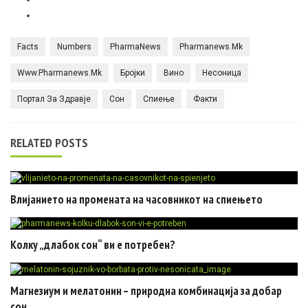
Facts
Numbers
PharmaNews
Pharmanews.mk
Www.pharmanews.mk
Бројки
Вино
Несоница
Портал За Здравје
Сон
Спиење
Факти
RELATED POSTS
Влијанието на промената на часовникот на спиењето
Колку „длабок сон“ ви е потребен?
Магнезиум и мелатонин – природна комбинација за добар
сон