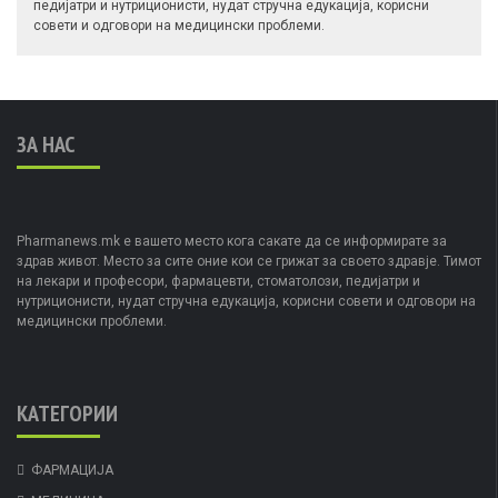
педијатри и нутриционисти, нудат стручна едукација, корисни
совети и одговори на медицински проблеми.
ЗА НАС
Pharmanews.mk е вашето место кога сакате да се информирате за
здрав живот. Место за сите оние кои се грижат за своето здравје. Тимот
на лекари и професори, фармацевти, стоматолози, педијатри и
нутриционисти, нудат стручна едукација, корисни совети и одговори на
медицински проблеми.
КАТЕГОРИИ
ФАРМАЦИЈА