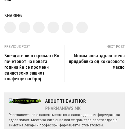
SHARING
Post navigation
PREVIOUS POST
NEXT POST
Ѕвездите ви откриваат: Во
Можна нова здравствена
почетокот на новата
придобивка од кокосовото
година ќе се промени
масло
единствено вашиот
конфекциски број
ABOUT THE AUTHOR
PHARMANEWS.MK
Pharmanews.mk е вашето место кога сакате да се информирате за
здрав живот. Место за сите оние кои се грижат за своето здравје.
Тимот на лекари и професори, фармацевти, стоматолози,