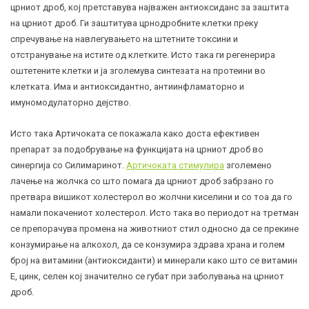
црниот дроб, кој претставува најважен антиоксиданс за заштита
на црниот дроб. Ги заштитува црнодробните клетки преку
спречување на навлегувањето на штетните токсини и
отстранување на истите од клетките. Исто така ги регенерира
оштетените клетки и ја зголемува синтезата на протеини во
клетката. Има и антиоксидантно, антиинфламаторно и
имуномодулаторно дејство.
Исто така Артичоката се покажала како доста ефективен
препарат за подобрување на функцијата на црниот дроб во
синергија со Силимаринот.
Артичоката стимулира
зголемено
лачење на жолчка со што помага да црниот дроб забрзано го
претвара вишикот
холестерол
во жолчни киселини и со тоа да го
намали покачениот холестерол. Исто така во периодот на третман
се препорачува промена на животниот стил односно да се прекине
конзумирање на алкохол, да се конзумира здрава храна и голем
број на витамини (антиоксиданти) и минерали како што се витамин
Е, цинк, селен кој значително се губат при заболувања на црниот
дроб.