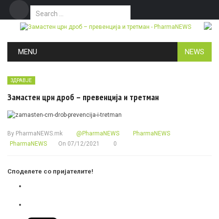
Search for:
Дома
Маркетинг
Контакт
Skip to content
MENU
NEWS
ЗДРАВЈЕ
Замастен црн дроб – превенција и третман
By
PharmaNEWS.mk
@PharmaNEWS
PharmaNEWS
PharmaNEWS
On
07/12/2021
0
Споделете со пријателите!