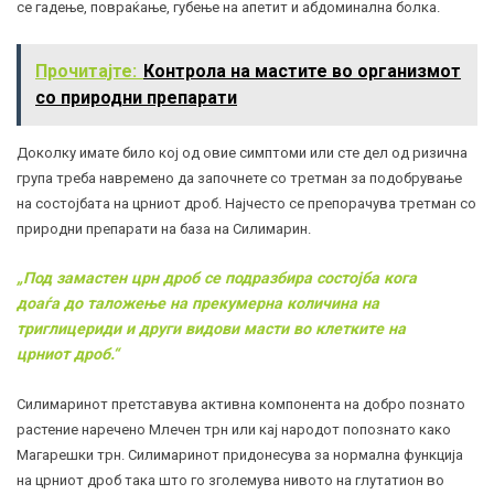
се гадење, повраќање, губење на апетит и абдоминална болка.
Прочитајте:
Контрола на мастите во организмот
со природни препарати
Доколку имате било кој од овие симптоми или сте дел од ризична
група треба навремено да започнете со третман за подобрување
на состојбата на црниот дроб. Најчесто се препорачува третман со
природни препарати на база на Силимарин.
„Под замастен црн дроб се подразбира состојба кога
доаѓа до таложење на прекумерна количина на
триглицериди и други видови масти во клетките на
црниот дроб.“
Силимаринот претставува активна компонента на добро познато
растение наречено Млечен трн или кај народот попознато како
Магарешки трн. Силимаринот придонесува за нормална функција
на црниот дроб така што го зголемува нивото на глутатион во