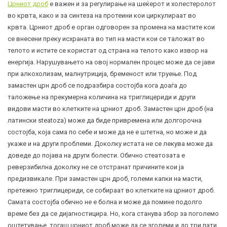
Црниот дроб
е важен и за регулирање на шеќерот и холестеролот
во крвта, како и за синтеза на протеини кои циркулираат во
крвта. Црниот дроб е орган одговорен за промена на мастите кои
се внесени преку исхраната во тип на масти кои се таложат во
телото и истите се користат од страна на телото како извор на
енергија. Нарушувањето на овој нормален процес може да се јави
при алкохолизам, малнутриција, бременост или труење. Под
замастен црн дроб се подразбира состојба кога доаѓа до
таложење на прекумерна количина на триглицериди и други
видови масти во клетките на црниот дроб. Замастен црн дроб (на
латински steatoza) може да биде привремена или долгорочна
состојба, која сама по себе и може да не е штетна, но може и да
укаже и на други проблеми. Доколку истата не се лекува може да
доведе до појава на други болести. Обично стеатозата е
реверзибилна доколку не се отстранат причините кои ја
предизвикале. При замастен црн дроб, големи капки на масти,
претежно триглицериди, се собираат во клетките на црниот дроб.
Самата состојба обично не е болна и може да помине подолго
време без да се дијагностицира. Но, кога станува збор за поголемо
оштетување, тогаш црниот дроб може да се зголеми и до три пати