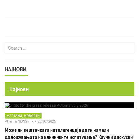
Search for:
НАЈНОВИ
Најнови
,
НАСТАНИ
НОВОСТИ
PharmaNEWS.mk
-
20/07/2026
Може ли вештачката интелигенција да ги намали
одложувањата на клиничките испитувања? Клучни дискусии