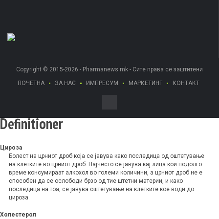
Copyright © 2015-2026 - Pharmanews.mk - Сите права се заштитени
ПОЧЕТНА
ЗА НАС
ИМПРЕСУМ
МАРКЕТИНГ
КОНТАКТ
Definitioner
Цироза
Болест на црниот дроб која се јавува како последица од оштетување
на клетките во црниот дроб. Најчесто се јавува кај лица кои подолго
време консумираат алкохол во големи количини, а црниот дроб не е
способен да се ослободи брзо од тие штетни материи, и како
последица на тоа, се јавува оштетување на клетките кое води до
цироза.
Холестерол