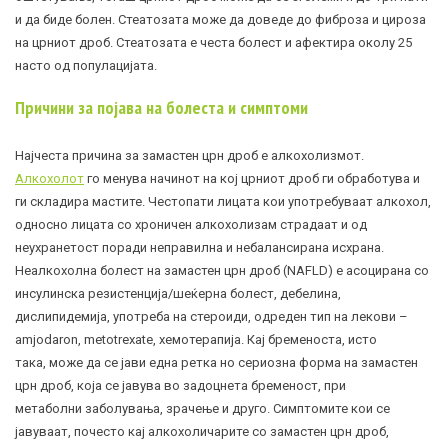
и да биде болен. Стеатозата може да доведе до фиброза и
цироза
на црниот дроб. Стеатозата е честа болест и афектира околу 25
насто од популацијата.
Причини за појава на болеста и симптоми
Најчеста причина за замастен црн дроб е алкохолизмот.
Алкохолот
го менува начинот на кој црниот дроб ги обработува и
ги складира мастите. Честопати лицата кои употребуваат алкохол,
односно лицата со хроничен алкохолизам страдаат и од
неухранетост поради неправилна и небалансирана исхрана.
Неалкохолна болест на замастен црн дроб (NAFLD) е асоцирана со
инсулинска резистенција/шеќерна болест, дебелина,
дислипидемија, употреба на стероиди, одреден тип на лекови –
amjodaron, metotrexate, хемотерапија. Кај бременоста, исто
така, може да се јави една ретка но сериозна форма на замастен
црн дроб, која се јавува во задоцнета бременост, при
метаболни заболувања, зрачење и друго. Симптомите кои се
јавуваат, почесто кај алкохоличарите со замастен црн дроб,