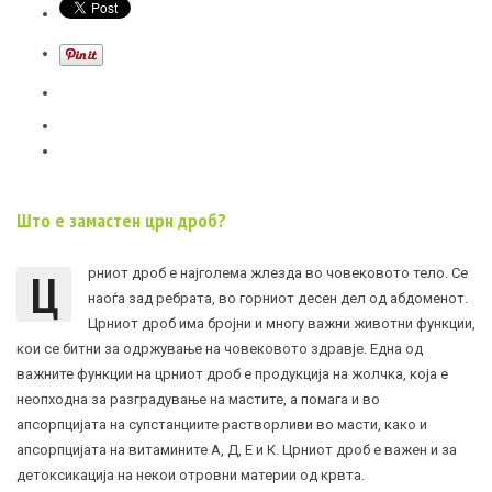
Што е замастен црн дроб?
Ц
рниот дроб е најголема
жлезда
во човековото тело. Се
наоѓа зад ребрата, во горниот десен дел од абдоменот.
Црниот дроб има бројни и многу важни животни функции,
кои се битни за одржување на човековото здравје. Една од
важните функции на црниот дроб е продукција на жолчка, која е
неопходна за разградување на мастите, а помага и во
апсорпцијата на супстанциите растворливи во масти, како и
апсорпцијата на витамините А, Д, Е и К. Црниот дроб е важен и за
детоксикација на некои отровни материи од крвта.