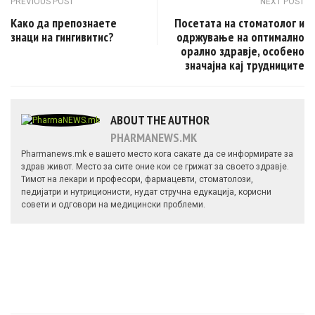
Post navigation
PREVIOUS POST
NEXT POST
Како да препознаете
Посетата на стоматолог и
знаци на гингивитис?
одржување на оптимално
орално здравје, особено
значајна кај трудниците
ABOUT THE AUTHOR
PHARMANEWS.MK
Pharmanews.mk е вашето место кога сакате да се информирате за
здрав живот. Место за сите оние кои се грижат за своето здравје.
Тимот на лекари и професори, фармацевти, стоматолози,
педијатри и нутриционисти, нудат стручна едукација, корисни
совети и одговори на медицински проблеми.