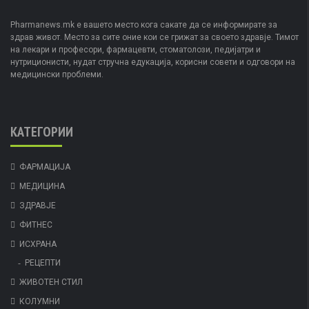
Pharmanews.mk е вашето место кога сакате да се информирате за
здрав живот. Место за сите оние кои се грижат за своето здравје. Тимот
на лекари и професори, фармацевти, стоматолози, педијатри и
нутриционисти, нудат стручна едукација, корисни совети и одговори на
медицински проблеми.
КАТЕГОРИИ
ФАРМАЦИЈА
МЕДИЦИНА
ЗДРАВЈЕ
ФИТНЕС
ИСХРАНА
РЕЦЕПТИ
ЖИВОТЕН СТИЛ
КОЛУМНИ