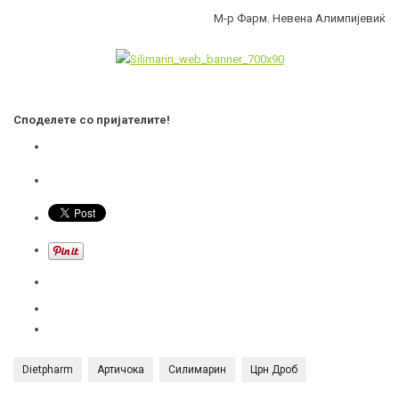
М-р Фарм. Невена Алимпијевиќ
Споделете со пријателите!
Dietpharm
Артичока
Силимарин
Црн Дроб