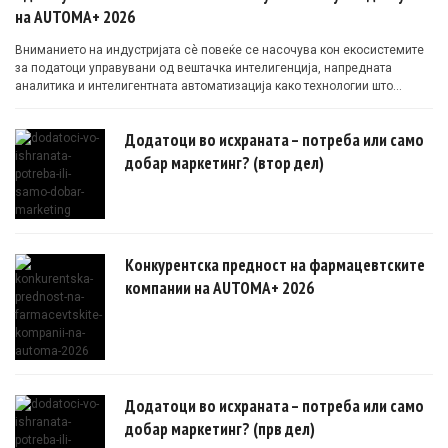
на AUTOMA+ 2026
Вниманието на индустријата сè повеќе се насочува кон екосистемите
за податоци управувани од вештачка интелигенција, напредната
аналитика и интелигентната автоматизација како технологии што
овозможуваат поефикасни клинички истражувања засновани на
докази.
Додатоци во исхраната – потреба или само
добар маркетинг? (втор дел)
Конкурентска предност на фармацевтските
компании на AUTOMA+ 2026
Додатоци во исхраната – потреба или само
добар маркетинг? (прв дел)