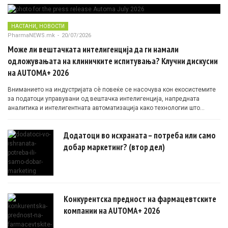
,
НАСТАНИ
НОВОСТИ
PharmaNEWS.mk
-
20/07/2026
Може ли вештачката интелигенција да ги намали
одложувањата на клиничките испитувања? Клучни дискусии
на AUTOMA+ 2026
Вниманието на индустријата сè повеќе се насочува кон екосистемите
за податоци управувани од вештачка интелигенција, напредната
аналитика и интелигентната автоматизација како технологии што
овозможуваат поефикасни клинички истражувања засновани на
докази.
Додатоци во исхраната – потреба или само
добар маркетинг? (втор дел)
Конкурентска предност на фармацевтските
компании на AUTOMA+ 2026