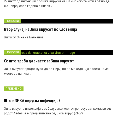
Ризикот од инфекции со Зика вирусот на Олимписките игри во Рио де
Жанеиро, оваа година е низок и…
НОВОСТИ
Втор случај на Зика вирусот во Словенија
Вирусот Зика на Балканот
НОВОСТИ
Сè што треба да знаете за Зика вирусот
Зика вирусот продолжува да се шири, но во Македонија засега нема
место за паника…
ПРЕЗЕМЕНО
Што е ЗИКА вирусна инфекција?
Зика вирусна инфекција е заболување кое го пренесуваат комарци од
родот Aedes, а е предизвикана од Зика вирус (ZIKV)