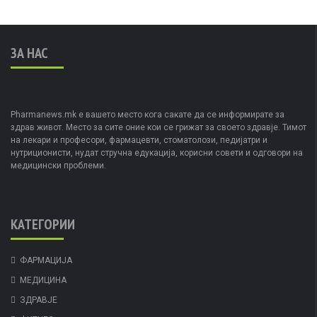
ЗА НАС
Pharmanews.mk е вашето место кога сакате да се информирате за
здрав живот. Место за сите оние кои се грижат за своето здравје. Тимот
на лекари и професори, фармацевти, стоматолози, педијатри и
нутриционисти, нудат стручна едукација, корисни совети и одговори на
медицински проблеми.
КАТЕГОРИИ
ФАРМАЦИЈА
МЕДИЦИНА
ЗДРАВЈЕ