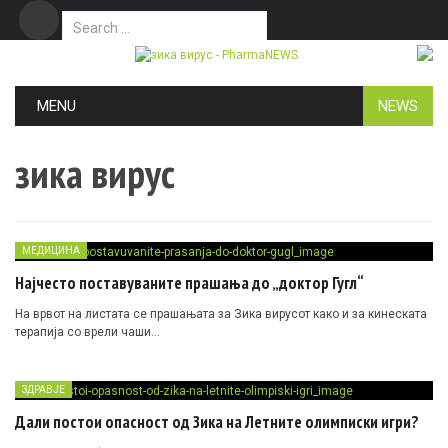
Search for:
Дома
Маркетинг
Контакт
Skip to content
MENU
NEWS
зика вирус
МЕДИЦИНА
Најчесто поставуваните прашања до „доктор Гугл“
На врвот на листата се прашањата за Зика вирусот како и за кинеската
терапија со врели чаши…
ЗДРАВЈЕ
Дали постои опасност од Зика на Летните олимписки игри?